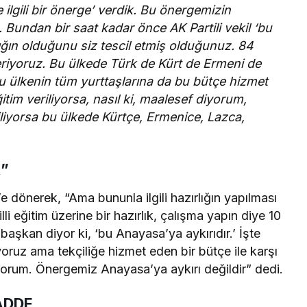
le ilgili bir önerge’ verdik. Bu önergemizin
. Bundan bir saat kadar önce AK Partili vekil ‘bu
ığın olduğunu siz tescil etmiş olduğunuz. 84
eriyoruz. Bu ülkede Türk de Kürt de Ermeni de
u ülkenin tüm yurttaşlarına da bu bütçe hizmet
ğitim veriliyorsa, nasıl ki, maalesef diyorum,
iliyorsa bu ülkede Kürtçe, Ermenice, Lazca,
R”
 dönerek, “Ama bununla ilgili hazırlığın yapılması
li eğitim üzerine bir hazırlık, çalışma yapın diye 10
aşkan diyor ki, ‘bu Anayasa’ya aykırıdır.’ İşte
yoruz ama tekçiliğe hizmet eden bir bütçe ile karşı
rum. Önergemiz Anayasa’ya aykırı değildir” dedi.
ADDE