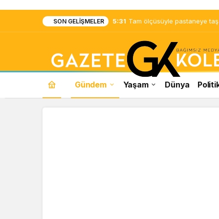
5:31
Tam ölçüsüyle pastaneye taş ç
SON GELIŞMELER
Gündem
Yaşam
Dünya
Politi