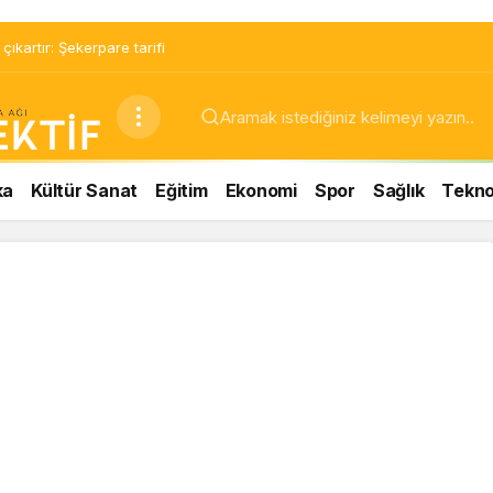
ıkartır: Şekerpare tarifi
ka
Kültür Sanat
Eğitim
Ekonomi
Spor
Sağlık
Teknol