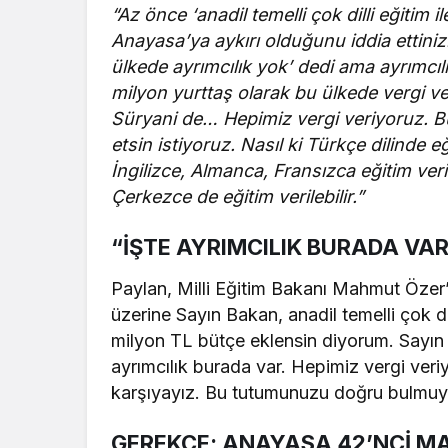
“Az önce ‘anadil temelli çok dilli eğitim i
Anayasa’ya aykırı olduğunu iddia ettiniz
ülkede ayrımcılık yok’ dedi ama ayrımcıl
milyon yurttaş olarak bu ülkede vergi v
Süryani de… Hepimiz vergi veriyoruz. B
etsin istiyoruz. Nasıl ki Türkçe dilinde e
İngilizce, Almanca, Fransızca eğitim ver
Çerkezce de eğitim verilebilir.”
“İŞTE AYRIMCILIK BURADA VA
Paylan, Milli Eğitim Bakanı Mahmut Özer’e
üzerine Sayın Bakan, anadil temelli çok dil
milyon TL bütçe eklensin diyorum. Sayın b
ayrımcılık burada var. Hepimiz vergi veri
karşıyayız. Bu tutumunuzu doğru bulmuyo
GEREKÇE; ANAYASA 42’NCİ M