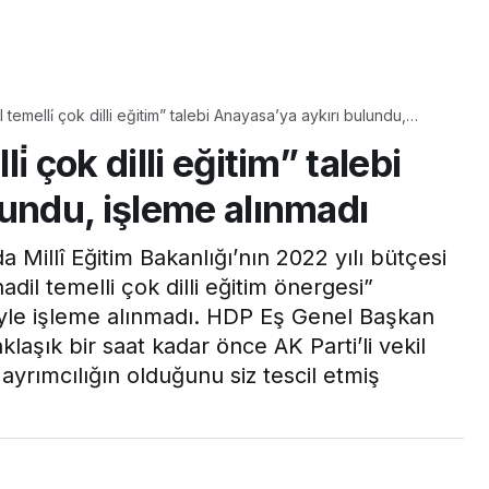
Yaşam
 temelli̇ çok dilli eğitim” talebi Anayasa’ya aykırı bulundu,
Tam ölçüsüyle
ı
̇ çok dilli eğitim” talebi
pastaneye taş çıkartır:
Şekerpare tarifi
lundu, işleme alınmadı
illî Eğitim Bakanlığı’nın 2022 yılı bütçesi
il temelli çok dilli eğitim önergesi”
iyle işleme alınmadı. HDP Eş Genel Başkan
aşık bir saat kadar önce AK Parti’li vekil
ayrımcılığın olduğunu siz tescil etmiş