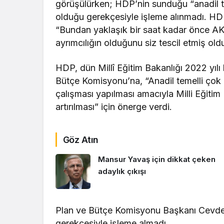
görüşülürken; HDP’nin sunduğu “anadil te
olduğu gerekçesiyle işleme alınmadı. H
“Bundan yaklaşık bir saat kadar önce AK P
ayrımcılığın olduğunu siz tescil etmiş ol
HDP, dün Millî Eğitim Bakanlığı 2022 yıl
Bütçe Komisyonu’na, “Anadil temelli çok di
çalışması yapılması amacıyla Milli Eğitim
artırılması” için önerge verdi.
Göz Atın
Mansur Yavaş için dikkat çeken
adaylık çıkışı
Plan ve Bütçe Komisyonu Başkanı Cevdet 
gerekçesiyle işleme almadı.