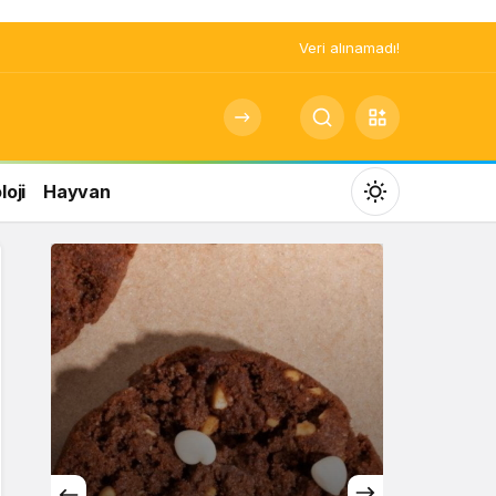
Veri alınamadı!
oji
Hayvan
Mod
değiştir
Gündüz Modu
Gündüz modunu seçin.
Gece Modu
Gece modunu seçin.