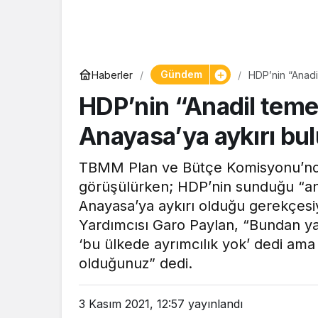
Gündem
Haberler
HDP’nin “Anadil
işleme alınmad
HDP’nin “Anadil temelli
Anayasa’ya aykırı bu
TBMM Plan ve Bütçe Komisyonu’nda M
görüşülürken; HDP’nin sunduğu “anad
Anayasa’ya aykırı olduğu gerekçes
Yardımcısı Garo Paylan, “Bundan yakl
‘bu ülkede ayrımcılık yok’ dedi ama 
olduğunuz” dedi.
3 Kasım 2021, 12:57
yayınlandı