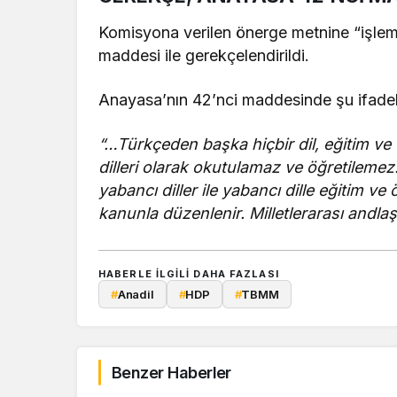
Komisyona verilen önerge metnine “işleme
maddesi ile gerekçelendirildi.
Anayasa’nın 42’nci maddesinde şu ifadele
“…Türkçeden başka hiçbir dil, eğitim v
dilleri olarak okutulamaz ve öğretileme
yabancı diller ile yabancı dille eğitim ve
kanunla düzenlenir. Milletlerarası andla
HABERLE ILGILI DAHA FAZLASI
#
Anadil
#
HDP
#
TBMM
Benzer Haberler