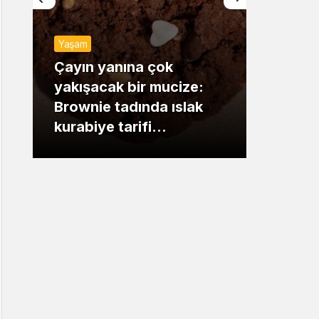
Sistem Modu
Yaşam
Sistem modunu seçin.
Günde
Çayın yanına çok
yakışacak bir mucize:
Mansu
Brownie tadında ıslak
dikka
kurabiye tarifi…
çıkışı