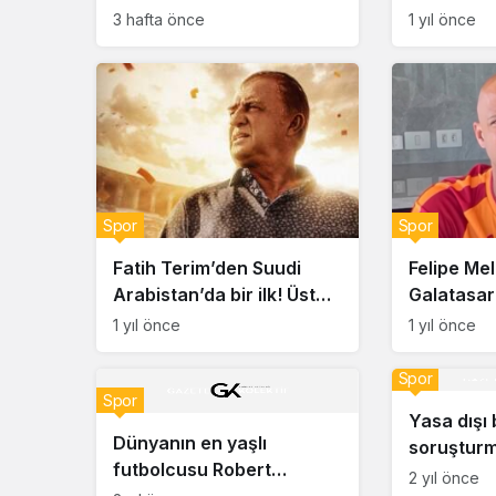
erkeğe bağımlı olmayın’
Hürmeriç
3 hafta önce
1 yıl önce
Spor
Spor
Fatih Terim’den Suudi
Felipe Me
Arabistan’da bir ilk! Üst
Galatasa
üste iki maçını…
maçı için 
1 yıl önce
1 yıl önce
“Derbi zo
ama…”
Spor
Spor
Yasa dışı 
Dünyanın en yaşlı
soruşturm
futbolcusu Robert
için yeni 
2 yıl önce
Carmona… 49 yıldır yeşil