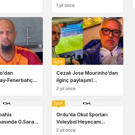
şaşırttı!
1 yıl önce
Spor
lo’dan
Cezalı Jose Mourinho’dan
ray-Fenerbahçe
ilginç paylaşım!
skor tahmini:
“Yüzümden de
2 yıl önce
r geçecek
anlaşılacağı üzere çok
eğlendim”
Spor
bahis
Ordu’da Okul Sporları
asında G.Saray
Voleybol Heyecanı
karar…
Başladı!
2 yıl önce