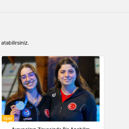
Sistem Modu
Sistem modunu seçin.
tabilirsiniz.
Spor
Spor
Dünya
Avrupa’nın Zirvesinde Bi