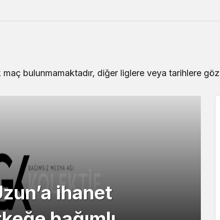
maç bulunmamaktadır, diğer liglere veya tarihlere göz a
Uzun’a ihanet
Spor
erkeğe bağımlı