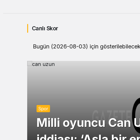
Canlı Skor
Bugün (2026-08-03) için gösterilebilecek 
Spor
Milli oyuncu Can 
iddiası: ‘Asla bir 