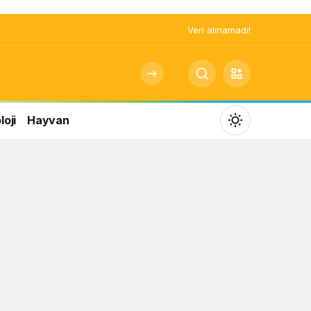
Veri alınamadı!
oji
Hayvan
Mod
değiştir
Gündüz Modu
Gündüz modunu seçin.
Gece Modu
Gece modunu seçin.