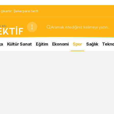
ıkartır: Şekerpare tarifi
ka
Kültür Sanat
Eğitim
Ekonomi
Spor
Sağlık
Teknol