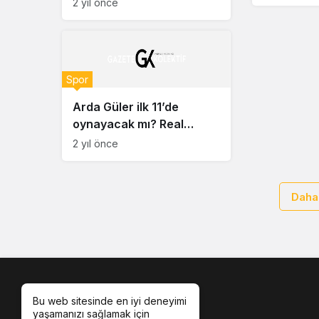
Takipsizli
2 yıl önce
sahalarda!
kaldırıldı!
Spor
Arda Güler ilk 11’de
oynayacak mı? Real
Madrid-Barcelona Süper
2 yıl önce
maçı saat kaçta, hangi
kanalda?
Daha
Bu web sitesinde en iyi deneyimi
yaşamanızı sağlamak için