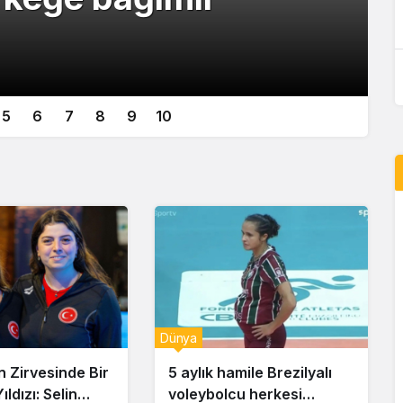
Milli oyuncu Can Uzun’a ihanet iddiası:
‘Asla bir erkeğe bağımlı olmayın’
5
6
7
8
9
10
Dünya
n Zirvesinde Bir
5 aylık hamile Brezilyalı
ldızı: Selin
voleybolcu herkesi