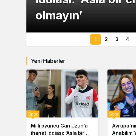
olmayın’
1
2
3
4
Yeni Haberler
Spor
Spor
Milli oyuncu Can Uzun’a
Avrupa’nı
ihanet iddiası: ‘Asla bir
Anabilim Yı