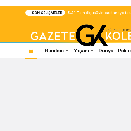
5:31
Tam ölçüsüyle pastaneye taş ç
SON GELIŞMELER
Gündem
Yaşam
Dünya
Politi
Spor
Haberleri