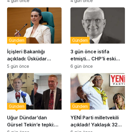
çıkışı
Dikbayır AKP’ye mi
4 gün önce
4 gün önce
geçiyor!
Gündem
Gündem
İçişleri Bakanlığı
3 gün önce istifa
açıkladı: Üsküdar
etmişti… CHP’li eski
Belediye Başkanı
vekil Orhan Ziya Diren
5 gün önce
6 gün önce
Sinem Dedetaş
hayatını kaybetti!
görevden uzaklaştırıldı
Gündem
Gündem
Uğur Dündar’dan
YENİ Parti milletvekili
Gürsel Tekin’e tepki:
açıkladı! Yaklaşık 32
Hakkında suç
bin yurttaş bağış yaptı: