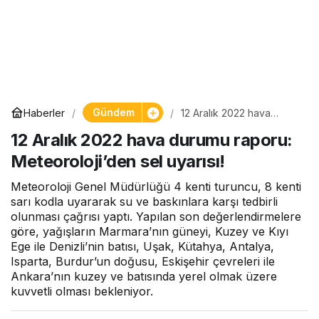
Gündem
Haberler
12 Aralık 2022 hava
durumu raporu:
12 Aralık 2022 hava durumu raporu:
Meteoroloji’den sel
uyarısı!
Meteoroloji’den sel uyarısı!
Meteoroloji Genel Müdürlüğü 4 kenti turuncu, 8 kenti
sarı kodla uyararak su ve baskınlara karşı tedbirli
olunması çağrısı yaptı. Yapılan son değerlendirmelere
göre, yağışların Marmara’nın güneyi, Kuzey ve Kıyı
Ege ile Denizli’nin batısı, Uşak, Kütahya, Antalya,
Isparta, Burdur’un doğusu, Eskişehir çevreleri ile
Ankara’nın kuzey ve batısında yerel olmak üzere
kuvvetli olması bekleniyor.