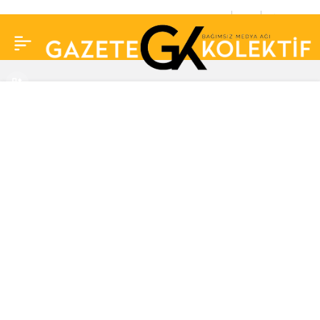
Yasadışı bahis
0
Paylaş
operasyonu: Halil
Falyalı’nın yakınları dahil
136 kişinin mal varlığı
donduruldu