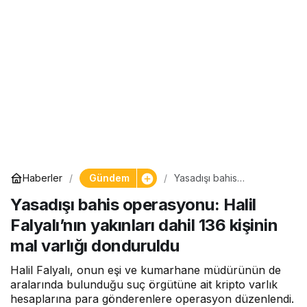
Gündem
Haberler
Yasadışı bahis
operasyonu: Halil
Yasadışı bahis operasyonu: Halil
Falyalı’nın yakınları dahil
136 kişinin mal varlığı
Falyalı’nın yakınları dahil 136 kişinin
donduruldu
mal varlığı donduruldu
Halil Falyalı, onun eşi ve kumarhane müdürünün de
aralarında bulunduğu suç örgütüne ait kripto varlık
hesaplarına para gönderenlere operasyon düzenlendi.