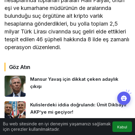
hesaplarında toplanan paraları Halil Falyalı, onun
eşi ve kumarhane müdürünün de aralarında
bulunduğu suç örgütüne ait kripto varlık
hesaplarına gönderdikleri, bu yolla toplam 2,5
milyar Türk Lirası civarında suç geliri elde ettikleri
tespit edilen 46 şüpheli hakkında 8 ilde eş zamanlı
operasyon düzenlendi.
Göz Atın
Mansur Yavaş için dikkat çeken adaylık
çıkışı
Kulislerdeki iddia doğrulandı: Ümit Dikbayır
AKP’ye mi geçiyor!
Bu web sitesinde en iyi deneyimi yaşamanızı sağlamak
Kabul
için çerezler kullanılmaktadır.