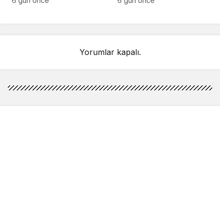
6 gün önce
6 gün önce
duyurusunda
Ne kadar toplandı?
bulunacağım
Yorumlar kapalı.