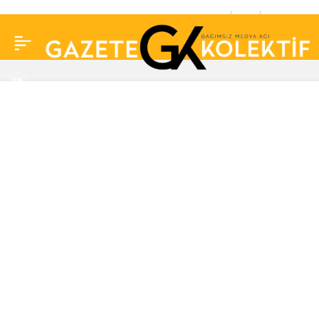
Hayatı filme
0
Paylaş
uyarlanacak olan
Diva’ya yasak:
Konuşursa tazminat
ödeyecek