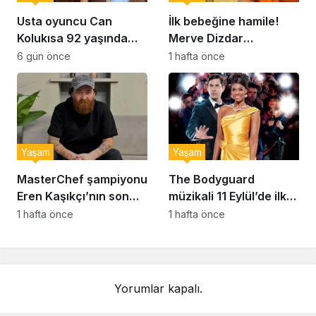
Usta oyuncu Can
İlk bebeğine hamile!
Kolukısa 92 yaşında
Merve Dizdar
hayatını kaybetti
sessizliğini bozdu: ‘İsim
6 gün önce
1 hafta önce
bulmak çok zor’
Yaşam
Yaşam
MasterChef şampiyonu
The Bodyguard
Eren Kaşıkçı’nın son
müzikali 11 Eylül’de ilk
anlarındaki kahreden
kez Türkiye’de
1 hafta önce
1 hafta önce
detay ortaya çıktı
sahnelenecek
Yorumlar kapalı.