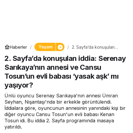
Yaşam
Haberler
2. Sayfa’da konuşulan
iddia: Serenay Sarıkaya’nın
2. Sayfa’da konuşulan iddia: Serenay
annesi ve Cansu Tosun’un
evli babası ‘yasak aşk’ mı
Sarıkaya’nın annesi ve Cansu
yaşıyor?
Tosun’un evli babası ‘yasak aşk’ mı
yaşıyor?
Ünlü oyuncu Serenay Sarıkaya'nın annesi Ümran
Seyhan, Nişantaşı'nda bir erkekle görüntülendi.
İddialara göre, oyuncunun annesinin yanındaki kişi bir
diğer oyuncu Cansu Tosun'un evli babası Kenan
Tosun idi. Bu iddia 2. Sayfa programında masaya
yatırıldı.