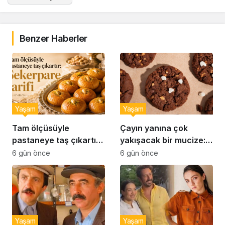
Benzer Haberler
Yaşam
Yaşam
Tam ölçüsüyle
Çayın yanına çok
pastaneye taş çıkartır:
yakışacak bir mucize:
Şekerpare tarifi
Brownie tadında ıslak
6 gün önce
6 gün önce
kurabiye tarifi…
Yaşam
Yaşam