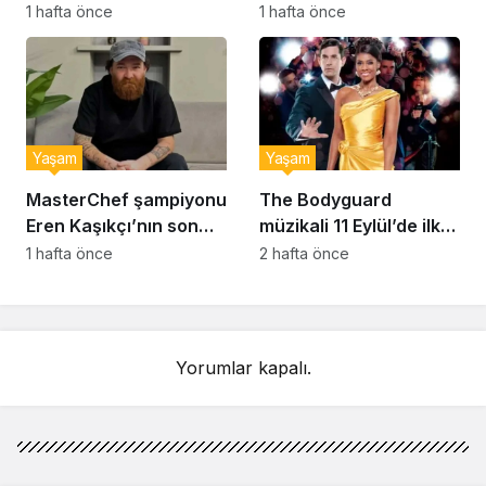
hayatını kaybetti
sessizliğini bozdu: ‘İsim
1 hafta önce
1 hafta önce
bulmak çok zor’
Yaşam
Yaşam
MasterChef şampiyonu
The Bodyguard
Eren Kaşıkçı’nın son
müzikali 11 Eylül’de ilk
anlarındaki kahreden
kez Türkiye’de
1 hafta önce
2 hafta önce
detay ortaya çıktı
sahnelenecek
Yorumlar kapalı.