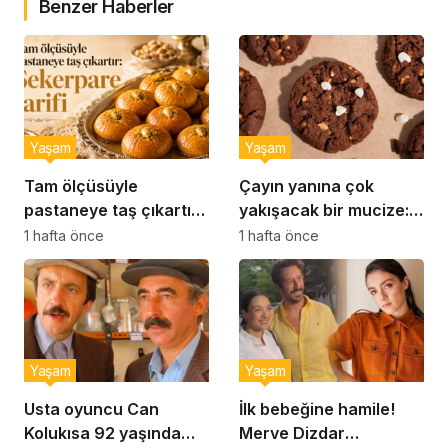
Benzer Haberler
Yaşam
Yaşam
Tam ölçüsüyle
Çayın yanına çok
pastaneye taş çıkartır:
yakışacak bir mucize:
Şekerpare tarifi
Brownie tadında ıslak
1 hafta önce
1 hafta önce
kurabiye tarifi…
Yaşam
Yaşam
Usta oyuncu Can
İlk bebeğine hamile!
Kolukısa 92 yaşında
Merve Dizdar