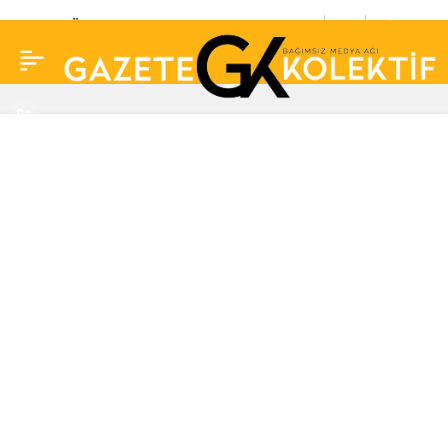
Tuğba Özay yoğun
0
Paylaş
bakımdaki babası için
dua istedi: Durumu
benden saklanıyor