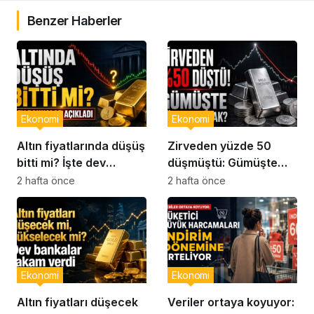
Benzer Haberler
Ekonomi
Ekonomi
Altın fiyatlarında düşüş
Zirveden yüzde 50
bitti mi? İşte dev
düşmüştü: Gümüşte
bankaların son
yön ne olacak?
2 hafta önce
2 hafta önce
analizleri
Ekonomi
Ekonomi
Altın fiyatları düşecek
Veriler ortaya koyuyor: