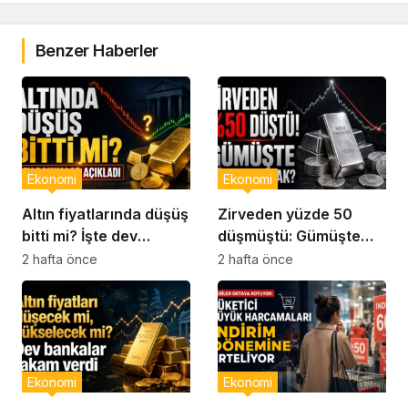
Benzer Haberler
Ekonomi
Ekonomi
Altın fiyatlarında düşüş
Zirveden yüzde 50
bitti mi? İşte dev
düşmüştü: Gümüşte
bankaların son
yön ne olacak?
2 hafta önce
2 hafta önce
analizleri
Ekonomi
Ekonomi