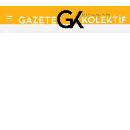
Merkez Bankası’nın
0
Paylaş
rezervleri, 128 milyar
dolara geriledi