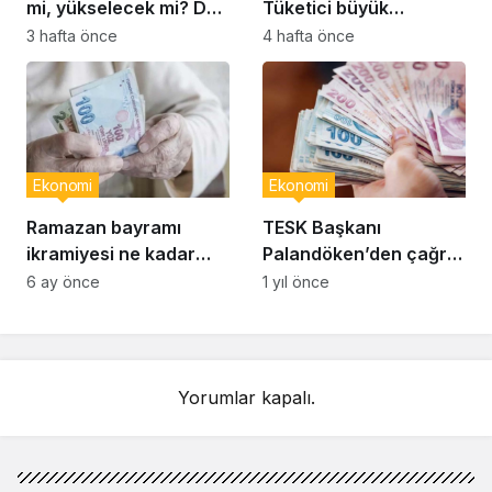
mi, yükselecek mi? Dev
Tüketici büyük
bankalar rakam verdi…
harcamaları indirim
3 hafta önce
4 hafta önce
dönemine erteliyor
Ekonomi
Ekonomi
Ramazan bayramı
TESK Başkanı
ikramiyesi ne kadar
Palandöken’den çağrı:
olacak? Emekli bayram
‘Daha fazla
6 ay önce
1 yıl önce
ikramiyesi tutarı
beklemeden esnafın
kesinleşti mi?
prim günü 7 bin 200’e
indirilmeli’
Yorumlar kapalı.