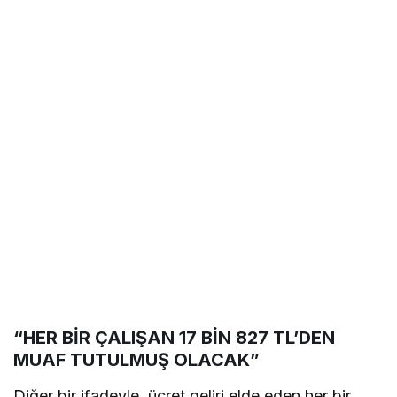
“HER BİR ÇALIŞAN 17 BİN 827 TL’DEN
MUAF TUTULMUŞ OLACAK”
Diğer bir ifadeyle, ücret geliri elde eden her bir