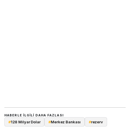
HABERLE ILGILI DAHA FAZLASI
#
128 Milyar Dolar
#
Merkez Bankası
#
rezerv