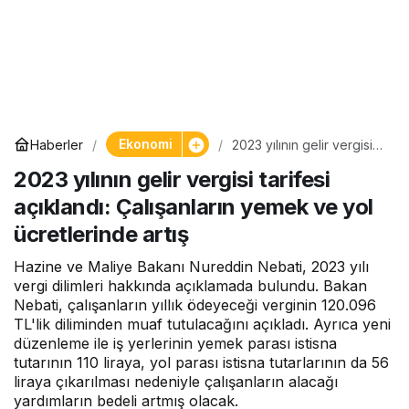
Ekonomi
Haberler
2023 yılının gelir vergisi
tarifesi açıklandı:
2023 yılının gelir vergisi tarifesi
Çalışanların yemek ve yol
ücretlerinde artış
açıklandı: Çalışanların yemek ve yol
ücretlerinde artış
Hazine ve Maliye Bakanı Nureddin Nebati, 2023 yılı
vergi dilimleri hakkında açıklamada bulundu. Bakan
Nebati, çalışanların yıllık ödeyeceği verginin 120.096
TL'lik diliminden muaf tutulacağını açıkladı. Ayrıca yeni
düzenleme ile iş yerlerinin yemek parası istisna
tutarının 110 liraya, yol parası istisna tutarlarının da 56
liraya çıkarılması nedeniyle çalışanların alacağı
yardımların bedeli artmış olacak.