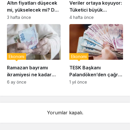
Altın fiyatları düşecek
Veriler ortaya koyuyor:
mi, yükselecek mi? Dev
Tüketici büyük
bankalar rakam verdi…
harcamaları indirim
3 hafta önce
4 hafta önce
dönemine erteliyor
Ekonomi
Ekonomi
Ramazan bayramı
TESK Başkanı
ikramiyesi ne kadar
Palandöken’den çağrı:
olacak? Emekli bayram
‘Daha fazla
6 ay önce
1 yıl önce
ikramiyesi tutarı
beklemeden esnafın
kesinleşti mi?
prim günü 7 bin 200’e
indirilmeli’
Yorumlar kapalı.