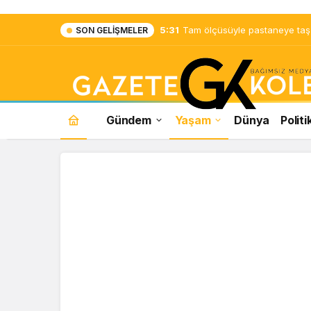
5:31
Tam ölçüsüyle pastaneye taş ç
SON GELIŞMELER
Gündem
Yaşam
Dünya
Politi