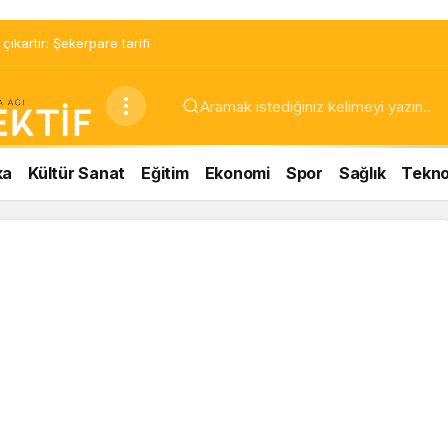
ıkartır: Şekerpare tarifi
ka
Kültür Sanat
Eğitim
Ekonomi
Spor
Sağlık
Teknol