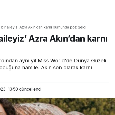
Yaşam
Çayın yanına çok
k bir aileyiz’ Azra Akın’dan karnı burnunda poz geldi
üyle
yakışacak bir mucize:
 aileyiz’ Azra Akın’dan karnı
aş çıkartır:
Brownie tadında ıslak
arifi
kurabiye tarifi…
rdından aynı yıl Miss World'de Dünya Güzeli
çocuğuna hamile. Akın son olarak karnı
023, 13:50
güncellendi