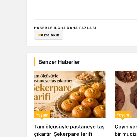
HABERLE ILGILI DAHA FAZLASI
#
Azra Akın
Benzer Haberler
Yaşam
Yaşam
Tam ölçüsüyle pastaneye taş
Çayın ya
çıkartır: Şekerpare tarifi
bir muciz