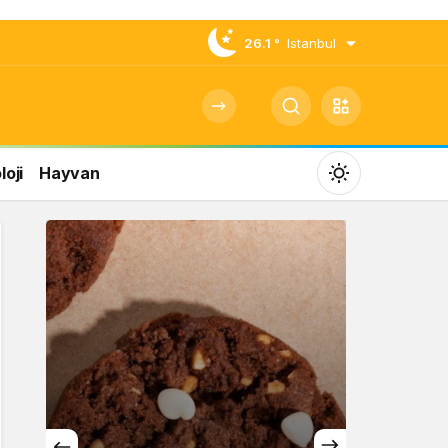
26.1 °
Istanbul
oji
Hayvan
Mod
değiştir
Gündüz Modu
Gündüz modunu seçin.
Gece Modu
Gece modunu seçin.