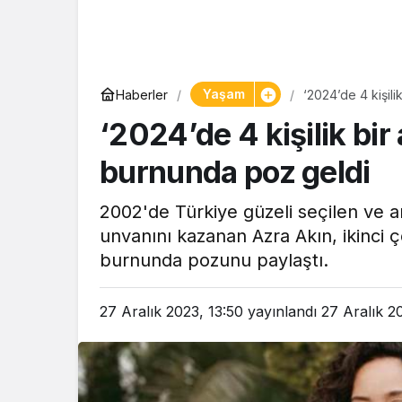
Yaşam
Yaşam
Haberler
‘2024’de 4 kişili
Tam ölçüs
‘2024’de 4 kişilik bir
pastaneye t
Şekerpare t
burnunda poz geldi
2002'de Türkiye güzeli seçilen ve a
unvanını kazanan Azra Akın, ikinci 
burnunda pozunu paylaştı.
27 Aralık 2023, 13:50
yayınlandı
27 Aralık 2