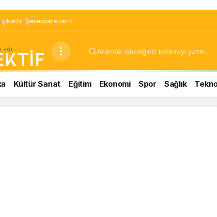
ıkartır: Şekerpare tarifi
ka
Kültür Sanat
Eğitim
Ekonomi
Spor
Sağlık
Teknol