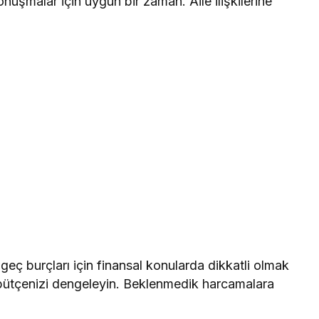
uşmalar için uygun bir zaman. Aile ilişkilerine
eç burçları için finansal konularda dikkatli olmak
e bütçenizi dengeleyin. Beklenmedik harcamalara