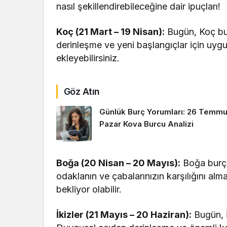
nasıl şekillendirebileceğine dair ipuçları!
Koç (21 Mart – 19 Nisan):
Bugün, Koç burçl
derinleşme ve yeni başlangıçlar için uyg
ekleyebilirsiniz.
Göz Atın
Günlük Burç Yorumları: 26 Temm
Pazar Kova Burcu Analizi
Boğa (20 Nisan – 20 Mayıs):
Boğa burçla
odaklanın ve çabalarınızın karşılığını almay
bekliyor olabilir.
İkizler (21 Mayıs – 20 Haziran):
Bugün, İk