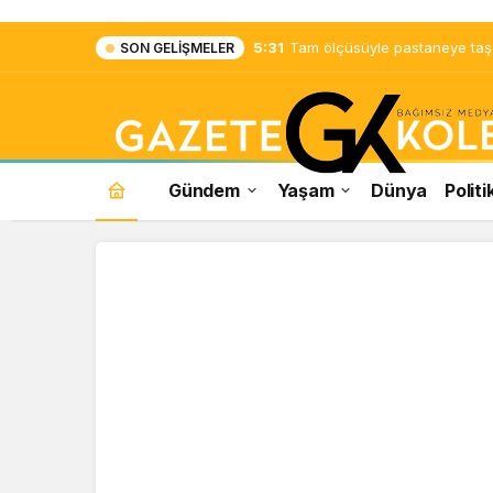
5:31
Tam ölçüsüyle pastaneye taş ç
SON GELIŞMELER
Gündem
Yaşam
Dünya
Politi