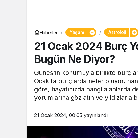
Yaşam
Yaşam
Astroloji
Haberler
Tam ölçüs
21 Ocak 2024 Burç Yoru
pastaneye t
Şekerpare t
Bugün Ne Diyor?
Güneş'in konumuyla birlikte burçlar
Ocak'ta burçlarda neler oluyor, hangi
göre, hayatınızda hangi alanlarda de
yorumlarına göz atın ve yıldızlarla 
21 Ocak 2024, 00:05
yayınlandı