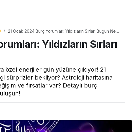
Yaşam
Çayın yanına çok
21 Ocak 2024 Burç Yorumları: Yıldızların Sırları Bugün Ne
üyle
yakışacak bir mucize:
Diyor?
mları: Yıldızların Sırları
aş çıkartır:
Brownie tadında ıslak
arifi
kurabiye tarifi…
a özel enerjiler gün yüzüne çıkıyor! 21
 sürprizler bekliyor? Astroloji haritasına
ğişim ve fırsatlar var? Detaylı burç
buluşun!