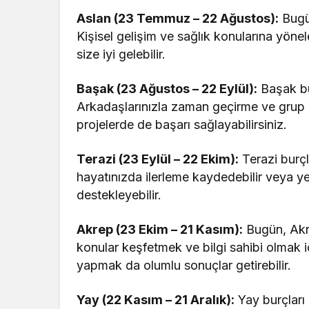
Aslan (23 Temmuz – 22 Ağustos):
Bugün
Kişisel gelişim ve sağlık konularına yönel
size iyi gelebilir.
Başak (23 Ağustos – 22 Eylül):
Başak bur
Arkadaşlarınızla zaman geçirme ve grup akt
projelerde de başarı sağlayabilirsiniz.
Terazi (23 Eylül – 22 Ekim):
Terazi burçla
hayatınızda ilerleme kaydedebilir veya yeni 
destekleyebilir.
Akrep (23 Ekim – 21 Kasım):
Bugün, Akr
konular keşfetmek ve bilgi sahibi olmak içi
yapmak da olumlu sonuçlar getirebilir.
Yay (22 Kasım – 21 Aralık):
Yay burçları 