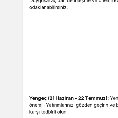
Duygusal açıdan derinleşme ve önemli kon
odaklanabilirsiniz.
Yengeç (21 Haziran – 22 Temmuz):
Yeng
önemli. Yatırımlarınızı gözden geçirin v
karşı tedbirli olun.