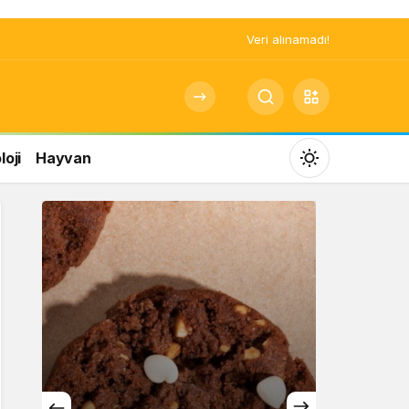
Veri alınamadı!
oji
Hayvan
Mod
değiştir
Gündüz Modu
Gündüz modunu seçin.
Gece Modu
Gece modunu seçin.