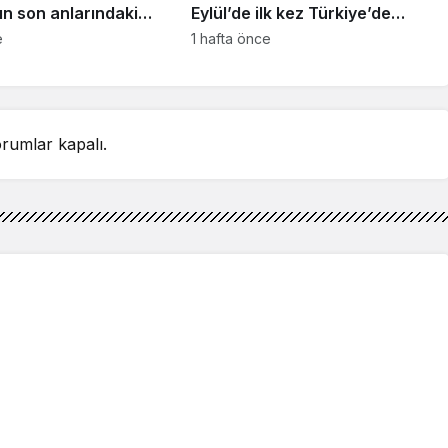
ın son anlarındaki
Eylül’de ilk kez Türkiye’de
detay ortaya çıktı
sahnelenecek
e
1 hafta önce
rumlar kapalı.