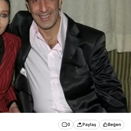
0
Paylaş
Beğen