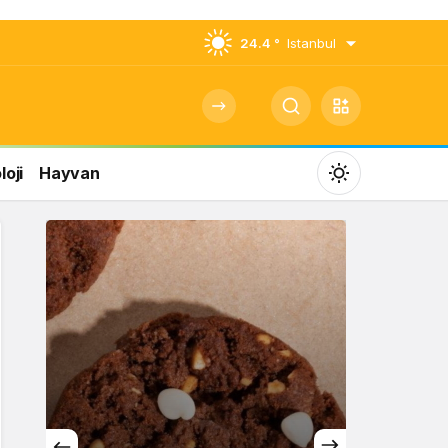
24.4 °
Istanbul
oji
Hayvan
Mod
değiştir
Gündüz Modu
Gündüz modunu seçin.
Gece Modu
Gece modunu seçin.