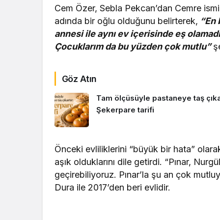
Cem Özer, Sebla Pekcan’dan Cemre ismin
adında bir oğlu olduğunu belirterek,
“En 
annesi ile aynı ev içerisinde eş olama
Çocuklarım da bu yüzden çok mutlu”
ş
Göz Atın
Tam ölçüsüyle pastaneye taş çıkar
Şekerpare tarifi
Önceki evliliklerini “büyük bir hata” olara
aşık olduklarını dile getirdi. “Pınar, Nurg
geçirebiliyoruz. Pınar’la şu an çok mutlu
Dura ile 2017’den beri evlidir.