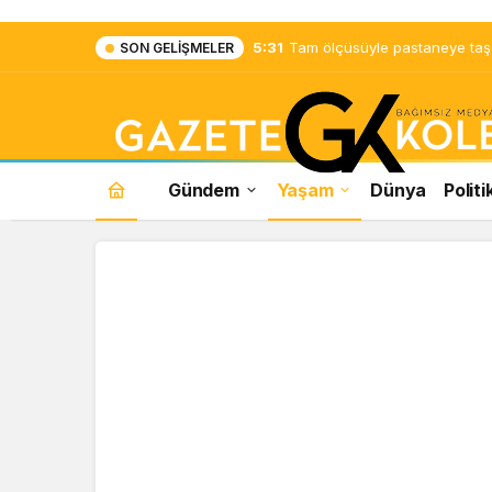
5:31
Tam ölçüsüyle pastaneye taş ç
SON GELIŞMELER
Gündem
Yaşam
Dünya
Politi