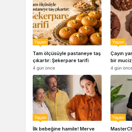
Yaşam
Yaşam
Tam ölçüsüyle pastaneye taş
Çayın ya
çıkartır: Şekerpare tarifi
bir muciz
ıslak kur
4 gün önce
4 gün önc
Yaşam
Yaşam
İlk bebeğine hamile! Merve
MasterCh