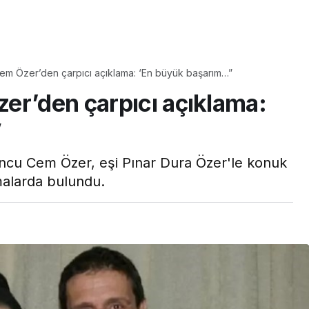
Yaşam
Çayın yanına çok
em Özer’den çarpıcı açıklama: ‘En büyük başarım…”
üyle
yakışacak bir mucize:
er’den çarpıcı açıklama:
aş çıkartır:
Brownie tadında ıslak
arifi
kurabiye tarifi…
”
ncu Cem Özer, eşi Pınar Dura Özer'le konuk
malarda bulundu.