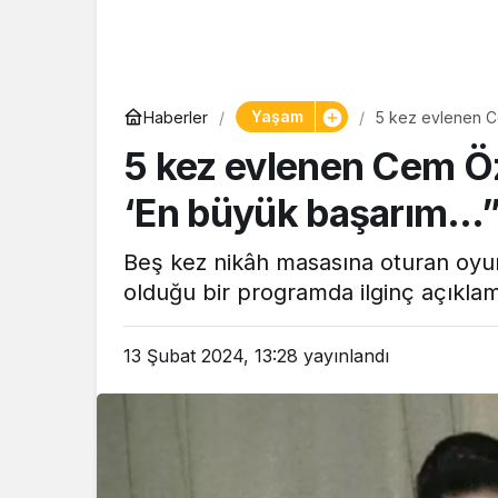
Yaşam
Yaşam
Haberler
5 kez evlenen C
Tam ölçüs
5 kez evlenen Cem Öz
pastaneye t
Şekerpare t
‘En büyük başarım…
Beş kez nikâh masasına oturan oyu
olduğu bir programda ilginç açıkla
13 Şubat 2024, 13:28
yayınlandı