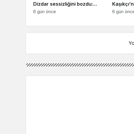
Dizdar sessizliğini bozdu:
Kaşıkçı’n
‘İsim bulmak çok zor’
kahreden 
6 gün önce
6 gün önc
Yo