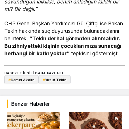
savunduğun laiklikle, benim anladığım laiklik bir
mi? Bir değil.”
CHP Genel Başkan Yardımcısı Gül Çiftçi ise Bakan
Tekin hakkında suç duyurusunda bulunacaklarını
belirterek,
“Tekin derhal görevden alınmalıdır.
Bu zihniyetteki kişinin çocuklarımıza sunacağı
herhangi bir katkı yoktur”
tepkisini göstermişti.
HABERLE ILGILI DAHA FAZLASI
#
Demet Akalın
#
Yusuf Tekin
Benzer Haberler