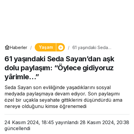
Yaşam
Haberler
61 yaşındaki Seda
Sayan’dan aşk dolu
61 yaşındaki Seda Sayan’dan aşk
paylaşım: “Öylece
gidiyoruz yârimle…”
dolu paylaşım: “Öylece gidiyoruz
yârimle…”
Seda Sayan son evliliğinde yaşadıklarını sosyal
medyada paylaşmaya devam ediyor. Son paylaşımı
özel bir uçakla seyahate gittiklerini düşündürdü ama
nereye olduğunu kimse öğrenemedi
24 Kasım 2024, 18:45
yayınlandı
28 Kasım 2024, 20:38
güncellendi