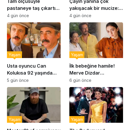
Tam ölçüsüyle
Çayın yanına çok
pastaneye taş çıkartır:
yakışacak bir mucize:
Şekerpare tarifi
Brownie tadında ıslak
4 gün önce
4 gün önce
kurabiye tarifi…
Yaşam
Yaşam
Usta oyuncu Can
İlk bebeğine hamile!
Kolukısa 92 yaşında
Merve Dizdar
hayatını kaybetti
sessizliğini bozdu: ‘İsim
5 gün önce
6 gün önce
bulmak çok zor’
Yaşam
Yaşam