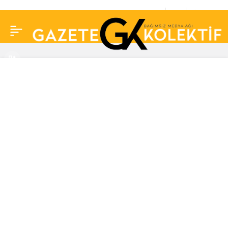
Demet Akalın’dan,
0
Paylaş
Bakan Yusuf Tekin’e
sert tepki: ‘İstifa
etmenizi dört gözle
bekliyorum’