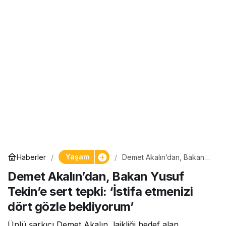
Yaşam
Haberler
Demet Akalın’dan, Bakan
Yusuf Tekin’e sert tepki:
Demet Akalın’dan, Bakan Yusuf
‘İstifa etmenizi dört gözle
bekliyorum’
Tekin’e sert tepki: ‘İstifa etmenizi
dört gözle bekliyorum’
Ünlü şarkıcı Demet Akalın, laikliği hedef alan