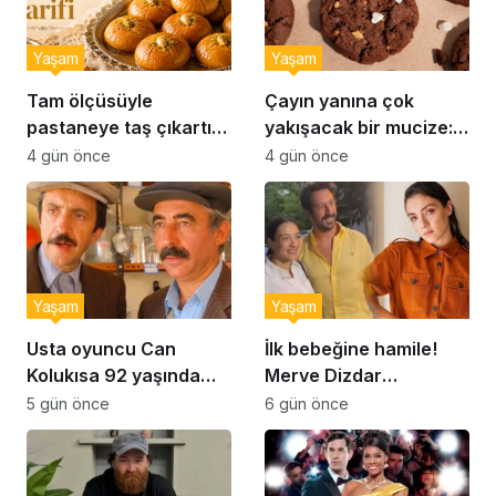
Yaşam
Yaşam
Tam ölçüsüyle
Çayın yanına çok
pastaneye taş çıkartır:
yakışacak bir mucize:
Şekerpare tarifi
Brownie tadında ıslak
4 gün önce
4 gün önce
kurabiye tarifi…
Yaşam
Yaşam
Usta oyuncu Can
İlk bebeğine hamile!
Kolukısa 92 yaşında
Merve Dizdar
hayatını kaybetti
sessizliğini bozdu: ‘İsim
5 gün önce
6 gün önce
bulmak çok zor’