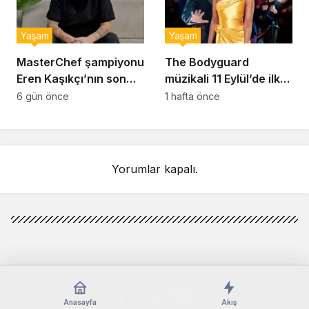
Yaşam
Yaşam
MasterChef şampiyonu
The Bodyguard
Eren Kaşıkçı’nın son
müzikali 11 Eylül’de ilk
anlarındaki kahreden
kez Türkiye’de
6 gün önce
1 hafta önce
detay ortaya çıktı
sahnelenecek
Yorumlar kapalı.
Anasayfa
Akış