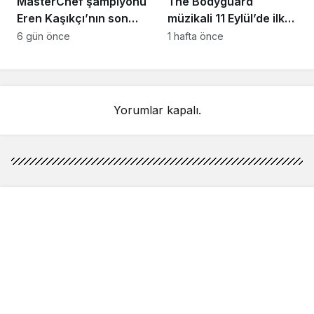
MasterChef şampiyonu
The Bodyguard
Eren Kaşıkçı’nın son
müzikali 11 Eylül’de ilk
anlarındaki kahreden
kez Türkiye’de
6 gün önce
1 hafta önce
detay ortaya çıktı
sahnelenecek
Yorumlar kapalı.