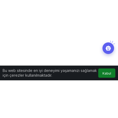
Bu web sitesinde en iyi deneyimi yaşamanızı sağlamak
Kabul
için çerezler kullanılmaktadır.
Yaşam
Haberler
Dilan Polat’ın