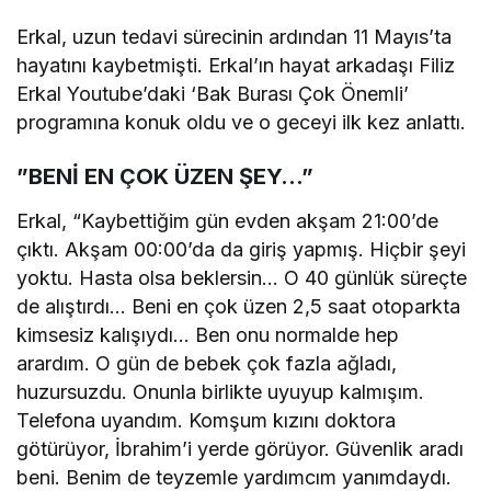
Erkal, uzun tedavi sürecinin ardından 11 Mayıs’ta
hayatını kaybetmişti. Erkal’ın hayat arkadaşı Filiz
Erkal Youtube’daki ‘Bak Burası Çok Önemli’
programına konuk oldu ve o geceyi ilk kez anlattı.
”BENİ EN ÇOK ÜZEN ŞEY…”
Erkal, “Kaybettiğim gün evden akşam 21:00’de
çıktı. Akşam 00:00’da da giriş yapmış. Hiçbir şeyi
yoktu. Hasta olsa beklersin… O 40 günlük süreçte
de alıştırdı… Beni en çok üzen 2,5 saat otoparkta
kimsesiz kalışıydı… Ben onu normalde hep
arardım. O gün de bebek çok fazla ağladı,
huzursuzdu. Onunla birlikte uyuyup kalmışım.
Telefona uyandım. Komşum kızını doktora
götürüyor, İbrahim’i yerde görüyor. Güvenlik aradı
beni. Benim de teyzemle yardımcım yanımdaydı.