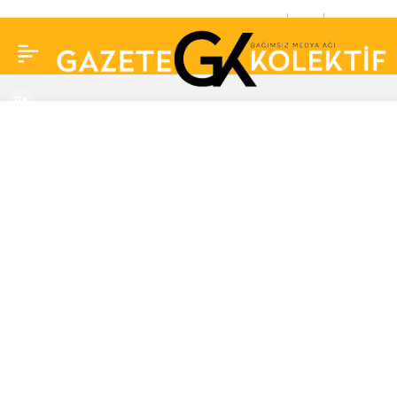
Dilan Polat’ın
0
Paylaş
kayınvalidesinden
beddua: “Hakkım haram
zıkkım olsun…”