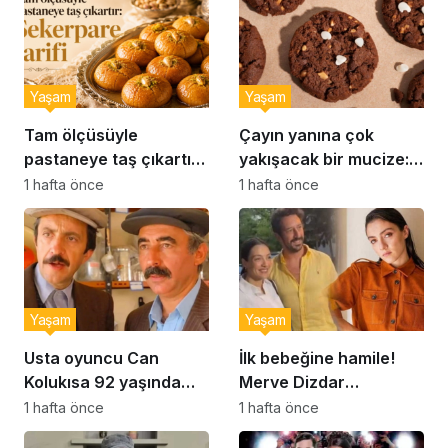
Yaşam
Yaşam
Tam ölçüsüyle
Çayın yanına çok
pastaneye taş çıkartır:
yakışacak bir mucize:
Şekerpare tarifi
Brownie tadında ıslak
1 hafta önce
1 hafta önce
kurabiye tarifi…
Yaşam
Yaşam
Usta oyuncu Can
İlk bebeğine hamile!
Kolukısa 92 yaşında
Merve Dizdar
hayatını kaybetti
sessizliğini bozdu: ‘İsim
1 hafta önce
1 hafta önce
bulmak çok zor’