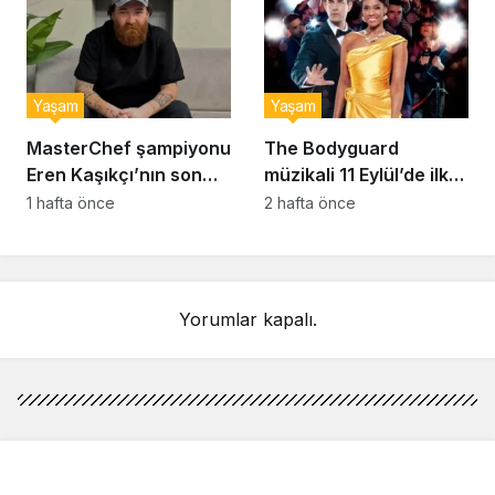
Yaşam
Yaşam
MasterChef şampiyonu
The Bodyguard
Eren Kaşıkçı’nın son
müzikali 11 Eylül’de ilk
anlarındaki kahreden
kez Türkiye’de
1 hafta önce
2 hafta önce
detay ortaya çıktı
sahnelenecek
Yorumlar kapalı.