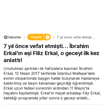
Yaşam
Haberler
7 yıl önce vefat etmişti…
İbrahim Erkal’ın eşi Filiz
7 yıl önce vefat etmişti… İbrahim
Erkal, o geceyi ilk kez
anlattı!
Erkal’ın eşi Filiz Erkal, o geceyi ilk kez
anlattı!
Unutulmaz şarkıları ile hafızalara kazınan İbrahim
Erkal, 12 Nisan 2017 tarihinde İstanbul Maltepe'deki
evinin otoparkında baygın halde bulunarak hastaneye
kaldırılmış ve beyin kanaması geçirdiği öğrenilmişti.
Erkal uzun tedavi sürecinin ardından 11 Mayıs'ta
hayatını kaybetmişti. Erkal'ın hayat arkadaşı Filiz Erkal,
katıldığı programda yıllar sonra o geceyi anlattı...