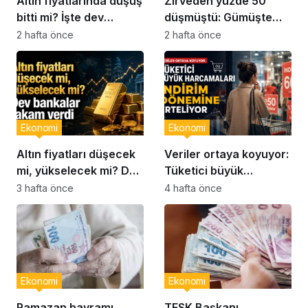
Altın fiyatlarında düşüş
Zirveden yüzde 50
bitti mi? İşte dev
düşmüştü: Gümüşte
bankaların son
yön ne olacak?
2 hafta önce
2 hafta önce
analizleri
Ekonomi
Ekonomi
Altın fiyatları düşecek
Veriler ortaya koyuyor:
mi, yükselecek mi? Dev
Tüketici büyük
bankalar rakam verdi…
harcamaları indirim
3 hafta önce
4 hafta önce
dönemine erteliyor
Ekonomi
Ekonomi
Ramazan bayramı
TESK Başkanı