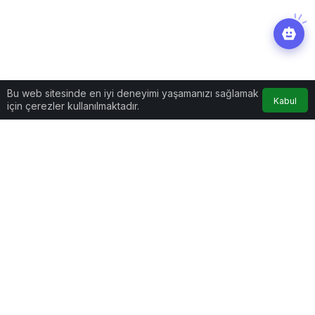
Bu web sitesinde en iyi deneyimi yaşamanızı sağlamak
Kabul
için çerezler kullanılmaktadır.
Ekonomi
Haberler
Belediye başkanı maaşını
Bitcoin ile alacak
Belediye başkanı maaşını Bitcoin ile
alacak
New York'un bu hafta düzenlenen seçimlerde yeni
belediye başkanı seçilen Eric Adams, ilk üç maaşını