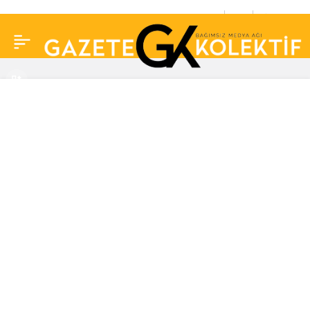
Belediye başkanı
0
Paylaş
maaşını Bitcoin ile
alacak