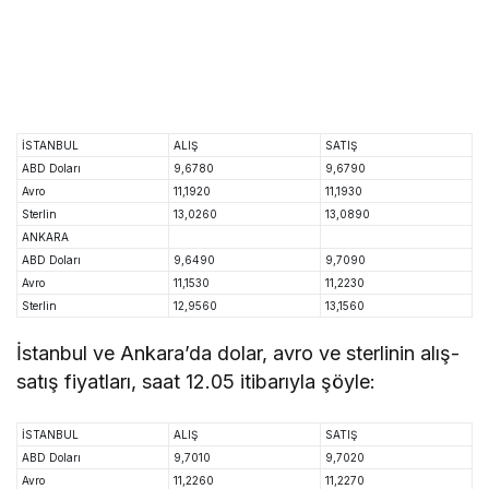
İSTANBUL
ALIŞ
SATIŞ
ABD
Dolar
ı
9,6780
9,6790
Avro
11,1920
11,1930
Sterlin
13,0260
13,0890
ANKARA
ABD
Dolar
ı
9,6490
9,7090
Avro
11,1530
11,2230
Sterlin
12,9560
13,1560
İstanbul ve Ankara’da dolar, avro ve sterlinin alış-
satış fiyatları, saat 12.05 itibarıyla şöyle:
İSTANBUL
ALIŞ
SATIŞ
ABD Doları
9,7010
9,7020
Avro
11,2260
11,2270