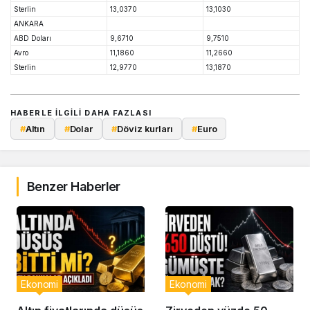
Sterlin
13,0370
13,1030
ANKARA
ABD Doları
9,6710
9,7510
Avro
11,1860
11,2660
Sterlin
12,9770
13,1870
HABERLE ILGILI DAHA FAZLASI
#
Altın
#
Dolar
#
Döviz kurları
#
Euro
Benzer Haberler
Ekonomi
Ekonomi