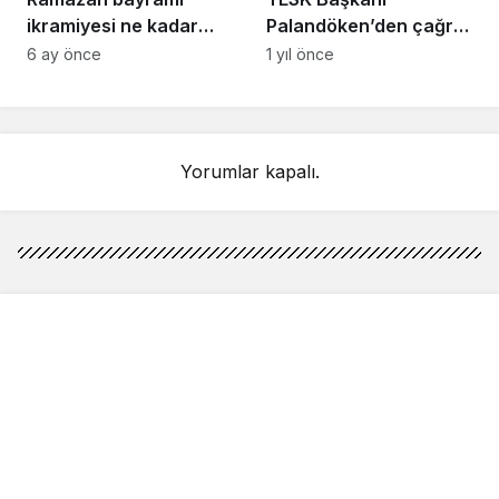
ikramiyesi ne kadar
Palandöken’den çağrı:
olacak? Emekli bayram
‘Daha fazla
6 ay önce
1 yıl önce
ikramiyesi tutarı
beklemeden esnafın
kesinleşti mi?
prim günü 7 bin 200’e
indirilmeli’
Yorumlar kapalı.