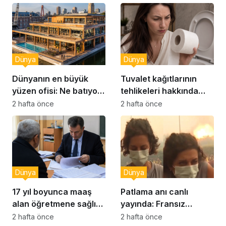
Dünya
Dünya
Dünyanın en büyük
Tuvalet kağıtlarının
yüzen ofisi: Ne batıyor
tehlikeleri hakkında
ne yerinde kalıyor
yeni uyarılar
2 hafta önce
2 hafta önce
Dünya
Dünya
17 yıl boyunca maaş
Patlama anı canlı
alan öğretmene sağlık
yayında: Fransız
raporu soruşturması
muhabir şaşkın
2 hafta önce
2 hafta önce