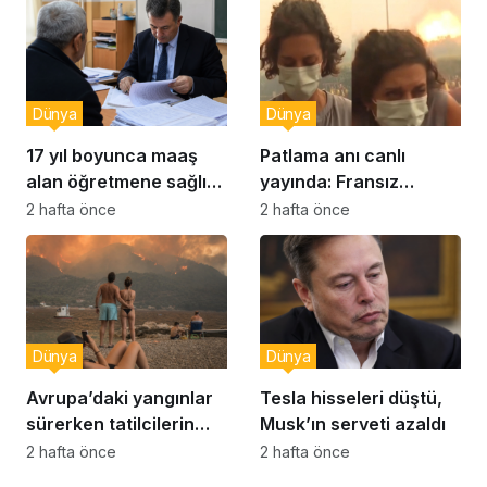
Dünya
Dünya
17 yıl boyunca maaş
Patlama anı canlı
alan öğretmene sağlık
yayında: Fransız
raporu soruşturması
muhabir şaşkın
2 hafta önce
2 hafta önce
Dünya
Dünya
Avrupa’daki yangınlar
Tesla hisseleri düştü,
sürerken tatilcilerin
Musk’ın serveti azaldı
kayıtsızlığı tepki yarattı
2 hafta önce
2 hafta önce