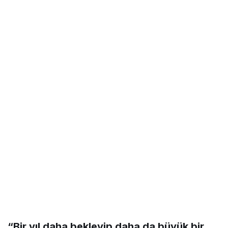
“Bir yıl daha bekleyip daha da büyük bir