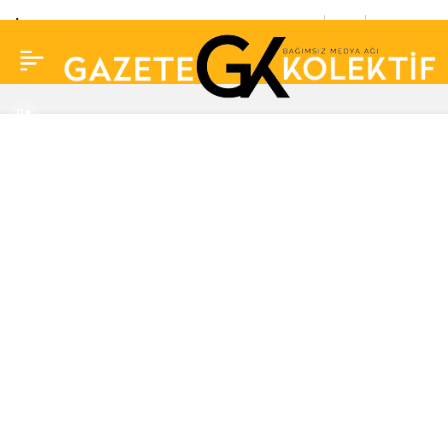
İngiltere en büyük kuş
0
Paylaş
gribi salgınıyla karşı
karşıya!