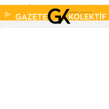
AKP’li Yusuf Özoğul
0
Paylaş
sokağa çıkan
vatandaşları tehdit etti