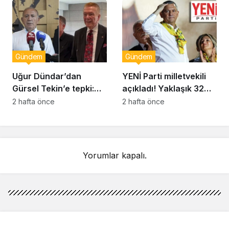
görevden uzaklaştırıldı
Gündem
Gündem
Uğur Dündar’dan
YENİ Parti milletvekili
Gürsel Tekin’e tepki:
açıkladı! Yaklaşık 32
Hakkında suç
bin yurttaş bağış yaptı:
2 hafta önce
2 hafta önce
duyurusunda
Ne kadar toplandı?
bulunacağım
Yorumlar kapalı.