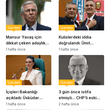
Gündem
Gündem
Mansur Yavaş için
Kulislerdeki iddia
dikkat çeken adaylık
doğrulandı: Ümit
çıkışı
Dikbayır AKP’ye mi
1 hafta önce
1 hafta önce
geçiyor!
Gündem
Gündem
İçişleri Bakanlığı
3 gün önce istifa
açıkladı: Üsküdar
etmişti… CHP’li eski
Belediye Başkanı
vekil Orhan Ziya Diren
1 hafta önce
2 hafta önce
Sinem Dedetaş
hayatını kaybetti!