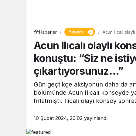
Yaşam
Yaşam
Haberler
Acun Ilıcalı olay
Tam ölçüs
olay çıkartıyors
Acun Ilıcalı olaylı ko
pastaneye 
Şekerpare 
konuştu: “Siz ne isti
çıkartıyorsunuz…”
Gün geçtikçe aksiyonun daha da art
bölümünde Acun Ilıcalı konseyde ya
fırlatmıştı. Ilıcalı olayı konsey sonra
10 Şubat 2024, 20:02
yayınlandı