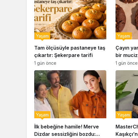
Yaşam
Yaşam
Tam ölçüsüyle pastaneye taş
Çayın ya
çıkartır: Şekerpare tarifi
bir muciz
ıslak kur
1 gün önce
1 gün önce
Yaşam
Yaşam
İlk bebeğine hamile! Merve
MasterCh
Dizdar sessizliğini bozdu:
Kaşıkçı’n