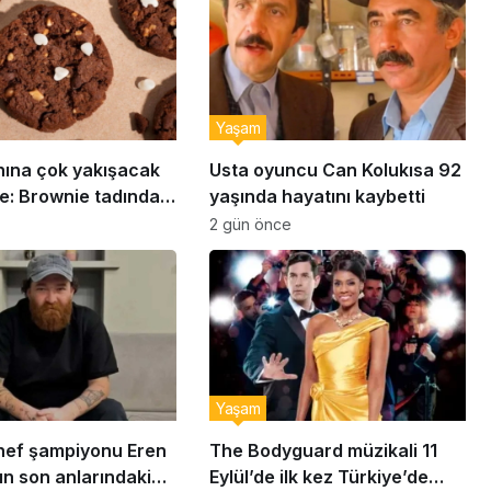
Yaşam
nına çok yakışacak
Usta oyuncu Can Kolukısa 92
e: Brownie tadında
yaşında hayatını kaybetti
abiye tarifi…
2 gün önce
Yaşam
ef şampiyonu Eren
The Bodyguard müzikali 11
ın son anlarındaki
Eylül’de ilk kez Türkiye’de