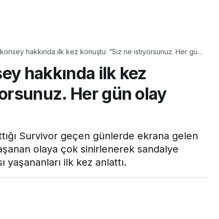
Yaşam
Çayın yanına çok
lı konsey hakkında ilk kez konuştu: “Siz ne istiyorsunuz. Her gün
üyle
yakışacak bir mucize:
unuz…”
nsey hakkında ilk kez
taş çıkartır:
Brownie tadında ıslak
tarifi
kurabiye tarifi…
yorsunuz. Her gün olay
tığı Survivor geçen günlerde ekrana gelen
şanan olaya çok sinirlenerek sandalye
sı yaşananları ilk kez anlattı.