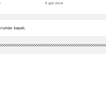
detay ortaya çıktı
sahnelenecek
e
6 gün önce
rumlar kapalı.