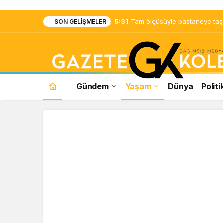
5:31
Tam ölçüsüyle pastaneye taş ç
SON GELIŞMELER
Gündem
Yaşam
Dünya
Politi