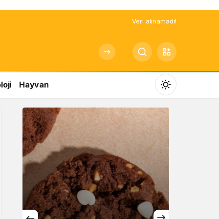
Veri alınamadı!
oji
Hayvan
Mod
değiştir
Gündüz Modu
Gündüz modunu seçin.
Gece Modu
Gece modunu seçin.