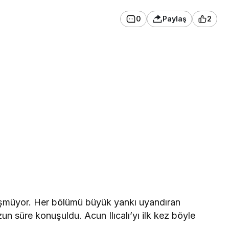
0
Paylaş
2
düşmüyor. Her bölümü büyük yankı uyandıran
 süre konuşuldu. Acun Ilıcalı’yı ilk kez böyle