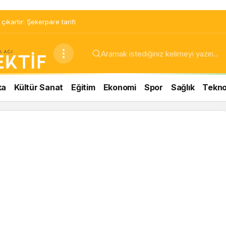
ıkartır: Şekerpare tarifi
ka
Kültür Sanat
Eğitim
Ekonomi
Spor
Sağlık
Teknol