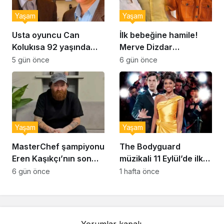
Yaşam
Yaşam
Usta oyuncu Can
İlk bebeğine hamile!
Kolukısa 92 yaşında
Merve Dizdar
hayatını kaybetti
sessizliğini bozdu: ‘İsim
5 gün önce
6 gün önce
bulmak çok zor’
Yaşam
Yaşam
MasterChef şampiyonu
The Bodyguard
Eren Kaşıkçı’nın son
müzikali 11 Eylül’de ilk
anlarındaki kahreden
kez Türkiye’de
6 gün önce
1 hafta önce
detay ortaya çıktı
sahnelenecek