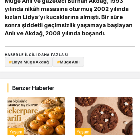
Müge Anlı ve gazeteci Burhan Akdağ, 1993
yılında nikâh masasına oturmuş 2002 yılında
kızları Lidya’yı kucaklarına almıştı. Bir süre
sonra şiddetli geçimsizlik yaşamaya başlayan
Anlı ve Akdağ, 2008 yılında boşandı.
HABERLE ILGILI DAHA FAZLASI
#
Lidya Müge Akdağ
#
Müge Anlı
Benzer Haberler
Yaşam
Yaşam