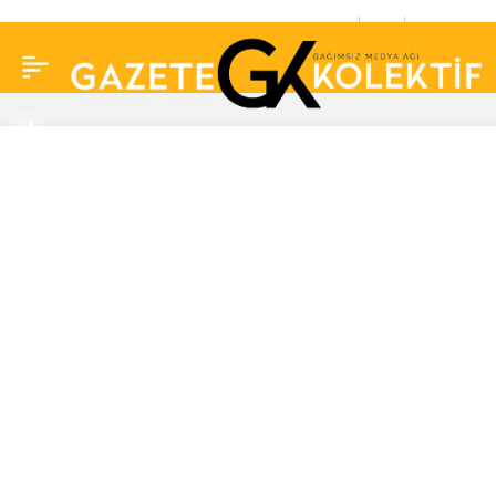
Gözlerden uzak
0
Paylaş
büyütmüştü… Müge
Anlı’nın kızı Lidya,
katıldığı programda
ortaya çıktı