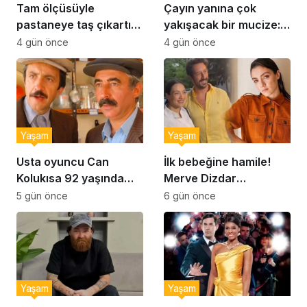
Tam ölçüsüyle
Çayın yanına çok
pastaneye taş çıkartır:
yakışacak bir mucize:
Şekerpare tarifi
Brownie tadında ıslak
4 gün önce
4 gün önce
kurabiye tarifi…
Yaşam
Yaşam
Usta oyuncu Can
İlk bebeğine hamile!
Kolukısa 92 yaşında
Merve Dizdar
hayatını kaybetti
sessizliğini bozdu: ‘İsim
5 gün önce
6 gün önce
bulmak çok zor’
Yaşam
Yaşam