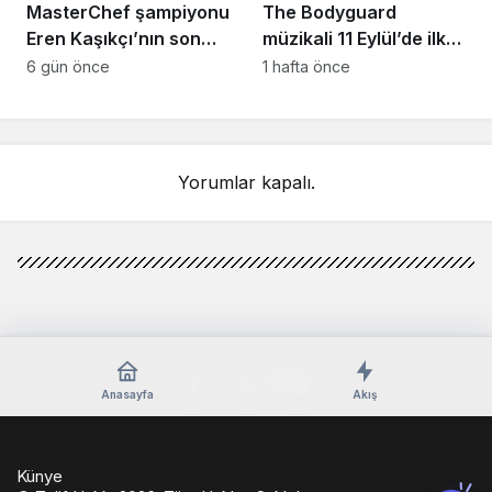
MasterChef şampiyonu
The Bodyguard
Eren Kaşıkçı’nın son
müzikali 11 Eylül’de ilk
anlarındaki kahreden
kez Türkiye’de
6 gün önce
1 hafta önce
detay ortaya çıktı
sahnelenecek
Yorumlar kapalı.
Anasayfa
Akış
Künye