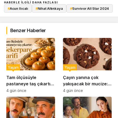
HABERLE ILGILI DAHA FAZLASI
#
Acun Ilıcalı
#
Nihat Altınkaya
#
Survivor All Star 2024
Benzer Haberler
Yaşam
Yaşam
Tam ölçüsüyle
Çayın yanına çok
pastaneye taş çıkartır:
yakışacak bir mucize:
Şekerpare tarifi
Brownie tadında ıslak
4 gün önce
4 gün önce
kurabiye tarifi…