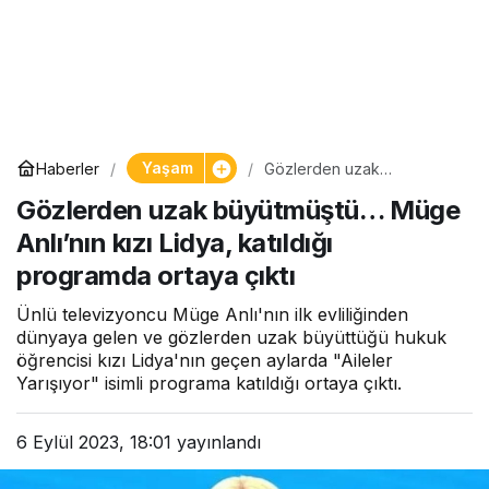
Yaşam
Haberler
Gözlerden uzak
büyütmüştü… Müge Anlı’nın
Gözlerden uzak büyütmüştü… Müge
kızı Lidya, katıldığı
programda ortaya çıktı
Anlı’nın kızı Lidya, katıldığı
programda ortaya çıktı
Ünlü televizyoncu Müge Anlı'nın ilk evliliğinden
dünyaya gelen ve gözlerden uzak büyüttüğü hukuk
öğrencisi kızı Lidya'nın geçen aylarda "Aileler
Yarışıyor" isimli programa katıldığı ortaya çıktı.
6 Eylül 2023, 18:01
yayınlandı