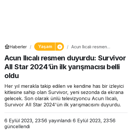
Yaşam
Haberler
Acun Ilıcalı resmen
duyurdu: Survivor All Star
Acun Ilıcalı resmen duyurdu: Survivor
2024’ün ilk yarışmacısı belli
oldu
All Star 2024’ün ilk yarışmacısı belli
oldu
Her yıl merakla takip edilen ve kendine has bir izleyici
kitlesine sahip olan Survivor, yeni sezonda da ekrana
gelecek. Son olarak ünlü televizyoncu Acun Ilıcalı,
Survivor All Star 2024'ün ilk yarışmacısını duyurdu.
6 Eylül 2023, 23:56
yayınlandı
6 Eylül 2023, 23:56
güncellendi