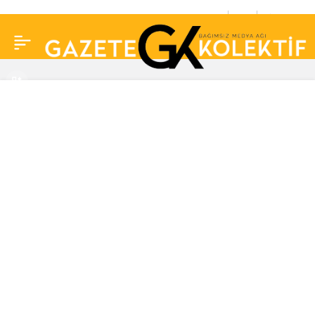
Afrika sıcakları geliyor…
0
Paylaş
“Eyyam-ı bahur”da
İstanbul nemden
bunalacak