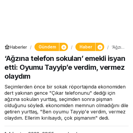
Gündem
Haber
Haberler
‘Ağzın
a
‘Ağzına telefon sokulan’ emekli isyan
telefon
sokula
etti: Oyumu Tayyip’e verdim, vermez
n’
emekli
olaydım
isyan
etti:
Seçimlerden önce bir sokak röportajında ekonomiden
Oyumu
Tayyip
dert yakınan gence "Çıkar telefonunu" dediği için
’e
ağzına sokulan yurttaş, seçimden sonra pişman
verdim
olduğunu söyledi. ekonomiden memnun olmadığını dile
,
getiren yurttaş, "Ben oyumu Tayyip'e verdim, vermez
verme
olaydım. Ellerim kırılsaydı, çok pişmanım" dedi.
z
olaydı
m