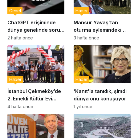
Genel
Haber
ChatGPT erişiminde
Mansur Yavaş’tan
dünya genelinde sorun:
oturma eylemindeki
Milyonlarca kullanıcı
şehit aileleri ve
2 hafta önce
3 hafta önce
etkilendi
gazilere ziyaret
Haber
Haber
İstanbul Çekmeköy’de
‘Kanıt’la tanıdık, şimdi
2. Emekli Kültür Evi
dünya onu konuşuyor
Hizmet Vermeye
4 hafta önce
1 yıl önce
Başladı