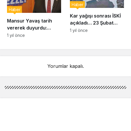
Haber
Haber
Kar yağışı sonrası İSKİ
Mansur Yavaş tarih
açıkladı… 23 Şubat
vererek duyurdu:
İstanbul baraj doluluk
1 yıl önce
Uygun fiyatlı et satışı
1 yıl önce
oranı yüzde kaç?
başlıyor
Yorumlar kapalı.