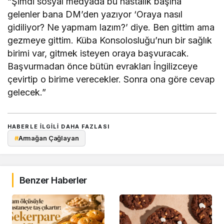
“Şimdi sosyal medyada bu hastalık başına
gelenler bana DM’den yazıyor ‘Oraya nasıl
gidiliyor? Ne yapmam lazım?’ diye. Ben gittim ama
gezmeye gittim. Küba Konsolosluğu’nun bir sağlık
birimi var, gitmek isteyen oraya başvuracak.
Başvurmadan önce bütün evrakları İngilizceye
çevirtip o birime verecekler. Sonra ona göre cevap
gelecek.”
HABERLE ILGILI DAHA FAZLASI
#
Armağan Çağlayan
Benzer Haberler