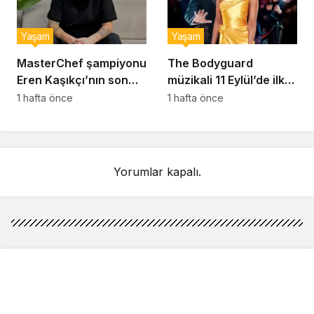
Yaşam
Yaşam
MasterChef şampiyonu
The Bodyguard
Eren Kaşıkçı’nın son
müzikali 11 Eylül’de ilk
anlarındaki kahreden
kez Türkiye’de
1 hafta önce
1 hafta önce
detay ortaya çıktı
sahnelenecek
Yorumlar kapalı.