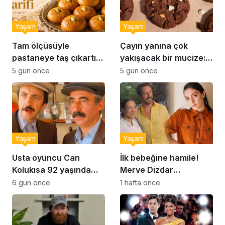
Yaşam
Yaşam
Tam ölçüsüyle
Çayın yanına çok
pastaneye taş çıkartır:
yakışacak bir mucize:
Şekerpare tarifi
Brownie tadında ıslak
5 gün önce
5 gün önce
kurabiye tarifi…
Yaşam
Yaşam
Usta oyuncu Can
İlk bebeğine hamile!
Kolukısa 92 yaşında
Merve Dizdar
hayatını kaybetti
sessizliğini bozdu: ‘İsim
6 gün önce
1 hafta önce
bulmak çok zor’