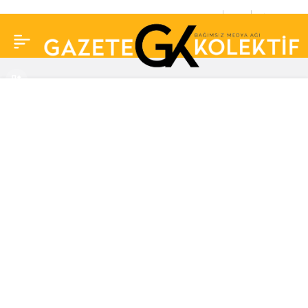
Kızılcık Şerbeti’nde
0
Paylaş
Kıvılcım ve Ömer
aşkında yeni gelişme