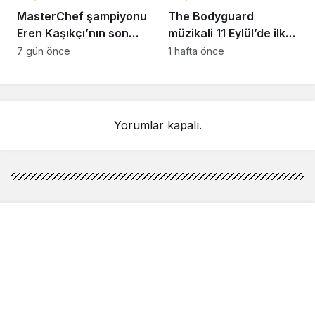
MasterChef şampiyonu
The Bodyguard
Eren Kaşıkçı’nın son
müzikali 11 Eylül’de ilk
anlarındaki kahreden
kez Türkiye’de
7 gün önce
1 hafta önce
detay ortaya çıktı
sahnelenecek
Yorumlar kapalı.