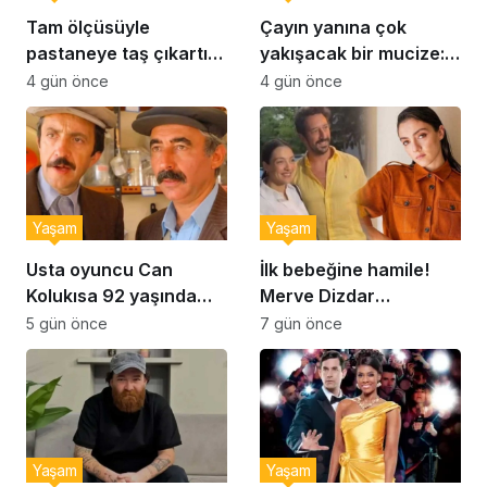
Tam ölçüsüyle
Çayın yanına çok
pastaneye taş çıkartır:
yakışacak bir mucize:
Şekerpare tarifi
Brownie tadında ıslak
4 gün önce
4 gün önce
kurabiye tarifi…
Yaşam
Yaşam
Usta oyuncu Can
İlk bebeğine hamile!
Kolukısa 92 yaşında
Merve Dizdar
hayatını kaybetti
sessizliğini bozdu: ‘İsim
5 gün önce
7 gün önce
bulmak çok zor’
Yaşam
Yaşam