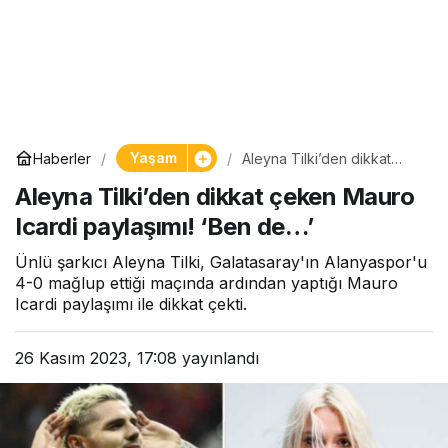
Yaşam
Haberler
Aleyna Tilki’den dikkat
çeken Mauro Icardi
Aleyna Tilki’den dikkat çeken Mauro
paylaşımı! ‘Ben de…’
Icardi paylaşımı! ‘Ben de…’
Ünlü şarkıcı Aleyna Tilki, Galatasaray'ın Alanyaspor'u
4-0 mağlup ettiği maçında ardından yaptığı Mauro
Icardi paylaşımı ile dikkat çekti.
26 Kasım 2023, 17:08
yayınlandı