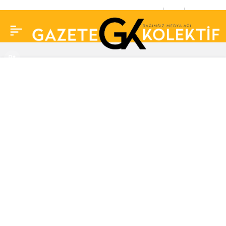
Oğuzhan Uğur duyurdu:
0
Paylaş
Mevzular Açık
Mikrofon’da ‘kara para’
konuşulacak! İşte
konuklar…