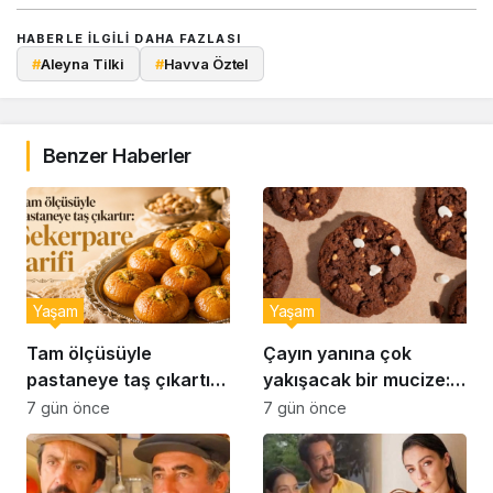
HABERLE ILGILI DAHA FAZLASI
#
Aleyna Tilki
#
Havva Öztel
Benzer Haberler
Yaşam
Yaşam
Tam ölçüsüyle
Çayın yanına çok
pastaneye taş çıkartır:
yakışacak bir mucize:
Şekerpare tarifi
Brownie tadında ıslak
7 gün önce
7 gün önce
kurabiye tarifi…