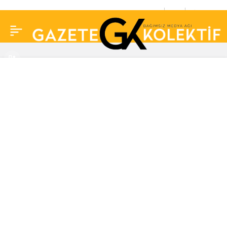
Fatih Altaylı’dan Dilan
0
Paylaş
Polat ve Engin Polat’a
teşekkür: İstemeden de
olsa öğrettikleri için…”