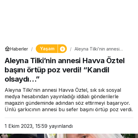
Yaşam
Haberler
Aleyna Tilki’nin annesi
Havva Öztel başını örtüp
Aleyna Tilki’nin annesi Havva Öztel
poz verdi! “Kandil
olsaydı…”
başını örtüp poz verdi! “Kandil
olsaydı…”
Aleyna Tilki'nin annesi Havva Öztel, sık sık sosyal
medya hesabından yayınladığı iddialı gönderilerle
magazin gündeminde adından söz ettirmeyi başarıyor.
Ünlü şarkıcının annesi bu sefer başını örtüp poz verdi.
1 Ekim 2023, 15:59
yayınlandı