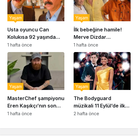
Yaşam
Yaşam
Usta oyuncu Can
İlk bebeğine hamile!
Kolukısa 92 yaşında
Merve Dizdar
hayatını kaybetti
sessizliğini bozdu: ‘İsim
1 hafta önce
1 hafta önce
bulmak çok zor’
Yaşam
Yaşam
MasterChef şampiyonu
The Bodyguard
Eren Kaşıkçı’nın son
müzikali 11 Eylül’de ilk
anlarındaki kahreden
kez Türkiye’de
1 hafta önce
2 hafta önce
detay ortaya çıktı
sahnelenecek