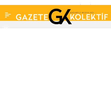
Gamze Topuz sevgilisi
0
Paylaş
Tümer Metin’e aşkını
haykırdı