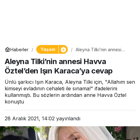
Yaşam
Haberler
Aleyna Tilki’nin annesi
Havva Öztel’den Işın
Aleyna Tilki’nin annesi Havva
Karaca’ya cevap
Öztel’den Işın Karaca’ya cevap
Ünlü şarkıcı Işın Karaca, Aleyna Tilki için, "Allahım sen
kimseyi evladının cehaleti ile sınama!" ifadelerini
kullanmıştı. Bu sözlerin ardından anne Havva Öztel
konuştu
28 Aralık 2021, 14:02
yayınlandı