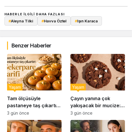
HABERLE ILGILI DAHA FAZLASI
#
Aleyna Tilki
#
Havva Öztel
#
Işın Karaca
Benzer Haberler
Yaşam
Yaşam
Tam ölçüsüyle
Çayın yanına çok
pastaneye taş çıkartır:
yakışacak bir mucize:
Şekerpare tarifi
Brownie tadında ıslak
3 gün önce
3 gün önce
kurabiye tarifi…