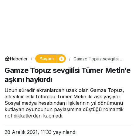
Yaşam
Haberler
Gamze Topuz sevgilisi
Tümer Metin’e aşkını
Gamze Topuz sevgilisi Tümer Metin’e
haykırdı
aşkını haykırdı
Uzun süredir ekranlardan uzak olan Gamze Topuz,
altı yıldır eski futbolcu Tümer Metin ile aşk yaşıyor.
Sosyal medya hesabından ilişkilerinin yıl dönümünü
kutlayan oyuncunun paylaşımına düştüğü romantik
not dikkatlerden kaçmadı.
28 Aralık 2021, 11:33
yayınlandı