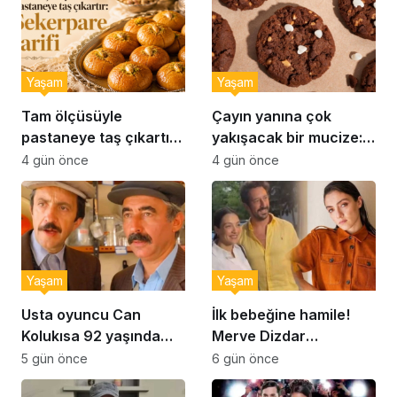
Yaşam
Yaşam
Tam ölçüsüyle
Çayın yanına çok
pastaneye taş çıkartır:
yakışacak bir mucize:
Şekerpare tarifi
Brownie tadında ıslak
4 gün önce
4 gün önce
kurabiye tarifi…
Yaşam
Yaşam
Usta oyuncu Can
İlk bebeğine hamile!
Kolukısa 92 yaşında
Merve Dizdar
hayatını kaybetti
sessizliğini bozdu: ‘İsim
5 gün önce
6 gün önce
bulmak çok zor’