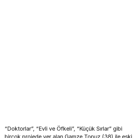
“Doktorlar”, “Evli ve Öfkeli”, “Küçük Sırlar” gibi
birçok projede yer alan Gamze Topuz (38) ile eski