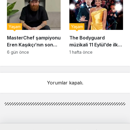
Yaşam
Yaşam
MasterChef şampiyonu
The Bodyguard
Eren Kaşıkçı’nın son
müzikali 11 Eylül’de ilk
anlarındaki kahreden
kez Türkiye’de
6 gün önce
1 hafta önce
detay ortaya çıktı
sahnelenecek
Yorumlar kapalı.