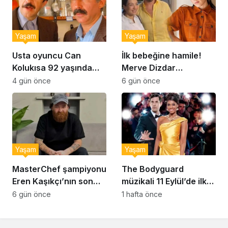
Yaşam
Yaşam
Usta oyuncu Can
İlk bebeğine hamile!
Kolukısa 92 yaşında
Merve Dizdar
hayatını kaybetti
sessizliğini bozdu: ‘İsim
4 gün önce
6 gün önce
bulmak çok zor’
Yaşam
Yaşam
MasterChef şampiyonu
The Bodyguard
Eren Kaşıkçı’nın son
müzikali 11 Eylül’de ilk
anlarındaki kahreden
kez Türkiye’de
6 gün önce
1 hafta önce
detay ortaya çıktı
sahnelenecek