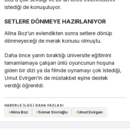
istediği de konuşuluyor.
SETLERE DÖNMEYE HAZIRLANIYOR
Alina Boz’un evlendikten sonra setlere dönüp
dönmeyeceği de merak konusu olmuştu.
Daha önce yarım bıraktığı üniversite eğitimini
tamamlamaya çalışan ünlü oyuncunun hoşuna
giden bir dizi ya da filmde oynamayı çok istediği,
Umut Evirgen’in de müstakbel eşine destek
verdiği öğrenildi.
HABERLE ILGILI DAHA FAZLASI
#
Alina Boz
#
Somer Sivrioğlu
#
Umut Evirgen