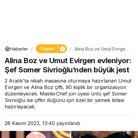
Yaşam
Haberler
Alina Boz ve Umut Evirgen
evleniyor: Şef Somer
Alina Boz ve Umut Evirgen evleniyor:
Sivrioğlu’nden büyük jest
Şef Somer Sivrioğlu’nden büyük jest
2 Aralık'ta nikah masasına oturmaya hazırlanan Umut
Evirgen ve Alina Boz çifti, 90 kişilik bir organizasyon
düzenleyecek. MasterChef jüri üyesi ünlü şef Somer
Sivrioğlu ise çiftin düğünü için özel bir yemek listesi
hazırlayacak.
28 Kasım 2023, 13:40
yayınlandı