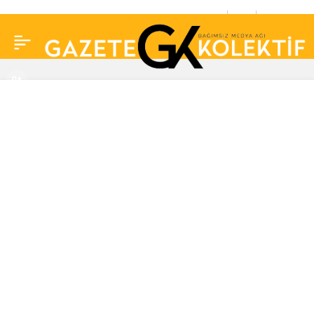
Ahlak polisleri evini
0
Paylaş
basıp gözaltına almıştı!
TikTok’ta para için
göğüslerini açan ‘Laz
kızı’nın 5 aylık hamile
olduğu ortaya çıktı