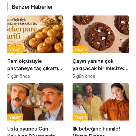
Benzer Haberler
Yaşam
Yaşam
Tam ölçüsüyle
Çayın yanına çok
pastaneye taş çıkartır:
yakışacak bir mucize:
Şekerpare tarifi
Brownie tadında ıslak
5 gün önce
5 gün önce
kurabiye tarifi…
Yaşam
Yaşam
Usta oyuncu Can
İlk bebeğine hamile!