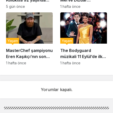
Kolukısa 92 yaşında
Merve Dizdar
hayatını kaybetti
sessizliğini bozdu: ‘İsim
5 gün önce
1 hafta önce
bulmak çok zor’
Yaşam
Yaşam
MasterChef şampiyonu
The Bodyguard
Eren Kaşıkçı’nın son
müzikali 11 Eylül’de ilk
anlarındaki kahreden
kez Türkiye’de
1 hafta önce
1 hafta önce
detay ortaya çıktı
sahnelenecek
Yorumlar kapalı.