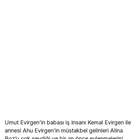
Umut Evirgen’in babası iş insanı Kemal Evirgen ile
annesi Ahu Evirgen’in müstakbel gelinleri Alina
Boz’u çok sevdiği ve bir an önce evlenmelerini