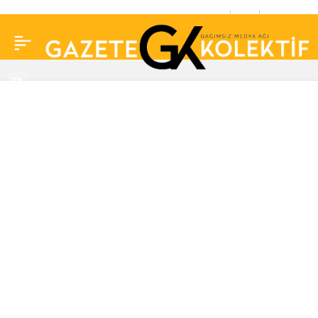
Hande Erçel’den kanser
0
Paylaş
tedavisi gören yeğeni
için duygusal paylaşım