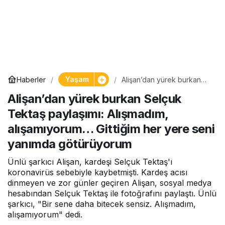
Yaşam
Haberler
Alişan’dan yürek burkan
Selçuk Tektaş paylaşımı:
Alişan’dan yürek burkan Selçuk
Alışmadım, alışamıyorum…
Gittiğim her yere seni
Tektaş paylaşımı: Alışmadım,
yanımda götürüyorum
alışamıyorum… Gittiğim her yere seni
yanımda götürüyorum
Ünlü şarkıcı Alişan, kardeşi Selçuk Tektaş'ı
koronavirüs sebebiyle kaybetmişti. Kardeş acısı
dinmeyen ve zor günler geçiren Alişan, sosyal medya
hesabından Selçuk Tektaş ile fotoğrafını paylaştı. Ünlü
şarkıcı, "Bir sene daha bitecek sensiz. Alışmadım,
alışamıyorum" dedi.