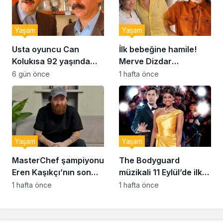
Yaşam
Yaşam
Usta oyuncu Can
İlk bebeğine hamile!
Kolukısa 92 yaşında
Merve Dizdar
hayatını kaybetti
sessizliğini bozdu: ‘İsim
6 gün önce
1 hafta önce
bulmak çok zor’
Yaşam
Yaşam
MasterChef şampiyonu
The Bodyguard
Eren Kaşıkçı’nın son
müzikali 11 Eylül’de ilk
anlarındaki kahreden
kez Türkiye’de
1 hafta önce
1 hafta önce
detay ortaya çıktı
sahnelenecek