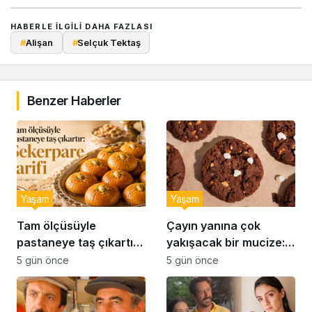
HABERLE ILGILI DAHA FAZLASI
#
Alişan
#
Selçuk Tektaş
Benzer Haberler
Yaşam
Yaşam
Tam ölçüsüyle
Çayın yanına çok
pastaneye taş çıkartır:
yakışacak bir mucize:
Şekerpare tarifi
Brownie tadında ıslak
5 gün önce
5 gün önce
kurabiye tarifi…