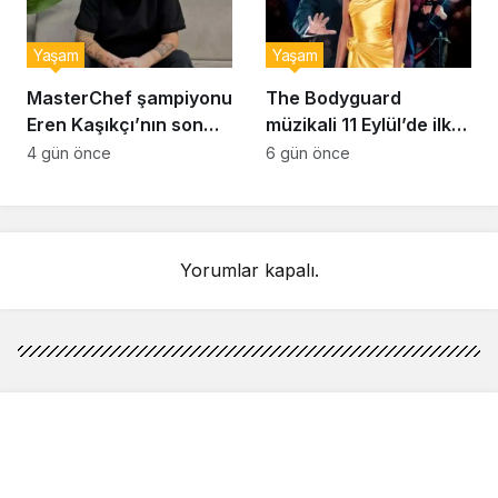
Yaşam
Yaşam
MasterChef şampiyonu
The Bodyguard
Eren Kaşıkçı’nın son
müzikali 11 Eylül’de ilk
anlarındaki kahreden
kez Türkiye’de
4 gün önce
6 gün önce
detay ortaya çıktı
sahnelenecek
Yorumlar kapalı.