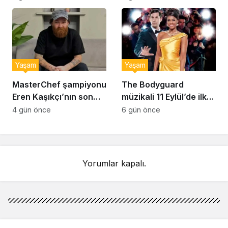
bulmak çok zor’
Yaşam
Yaşam
MasterChef şampiyonu
The Bodyguard
Eren Kaşıkçı’nın son
müzikali 11 Eylül’de ilk
anlarındaki kahreden
kez Türkiye’de
4 gün önce
6 gün önce
detay ortaya çıktı
sahnelenecek
Yorumlar kapalı.