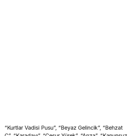
“Kurtlar Vadisi Pusu”, “Beyaz Gelincik”, “Behzat
Ç”, “Karadayı”, “Cesur Yürek”, “Arıza”, “Kanunsuz