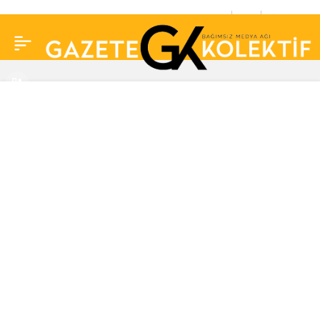
MasterChef All Star
0
Paylaş
başlıyor… MasterChef
Türkiye’nin yeni jürisi
belli oldu