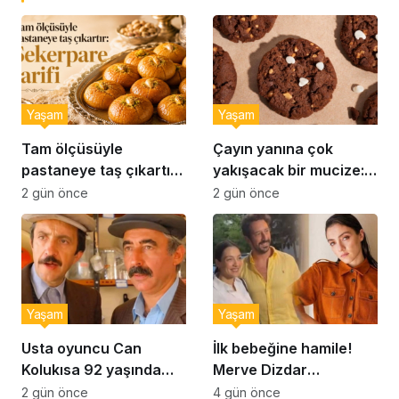
Yaşam
Yaşam
Tam ölçüsüyle
Çayın yanına çok
pastaneye taş çıkartır:
yakışacak bir mucize:
Şekerpare tarifi
Brownie tadında ıslak
2 gün önce
2 gün önce
kurabiye tarifi…
Yaşam
Yaşam
Usta oyuncu Can
İlk bebeğine hamile!
Kolukısa 92 yaşında
Merve Dizdar
hayatını kaybetti
sessizliğini bozdu: ‘İsim
2 gün önce
4 gün önce