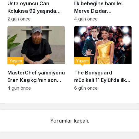
Usta oyuncu Can
İlk bebeğine hamile!
Kolukısa 92 yaşında
Merve Dizdar
hayatını kaybetti
sessizliğini bozdu: ‘İsim
2 gün önce
4 gün önce
bulmak çok zor’
Yaşam
Yaşam
MasterChef şampiyonu
The Bodyguard
Eren Kaşıkçı’nın son
müzikali 11 Eylül’de ilk
anlarındaki kahreden
kez Türkiye’de
4 gün önce
6 gün önce
detay ortaya çıktı
sahnelenecek
Yorumlar kapalı.