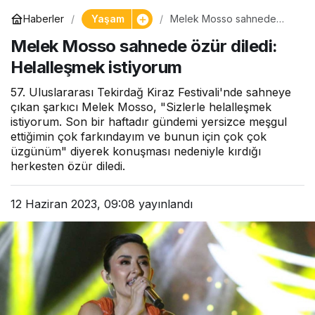
Yaşam
Haberler
Melek Mosso sahnede
özür diledi: Helalleşmek
Melek Mosso sahnede özür diledi:
istiyorum
Helalleşmek istiyorum
57. Uluslararası Tekirdağ Kiraz Festivali'nde sahneye
çıkan şarkıcı Melek Mosso, "Sizlerle helalleşmek
istiyorum. Son bir haftadır gündemi yersizce meşgul
ettiğimin çok farkındayım ve bunun için çok çok
üzgünüm" diyerek konuşması nedeniyle kırdığı
herkesten özür diledi.
12 Haziran 2023, 09:08
yayınlandı