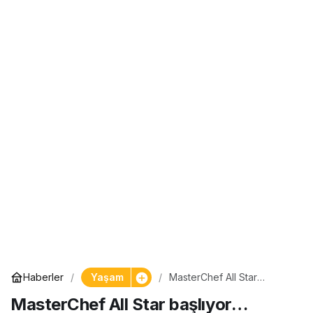
Yaşam
Haberler
MasterChef All Star
başlıyor… MasterChef
MasterChef All Star başlıyor…
Türkiye’nin yeni jürisi belli
oldu