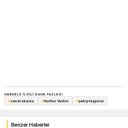
HABERLE ILGILI DAHA FAZLASI
#
cevat akarsu
#
Kurtlar Vadisi
#
şekip taşpınar
Benzer Haberler