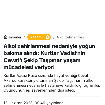
Yaşam
Haberler
Alkol zehirlenmesi
nedeniyle yoğun bakıma
Alkol zehirlenmesi nedeniyle yoğun
alındı: Kurtlar Vadisi’nin
Cevat’ı Şekip Taşpınar
bakıma alındı: Kurtlar Vadisi’nin
yaşam mücadelesi veriyor!
Cevat’ı Şekip Taşpınar yaşam
mücadelesi veriyor!
Kurtlar Vadisi Pusu dizisinde hayat verdiği Cevat
Akarsu karakteriyle tanınan Şekip Taşpınar’ın alkol
zehirlenmesi nedeniyle hastaneye kaldırıldığı öğrenildi.
Oyuncunun eşi sevenlerinden dua istedi.
12 Haziran 2023, 09:49
yayınlandı