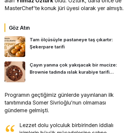
alan
Yılmaz Öztürk
oldu. Öztürk, daha önce de
MasterChef’te konuk jüri üyesi olarak yer almıştı.
Göz Atın
Tam ölçüsüyle pastaneye taş çıkartır:
Şekerpare tarifi
Çayın yanına çok yakışacak bir mucize:
Brownie tadında ıslak kurabiye tarifi…
Programın geçtiğimiz günlerde yayınlanan ilk
tanıtımında Somer Sivrioğlu’nun olmaması
gündeme gelmişti.
Lezzet dolu yolculuk birbirinden iddialı
isimlerin büyük mücadelesine sahne