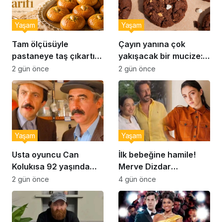
Yaşam
Yaşam
Tam ölçüsüyle
Çayın yanına çok
pastaneye taş çıkartır:
yakışacak bir mucize:
Şekerpare tarifi
Brownie tadında ıslak
2 gün önce
2 gün önce
kurabiye tarifi…
Yaşam
Yaşam
Usta oyuncu Can
İlk bebeğine hamile!
Kolukısa 92 yaşında
Merve Dizdar
hayatını kaybetti
sessizliğini bozdu: ‘İsim
2 gün önce
4 gün önce
bulmak çok zor’