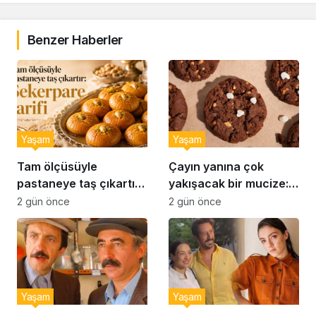
Benzer Haberler
Yaşam
Yaşam
Tam ölçüsüyle
Çayın yanına çok
pastaneye taş çıkartır:
yakışacak bir mucize:
Şekerpare tarifi
Brownie tadında ıslak
2 gün önce
2 gün önce
kurabiye tarifi…
Yaşam
Yaşam