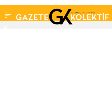
Kibariye, 13
0
Paylaş
yaşındayken yaşadığı
istismarı anlattı:
‘Cacığıma ilaç atmışlar’