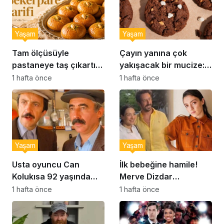
Yaşam
Yaşam
Tam ölçüsüyle
Çayın yanına çok
pastaneye taş çıkartır:
yakışacak bir mucize:
Şekerpare tarifi
Brownie tadında ıslak
1 hafta önce
1 hafta önce
kurabiye tarifi…
Yaşam
Yaşam
Usta oyuncu Can
İlk bebeğine hamile!
Kolukısa 92 yaşında
Merve Dizdar
hayatını kaybetti
sessizliğini bozdu: ‘İsim
1 hafta önce
1 hafta önce
bulmak çok zor’