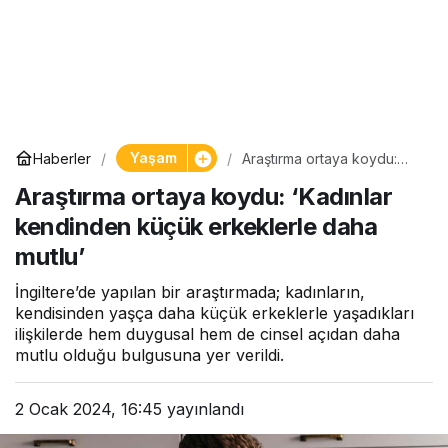
Yaşam
Haberler
Araştırma ortaya koydu:
‘Kadınlar kendinden küçük
Araştırma ortaya koydu: ‘Kadınlar
erkeklerle daha mutlu’
kendinden küçük erkeklerle daha
mutlu’
İngiltere’de yapılan bir araştırmada; kadınların,
kendisinden yaşça daha küçük erkeklerle yaşadıkları
ilişkilerde hem duygusal hem de cinsel açıdan daha
mutlu olduğu bulgusuna yer verildi.
2 Ocak 2024, 16:45
yayınlandı