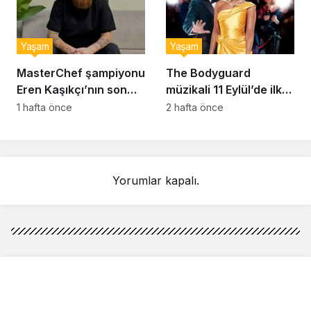
Yaşam
Yaşam
MasterChef şampiyonu
The Bodyguard
Eren Kaşıkçı’nın son
müzikali 11 Eylül’de ilk
anlarındaki kahreden
kez Türkiye’de
1 hafta önce
2 hafta önce
detay ortaya çıktı
sahnelenecek
Yorumlar kapalı.