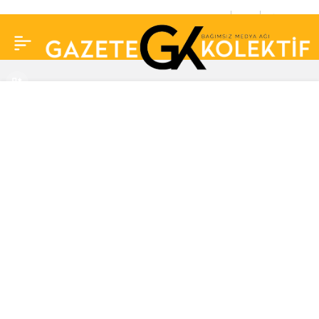
Metin Akpınar’ın kızı
0
Paylaş
Duygu Nebioğlu Müge
Anlı’da annesini arıyor!
Meğer İbrahim
Tatlıses’in filminde
oynamış…