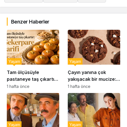
Benzer Haberler
Yaşam
Yaşam
Tam ölçüsüyle
Çayın yanına çok
pastaneye taş çıkartır:
yakışacak bir mucize:
Şekerpare tarifi
Brownie tadında ıslak
1 hafta önce
1 hafta önce
kurabiye tarifi…
Yaşam
Yaşam