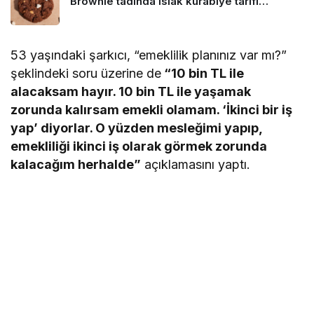
Brownie tadında ıslak kurabiye tarifi…
53 yaşındaki şarkıcı, “emeklilik planınız var mı?”
şeklindeki soru üzerine de
“10 bin TL ile
alacaksam hayır. 10 bin TL ile yaşamak
zorunda kalırsam emekli olamam. ‘İkinci bir iş
yap’ diyorlar. O yüzden mesleğimi yapıp,
emekliliği ikinci iş olarak görmek zorunda
kalacağım herhalde”
açıklamasını yaptı.