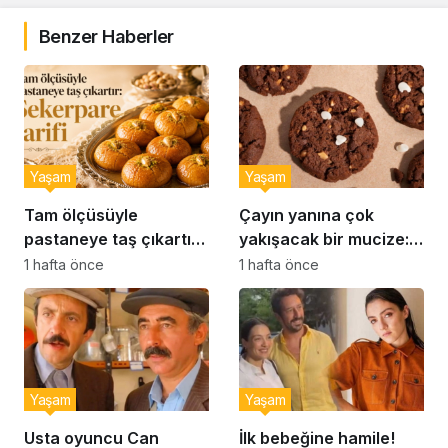
Benzer Haberler
Yaşam
Yaşam
Tam ölçüsüyle
Çayın yanına çok
pastaneye taş çıkartır:
yakışacak bir mucize:
Şekerpare tarifi
Brownie tadında ıslak
1 hafta önce
1 hafta önce
kurabiye tarifi…
Yaşam
Yaşam
Usta oyuncu Can
İlk bebeğine hamile!