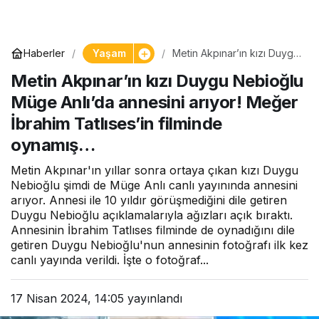
Yaşam
Haberler
Metin Akpınar’ın kızı Duygu
Nebioğlu Müge Anlı’da
Metin Akpınar’ın kızı Duygu Nebioğlu
annesini arıyor! Meğer
İbrahim Tatlıses’in filminde
Müge Anlı’da annesini arıyor! Meğer
oynamış…
İbrahim Tatlıses’in filminde
oynamış…
Metin Akpınar'ın yıllar sonra ortaya çıkan kızı Duygu
Nebioğlu şimdi de Müge Anlı canlı yayınında annesini
arıyor. Annesi ile 10 yıldır görüşmediğini dile getiren
Duygu Nebioğlu açıklamalarıyla ağızları açık bıraktı.
Annesinin İbrahim Tatlıses filminde de oynadığını dile
getiren Duygu Nebioğlu'nun annesinin fotoğrafı ilk kez
canlı yayında verildi. İşte o fotoğraf...
17 Nisan 2024, 14:05
yayınlandı