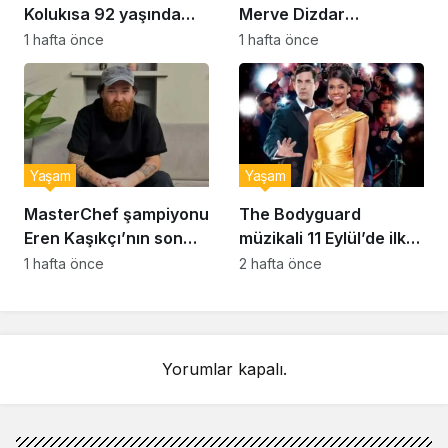
Kolukısa 92 yaşında
Merve Dizdar
hayatını kaybetti
sessizliğini bozdu: ‘İsim
1 hafta önce
1 hafta önce
bulmak çok zor’
Yaşam
Yaşam
MasterChef şampiyonu
The Bodyguard
Eren Kaşıkçı’nın son
müzikali 11 Eylül’de ilk
anlarındaki kahreden
kez Türkiye’de
1 hafta önce
2 hafta önce
detay ortaya çıktı
sahnelenecek
Yorumlar kapalı.