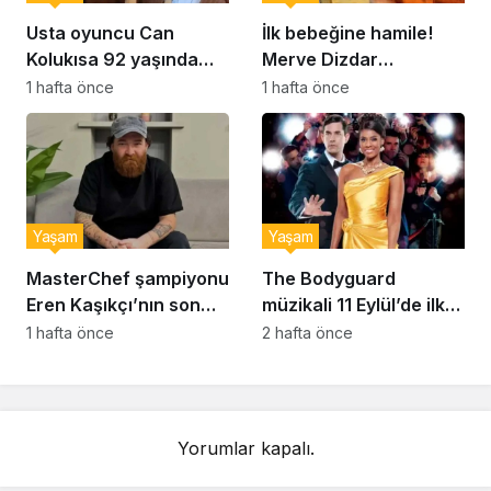
Usta oyuncu Can
İlk bebeğine hamile!
Kolukısa 92 yaşında
Merve Dizdar
hayatını kaybetti
sessizliğini bozdu: ‘İsim
1 hafta önce
1 hafta önce
bulmak çok zor’
Yaşam
Yaşam
MasterChef şampiyonu
The Bodyguard
Eren Kaşıkçı’nın son
müzikali 11 Eylül’de ilk
anlarındaki kahreden
kez Türkiye’de
1 hafta önce
2 hafta önce
detay ortaya çıktı
sahnelenecek
Yorumlar kapalı.