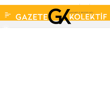
Kanser tedavisi
0
Paylaş
görüyordu… Burhan
Şeşen, amcası İlhan
Şeşen’in sağlık
durumunu açıkladı