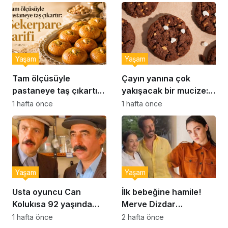
Yaşam
Yaşam
Tam ölçüsüyle
Çayın yanına çok
pastaneye taş çıkartır:
yakışacak bir mucize:
Şekerpare tarifi
Brownie tadında ıslak
1 hafta önce
1 hafta önce
kurabiye tarifi…
Yaşam
Yaşam
Usta oyuncu Can
İlk bebeğine hamile!
Kolukısa 92 yaşında
Merve Dizdar
hayatını kaybetti
sessizliğini bozdu: ‘İsim
1 hafta önce
2 hafta önce