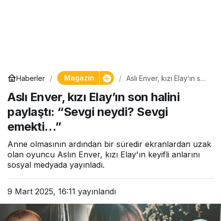
Magazin
Haberler
Aslı Enver, kızı Elay’ın son
halini paylaştı: “Sevgi
Aslı Enver, kızı Elay’ın son halini
neydi? Sevgi emekti…”
paylaştı: “Sevgi neydi? Sevgi
emekti…”
Anne olmasının ardından bir süredir ekranlardan uzak
olan oyuncu Aslın Enver, kızı Elay'ın keyifli anlarını
sosyal medyada yayınladı.
9 Mart 2025, 16:11
yayınlandı