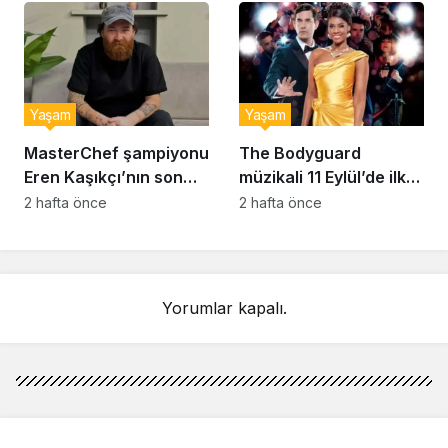
bulmak çok zor’
Yaşam
Yaşam
MasterChef şampiyonu
The Bodyguard
Eren Kaşıkçı’nın son
müzikali 11 Eylül’de ilk
anlarındaki kahreden
kez Türkiye’de
2 hafta önce
2 hafta önce
detay ortaya çıktı
sahnelenecek
Yorumlar kapalı.