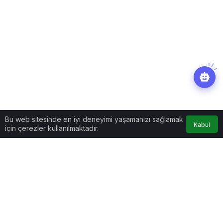
Bu web sitesinde en iyi deneyimi yaşamanızı sağlamak
Kabul
için çerezler kullanılmaktadır.
Yaşam
Haberler
Ünlü şarkıcı Ömür Gedik
anneanne oldu