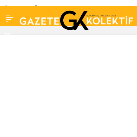
Ünlü şarkıcı Ömür Gedik
0
Paylaş
anneanne oldu