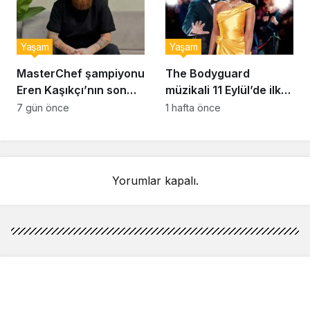
Yaşam
Yaşam
MasterChef şampiyonu
The Bodyguard
Eren Kaşıkçı’nın son
müzikali 11 Eylül’de ilk
anlarındaki kahreden
kez Türkiye’de
7 gün önce
1 hafta önce
detay ortaya çıktı
sahnelenecek
Yorumlar kapalı.