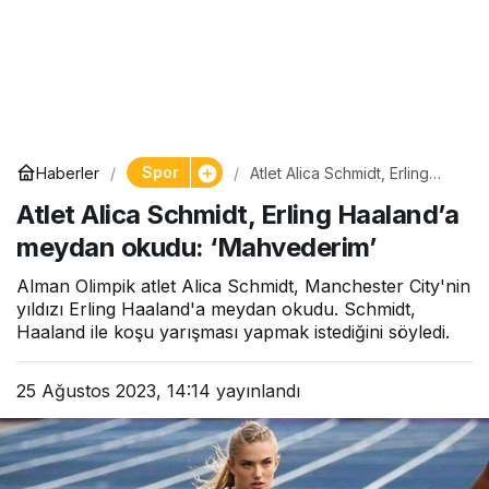
Spor
Haberler
Atlet Alica Schmidt, Erling
Haaland’a meydan okudu:
Atlet Alica Schmidt, Erling Haaland’a
‘Mahvederim’
meydan okudu: ‘Mahvederim’
Alman Olimpik atlet Alica Schmidt, Manchester City'nin
yıldızı Erling Haaland'a meydan okudu. Schmidt,
Haaland ile koşu yarışması yapmak istediğini söyledi.
25 Ağustos 2023, 14:14
yayınlandı