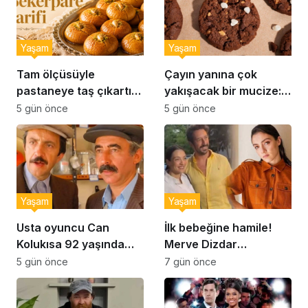
Yaşam
Yaşam
Tam ölçüsüyle
Çayın yanına çok
pastaneye taş çıkartır:
yakışacak bir mucize:
Şekerpare tarifi
Brownie tadında ıslak
5 gün önce
5 gün önce
kurabiye tarifi…
Yaşam
Yaşam
Usta oyuncu Can
İlk bebeğine hamile!
Kolukısa 92 yaşında
Merve Dizdar
hayatını kaybetti
sessizliğini bozdu: ‘İsim
5 gün önce
7 gün önce
bulmak çok zor’