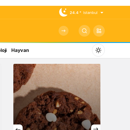
24.4 °
Istanbul
oji
Hayvan
Mod
değiştir
Gündüz Modu
Gündüz modunu seçin.
Gece Modu
Gece modunu seçin.