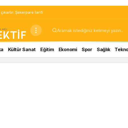
ıkartır: Şekerpare tarifi
ka
Kültür Sanat
Eğitim
Ekonomi
Spor
Sağlık
Teknol