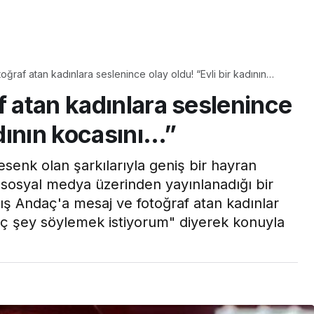
Yaşam
Çayın yanına çok
oğraf atan kadınlara seslenince olay oldu! “Evli bir kadının
üyle
yakışacak bir mucize:
f atan kadınlara seslenince
aş çıkartır:
Brownie tadında ıslak
arifi
kurabiye tarifi…
adının kocasını…”
elesenk olan şarkılarıyla geniş bir hayran
a sosyal medya üzerinden yayınlanadığı bir
ış Andaç'a mesaj ve fotoğraf atan kadınlar
kaç şey söylemek istiyorum" diyerek konuyla