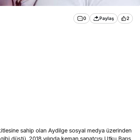
0
Paylaş
2
kitlesine sahip olan Aydilge sosyal medya üzerinden
gibi düştü. 2018 yılında keman sanatçısı Utku Barış