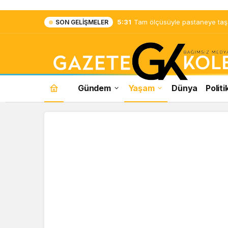
5:31
Tam ölçüsüyle pastaneye taş ç
SON GELIŞMELER
Gündem
Yaşam
Dünya
Politi