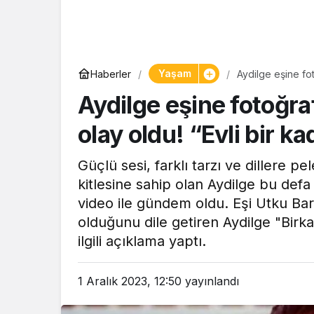
Yaşam
Yaşam
Haberler
Aydilge eşine fot
Tam ölçüs
kocasını…”
Aydilge eşine fotoğra
pastaneye t
Şekerpare t
olay oldu! “Evli bir k
Güçlü sesi, farklı tarzı ve dillere p
kitlesine sahip olan Aydilge bu def
video ile gündem oldu. Eşi Utku Bar
olduğunu dile getiren Aydilge "Bir
ilgili açıklama yaptı.
1 Aralık 2023, 12:50
yayınlandı