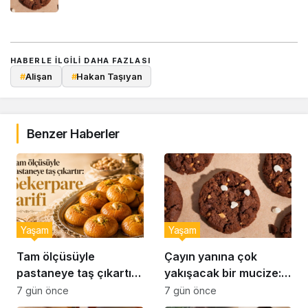
HABERLE ILGILI DAHA FAZLASI
#
Alişan
#
Hakan Taşıyan
Benzer Haberler
Yaşam
Yaşam
Tam ölçüsüyle
Çayın yanına çok
pastaneye taş çıkartır:
yakışacak bir mucize:
Şekerpare tarifi
Brownie tadında ıslak
7 gün önce
7 gün önce
kurabiye tarifi…