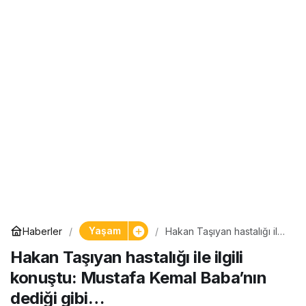
Yaşam
Haberler
Hakan Taşıyan hastalığı ile
ilgili konuştu: Mustafa
Hakan Taşıyan hastalığı ile ilgili
Kemal Baba’nın dediği
gibi…
konuştu: Mustafa Kemal Baba’nın
dediği gibi…