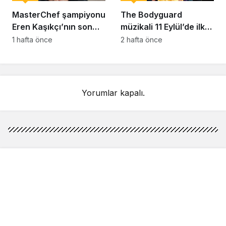
MasterChef şampiyonu
The Bodyguard
Eren Kaşıkçı’nın son
müzikali 11 Eylül’de ilk
anlarındaki kahreden
kez Türkiye’de
1 hafta önce
2 hafta önce
detay ortaya çıktı
sahnelenecek
Yorumlar kapalı.