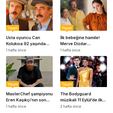
Yaşam
Yaşam
Usta oyuncu Can
İlk bebeğine hamile!
Kolukısa 92 yaşında
Merve Dizdar
hayatını kaybetti
sessizliğini bozdu: ‘İsim
1 hafta önce
1 hafta önce
bulmak çok zor’
Yaşam
Yaşam
MasterChef şampiyonu
The Bodyguard
Eren Kaşıkçı’nın son
müzikali 11 Eylül’de ilk
anlarındaki kahreden
kez Türkiye’de
1 hafta önce
2 hafta önce
detay ortaya çıktı
sahnelenecek