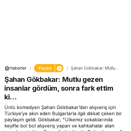
Yaşam
Haberler
Şahan Gökbakar: Mutlu
gezen insanlar gördüm,
Şahan Gökbakar: Mutlu gezen
sonra fark ettim ki…
insanlar gördüm, sonra fark ettim
ki…
Ünlü komedyen Şahan Gökbakar’dan alışveriş için
Türkiye’ye akın eden Bulgarlarla ilgili dikkat çeken bir
paylaşım geldi. Gökbakar, "Ülkemiz sokaklarında
keyifle bol bol alışveriş yapan ve kahkahalar atan