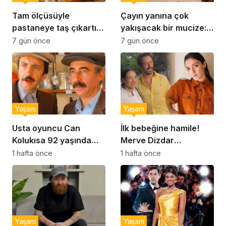
Tam ölçüsüyle
Çayın yanına çok
pastaneye taş çıkartır:
yakışacak bir mucize:
Şekerpare tarifi
Brownie tadında ıslak
7 gün önce
7 gün önce
kurabiye tarifi…
Yaşam
Yaşam
Usta oyuncu Can
İlk bebeğine hamile!
Kolukısa 92 yaşında
Merve Dizdar
hayatını kaybetti
sessizliğini bozdu: ‘İsim
1 hafta önce
1 hafta önce
bulmak çok zor’
Yaşam
Yaşam