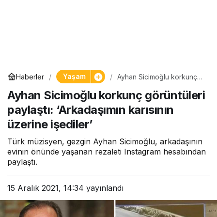
Yaşam
Haberler
Ayhan Sicimoğlu korkunç
görüntüleri paylaştı:
Ayhan Sicimoğlu korkunç görüntüleri
‘Arkadaşımın karısının
üzerine işediler’
paylaştı: ‘Arkadaşımın karısının
üzerine işediler’
Türk müzisyen, gezgin Ayhan Sicimoğlu, arkadaşının
evinin önünde yaşanan rezaleti Instagram hesabından
paylaştı.
15 Aralık 2021, 14:34
yayınlandı