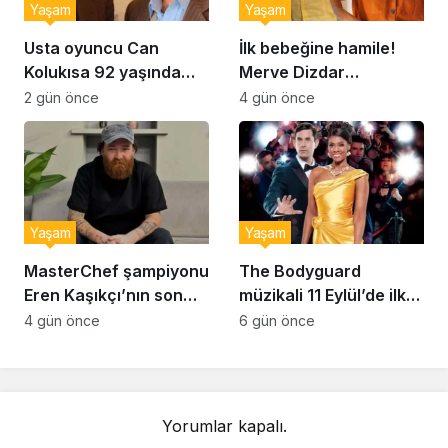
Yaşam
Yaşam
Usta oyuncu Can
İlk bebeğine hamile!
Kolukısa 92 yaşında
Merve Dizdar
hayatını kaybetti
sessizliğini bozdu: ‘İsim
2 gün önce
4 gün önce
bulmak çok zor’
Yaşam
Yaşam
MasterChef şampiyonu
The Bodyguard
Eren Kaşıkçı’nın son
müzikali 11 Eylül’de ilk
anlarındaki kahreden
kez Türkiye’de
4 gün önce
6 gün önce
detay ortaya çıktı
sahnelenecek
Yorumlar kapalı.