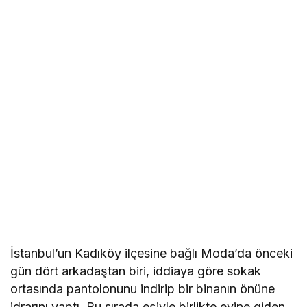
İstanbul’un Kadıköy ilçesine bağlı Moda’da önceki
gün dört arkadaştan biri, iddiaya göre sokak
ortasında pantolonunu indirip bir binanın önüne
idrarını yaptı. Bu sırada eşiyle birlikte evine giden