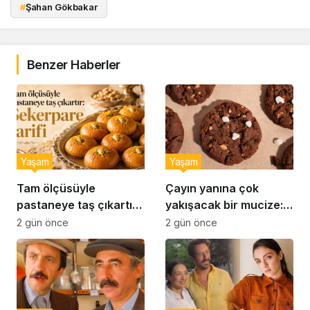
#
Şahan Gökbakar
Benzer Haberler
Yaşam
Yaşam
Tam ölçüsüyle
Çayın yanına çok
pastaneye taş çıkartır:
yakışacak bir mucize:
Şekerpare tarifi
Brownie tadında ıslak
2 gün önce
2 gün önce
kurabiye tarifi…