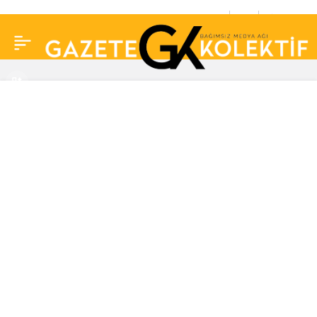
Şahan Gökbakar: Mutlu
0
Paylaş
gezen insanlar gördüm,
sonra fark ettim ki…