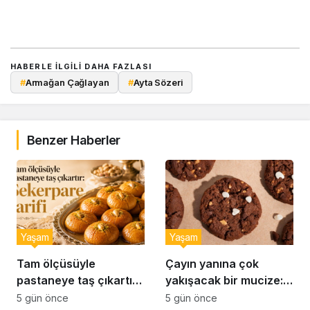
HABERLE ILGILI DAHA FAZLASI
#
Armağan Çağlayan
#
Ayta Sözeri
Benzer Haberler
Yaşam
Yaşam
Tam ölçüsüyle
Çayın yanına çok
pastaneye taş çıkartır:
yakışacak bir mucize:
Şekerpare tarifi
Brownie tadında ıslak
5 gün önce
5 gün önce