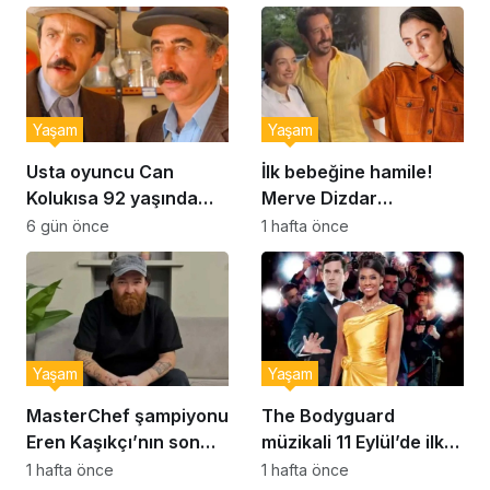
kurabiye tarifi…
Yaşam
Yaşam
Usta oyuncu Can
İlk bebeğine hamile!
Kolukısa 92 yaşında
Merve Dizdar
hayatını kaybetti
sessizliğini bozdu: ‘İsim
6 gün önce
1 hafta önce
bulmak çok zor’
Yaşam
Yaşam
MasterChef şampiyonu
The Bodyguard
Eren Kaşıkçı’nın son
müzikali 11 Eylül’de ilk
anlarındaki kahreden
kez Türkiye’de
1 hafta önce
1 hafta önce