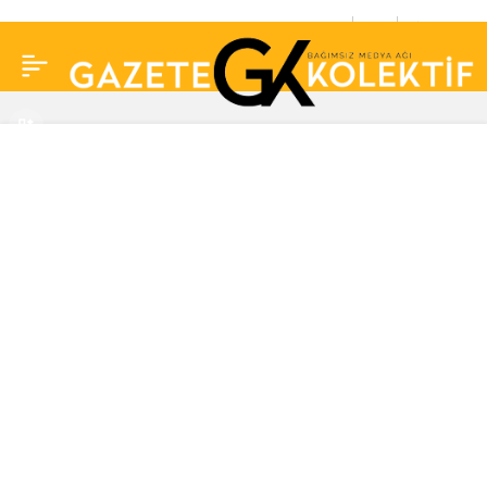
Yaptığı yardımı paylaşan
0
Paylaş
Murat Övüç’e tepki
yağdı! “Al markete git,
500 TL”