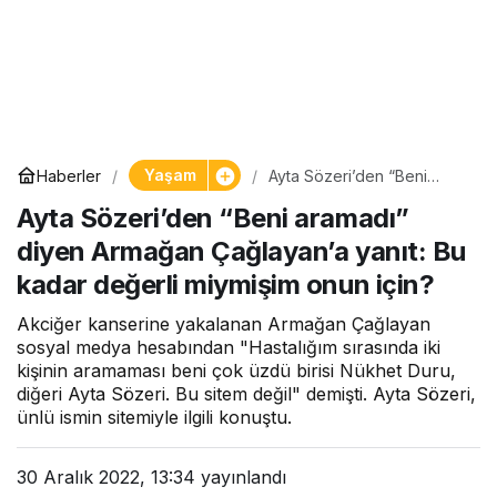
Yaşam
Haberler
Ayta Sözeri’den “Beni
aramadı” diyen Armağan
Ayta Sözeri’den “Beni aramadı”
Çağlayan’a yanıt: Bu kadar
değerli miymişim onun için?
diyen Armağan Çağlayan’a yanıt: Bu
kadar değerli miymişim onun için?
Akciğer kanserine yakalanan Armağan Çağlayan
sosyal medya hesabından "Hastalığım sırasında iki
kişinin aramaması beni çok üzdü birisi Nükhet Duru,
diğeri Ayta Sözeri. Bu sitem değil" demişti. Ayta Sözeri,
ünlü ismin sitemiyle ilgili konuştu.
30 Aralık 2022, 13:34
yayınlandı