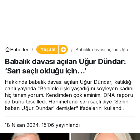
Yaşam
Haberler
Babalık davası açılan Uğur
Dündar: ‘Sarı saçlı olduğu
Babalık davası açılan Uğur Dündar:
için…’
‘Sarı saçlı olduğu için…’
Hakkında babalık davası açılan Uğur Dündar, katıldığı
canlı yayında "Benimle ilişki yaşadığını söyleyen kadını
hiç tanımıyorum. Kendimden çok eminim, DNA raporu
da bunu tescilledi. Hanımefendi sarı saçlı diye 'Senin
baban Uğur Dündar' demişler" ifadelerini kullandı.
18 Nisan 2024, 15:06
yayınlandı