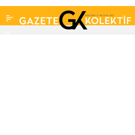
Serdar Ortaç sahnede
0
Paylaş
ayakta durmakta
zorlandı! Dansçılardan
yardım alarak…