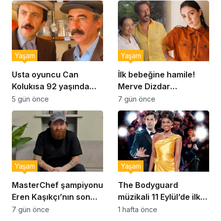
Yaşam
Yaşam
Usta oyuncu Can
İlk bebeğine hamile!
Kolukısa 92 yaşında
Merve Dizdar
hayatını kaybetti
sessizliğini bozdu: ‘İsim
5 gün önce
7 gün önce
bulmak çok zor’
Yaşam
Yaşam
MasterChef şampiyonu
The Bodyguard
Eren Kaşıkçı’nın son
müzikali 11 Eylül’de ilk
anlarındaki kahreden
kez Türkiye’de
7 gün önce
1 hafta önce
detay ortaya çıktı
sahnelenecek