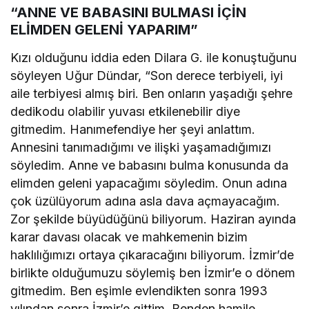
“ANNE VE BABASINI BULMASI İÇİN
ELİMDEN GELENİ YAPARIM”
Kızı olduğunu iddia eden Dilara G. ile konuştuğunu
söyleyen Uğur Dündar, “Son derece terbiyeli, iyi
aile terbiyesi almış biri. Ben onların yaşadığı şehre
dedikodu olabilir yuvası etkilenebilir diye
gitmedim. Hanımefendiye her şeyi anlattım.
Annesini tanımadığımı ve ilişki yaşamadığımızı
söyledim. Anne ve babasını bulma konusunda da
elimden geleni yapacağımı söyledim. Onun adına
çok üzülüyorum adına asla dava açmayacağım.
Zor şekilde büyüdüğünü biliyorum. Haziran ayında
karar davası olacak ve mahkemenin bizim
haklılığımızı ortaya çıkaracağını biliyorum. İzmir’de
birlikte olduğumuzu söylemiş ben İzmir’e o dönem
gitmedim. Ben eşimle evlendikten sonra 1993
yılından sonra İzmir’e gittim. Benden hamile