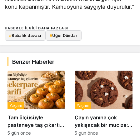
konu kapanmıştır. Kamuoyuna saygıyla duyurulur.”
HABERLE ILGILI DAHA FAZLASI
#
Babalık davası
#
Uğur Dündar
Benzer Haberler
Yaşam
Yaşam
Tam ölçüsüyle
Çayın yanına çok
pastaneye taş çıkartır:
yakışacak bir mucize:
Şekerpare tarifi
Brownie tadında ıslak
5 gün önce
5 gün önce
kurabiye tarifi…