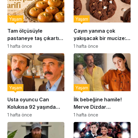
Yaşam
Yaşam
Tam ölçüsüyle
Çayın yanına çok
pastaneye taş çıkartır:
yakışacak bir mucize:
Şekerpare tarifi
Brownie tadında ıslak
1 hafta önce
1 hafta önce
kurabiye tarifi…
Yaşam
Yaşam
Usta oyuncu Can
İlk bebeğine hamile!
Kolukısa 92 yaşında
Merve Dizdar
hayatını kaybetti
sessizliğini bozdu: ‘İsim
1 hafta önce
1 hafta önce
bulmak çok zor’