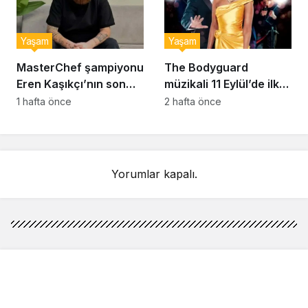
Yaşam
Yaşam
MasterChef şampiyonu
The Bodyguard
Eren Kaşıkçı’nın son
müzikali 11 Eylül’de ilk
anlarındaki kahreden
kez Türkiye’de
1 hafta önce
2 hafta önce
detay ortaya çıktı
sahnelenecek
Yorumlar kapalı.