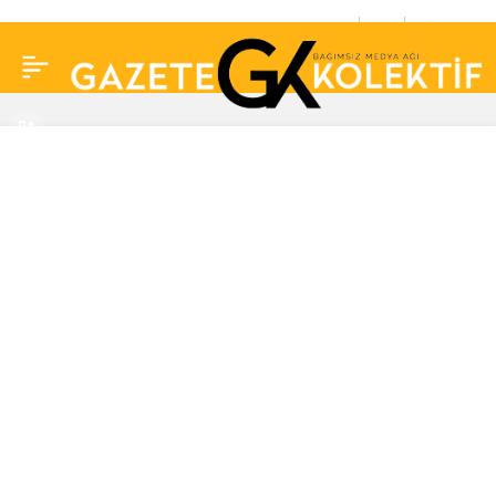
Selen Görgüzel yaşadığı
0
Paylaş
tacizi anlattı: O isim
iddiaların odağında!