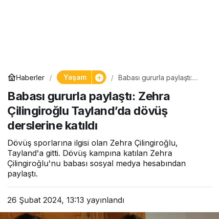
Yaşam
Haberler
Babası gururla paylaştı:
Zehra Çilingiroğlu
Babası gururla paylaştı: Zehra
Tayland’da dövüş
derslerine katıldı
Çilingiroğlu Tayland’da dövüş
derslerine katıldı
Dövüş sporlarına ilgisi olan Zehra Çilingiroğlu,
Tayland'a gitti. Dövüş kampına katılan Zehra
Çilingiroğlu'nu babası sosyal medya hesabından
paylaştı.
26 Şubat 2024, 13:13
yayınlandı