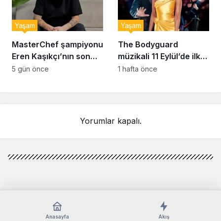
Yaşam
Yaşam
MasterChef şampiyonu
The Bodyguard
Eren Kaşıkçı’nın son
müzikali 11 Eylül’de ilk
anlarındaki kahreden
kez Türkiye’de
5 gün önce
1 hafta önce
detay ortaya çıktı
sahnelenecek
Yorumlar kapalı.
Anasayfa
Akış