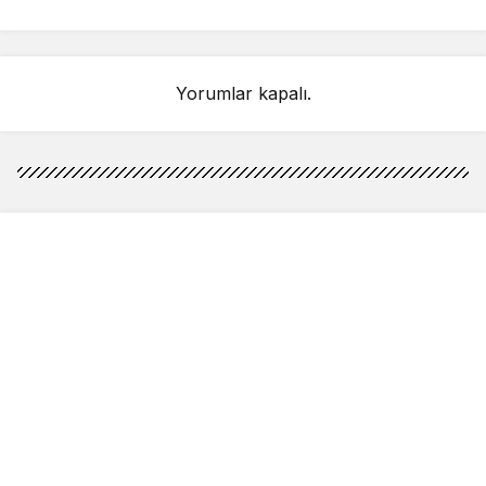
detay ortaya çıktı
sahnelenecek
Yorumlar kapalı.