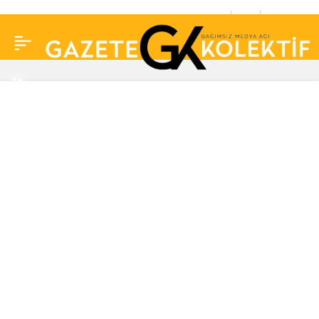
Gülşen’den tahliye
0
Paylaş
sonrası ilk paylaşım:
Yeniden güneş gibi
doğmaya hazır mıyız?