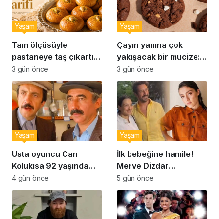
Yaşam
Yaşam
Tam ölçüsüyle
Çayın yanına çok
pastaneye taş çıkartır:
yakışacak bir mucize:
Şekerpare tarifi
Brownie tadında ıslak
3 gün önce
3 gün önce
kurabiye tarifi…
Yaşam
Yaşam
Usta oyuncu Can
İlk bebeğine hamile!
Kolukısa 92 yaşında
Merve Dizdar
hayatını kaybetti
sessizliğini bozdu: ‘İsim
4 gün önce
5 gün önce
bulmak çok zor’