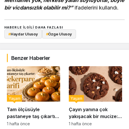
Merhamet yok, herkese yalan söylüyorlar, böyle
bir vicdansızlık olabilir mi?”
ifadelerini kullandı.
HABERLE ILGILI DAHA FAZLASI
#
Haydar Ulusoy
#
Özge Ulusoy
Benzer Haberler
Yaşam
Yaşam
Tam ölçüsüyle
Çayın yanına çok
pastaneye taş çıkartır:
yakışacak bir mucize:
Şekerpare tarifi
Brownie tadında ıslak
1 hafta önce
1 hafta önce