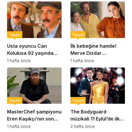
kurabiye tarifi…
Yaşam
Yaşam
Usta oyuncu Can
İlk bebeğine hamile!
Kolukısa 92 yaşında
Merve Dizdar
hayatını kaybetti
sessizliğini bozdu: ‘İsim
1 hafta önce
1 hafta önce
bulmak çok zor’
Yaşam
Yaşam
MasterChef şampiyonu
The Bodyguard
Eren Kaşıkçı’nın son
müzikali 11 Eylül’de ilk
anlarındaki kahreden
kez Türkiye’de
1 hafta önce
2 hafta önce