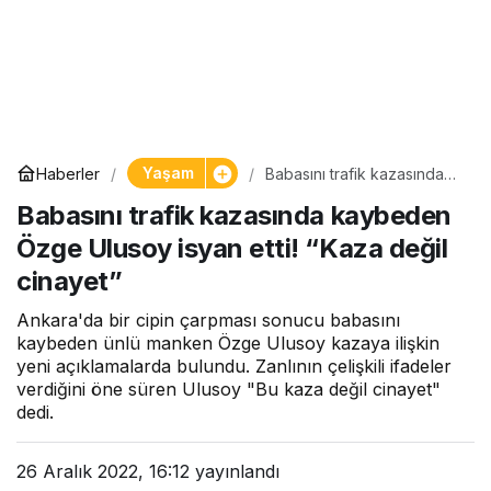
Yaşam
Haberler
Babasını trafik kazasında
kaybeden Özge Ulusoy
Babasını trafik kazasında kaybeden
isyan etti! “Kaza değil
cinayet”
Özge Ulusoy isyan etti! “Kaza değil
cinayet”
Ankara'da bir cipin çarpması sonucu babasını
kaybeden ünlü manken Özge Ulusoy kazaya ilişkin
yeni açıklamalarda bulundu. Zanlının çelişkili ifadeler
verdiğini öne süren Ulusoy "Bu kaza değil cinayet"
dedi.
26 Aralık 2022, 16:12
yayınlandı