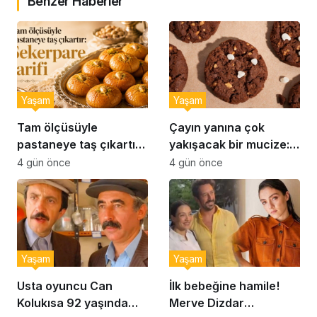
Benzer Haberler
Yaşam
Yaşam
Tam ölçüsüyle
Çayın yanına çok
pastaneye taş çıkartır:
yakışacak bir mucize:
Şekerpare tarifi
Brownie tadında ıslak
4 gün önce
4 gün önce
kurabiye tarifi…
Yaşam
Yaşam
Usta oyuncu Can
İlk bebeğine hamile!
Kolukısa 92 yaşında
Merve Dizdar