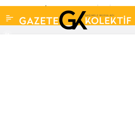
Didem Kınalı’dan İbrahim
0
Paylaş
Tatlıses ve Mehmet Ali
Erbil’e tepki! “Torunları
yaşındaki kızlara…”