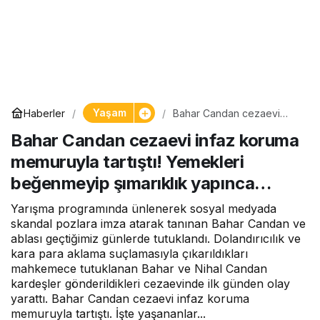
Yaşam
Haberler
Bahar Candan cezaevi
infaz koruma memuruyla
Bahar Candan cezaevi infaz koruma
tartıştı! Yemekleri
beğenmeyip şımarıklık
memuruyla tartıştı! Yemekleri
yapınca…
beğenmeyip şımarıklık yapınca…
Yarışma programında ünlenerek sosyal medyada
skandal pozlara imza atarak tanınan Bahar Candan ve
ablası geçtiğimiz günlerde tutuklandı. Dolandırıcılık ve
kara para aklama suçlamasıyla çıkarıldıkları
mahkemece tutuklanan Bahar ve Nihal Candan
kardeşler gönderildikleri cezaevinde ilk günden olay
yarattı. Bahar Candan cezaevi infaz koruma
memuruyla tartıştı. İşte yaşananlar...