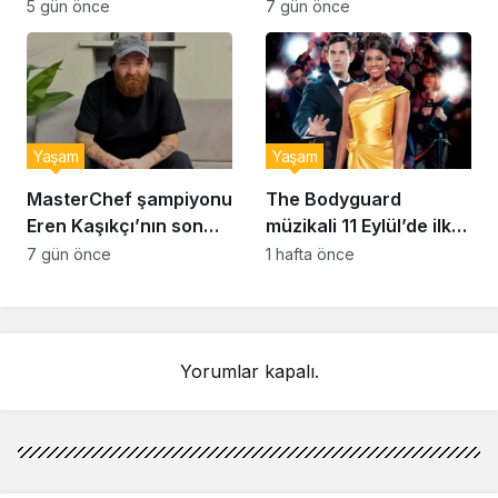
hayatını kaybetti
sessizliğini bozdu: ‘İsim
5 gün önce
7 gün önce
bulmak çok zor’
Yaşam
Yaşam
MasterChef şampiyonu
The Bodyguard
Eren Kaşıkçı’nın son
müzikali 11 Eylül’de ilk
anlarındaki kahreden
kez Türkiye’de
7 gün önce
1 hafta önce
detay ortaya çıktı
sahnelenecek
Yorumlar kapalı.