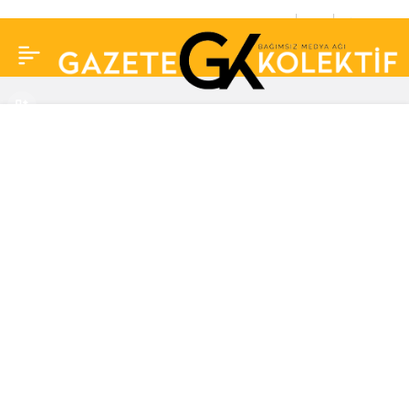
Sedat Peker’in avukatı:
0
Paylaş
Müvekkilimden 5 gündür
haber alamıyorum