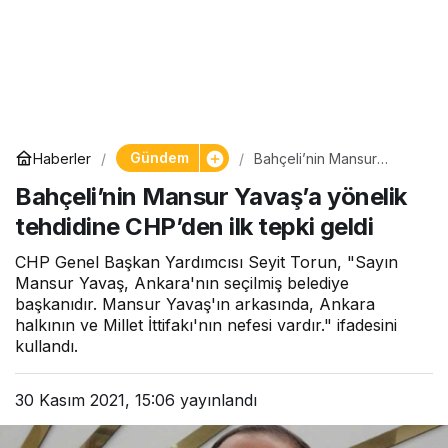
Gündem
Haberler
Bahçeli’nin Mansur
Yavaş’a yönelik tehdidine
Bahçeli’nin Mansur Yavaş’a yönelik
CHP’den ilk tepki geldi
tehdidine CHP’den ilk tepki geldi
CHP Genel Başkan Yardımcısı Seyit Torun, "Sayın
Mansur Yavaş, Ankara'nın seçilmiş belediye
başkanıdır. Mansur Yavaş'ın arkasında, Ankara
halkının ve Millet İttifakı'nın nefesi vardır." ifadesini
kullandı.
30 Kasım 2021, 15:06
yayınlandı