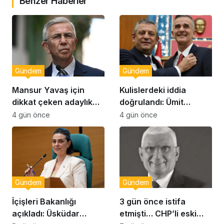
Benzer Haberler
Gündem
Gündem
Mansur Yavaş için
Kulislerdeki iddia
dikkat çeken adaylık
doğrulandı: Ümit
çıkışı
Dikbayır AKP’ye mi
4 gün önce
4 gün önce
geçiyor!
Gündem
Gündem
İçişleri Bakanlığı
3 gün önce istifa
açıkladı: Üsküdar
etmişti… CHP’li eski