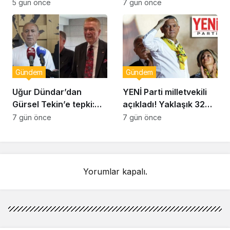
Belediye Başkanı
vekil Orhan Ziya Diren
5 gün önce
7 gün önce
Sinem Dedetaş
hayatını kaybetti!
görevden uzaklaştırıldı
Gündem
Gündem
Uğur Dündar’dan
YENİ Parti milletvekili
Gürsel Tekin’e tepki:
açıkladı! Yaklaşık 32
Hakkında suç
bin yurttaş bağış yaptı:
7 gün önce
7 gün önce
duyurusunda
Ne kadar toplandı?
bulunacağım
Yorumlar kapalı.