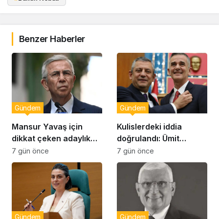
Benzer Haberler
Gündem
Gündem
Mansur Yavaş için
Kulislerdeki iddia
dikkat çeken adaylık
doğrulandı: Ümit
çıkışı
Dikbayır AKP’ye mi
7 gün önce
7 gün önce
geçiyor!
Gündem
Gündem