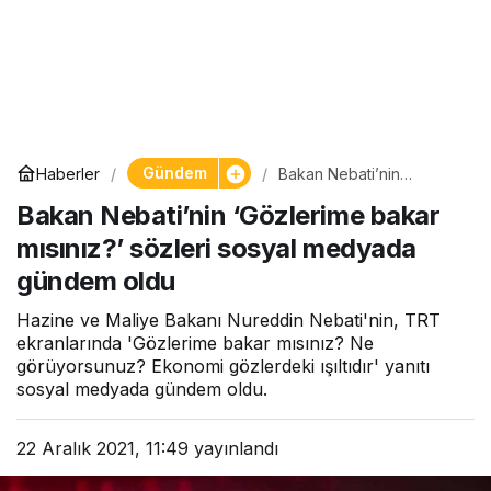
Gündem
Haberler
Bakan Nebati’nin
‘Gözlerime bakar
Bakan Nebati’nin ‘Gözlerime bakar
mısınız?’ sözleri sosyal
medyada gündem oldu
mısınız?’ sözleri sosyal medyada
gündem oldu
Hazine ve Maliye Bakanı Nureddin Nebati'nin, TRT
ekranlarında 'Gözlerime bakar mısınız? Ne
görüyorsunuz? Ekonomi gözlerdeki ışıltıdır' yanıtı
sosyal medyada gündem oldu.
22 Aralık 2021, 11:49
yayınlandı