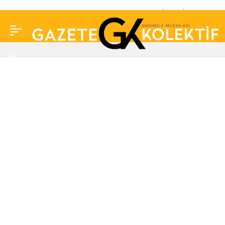
CHP’li Akın: “Akaryakıtta
0
Paylaş
dövizdeki düşüş dikkate
alınarak yüzde 30
indirim yapılmalı”