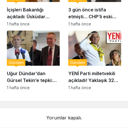
İçişleri Bakanlığı
3 gün önce istifa
açıkladı: Üsküdar
etmişti… CHP’li eski
Belediye Başkanı
vekil Orhan Ziya Diren
1 hafta önce
1 hafta önce
Sinem Dedetaş
hayatını kaybetti!
görevden uzaklaştırıldı
Gündem
Gündem
Uğur Dündar’dan
YENİ Parti milletvekili
Gürsel Tekin’e tepki:
açıkladı! Yaklaşık 32
Hakkında suç
bin yurttaş bağış yaptı:
1 hafta önce
1 hafta önce
duyurusunda
Ne kadar toplandı?
bulunacağım
Yorumlar kapalı.