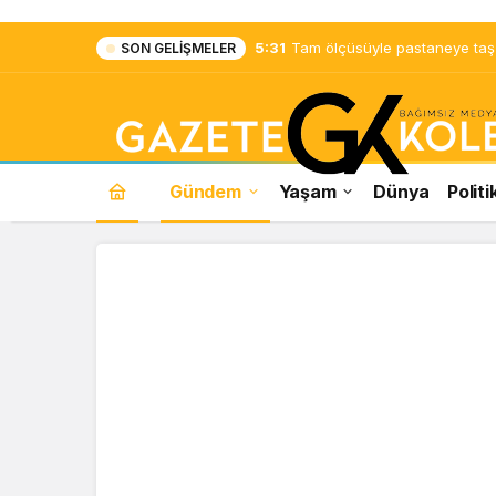
5:31
Tam ölçüsüyle pastaneye taş ç
SON GELIŞMELER
Gündem
Yaşam
Dünya
Politi