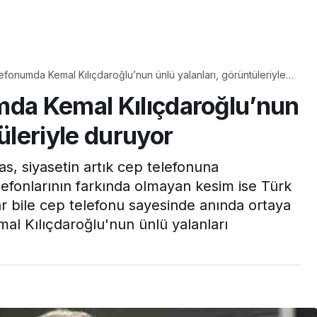
Yaşam
efonumda Kemal Kılıçdaroğlu’nun ünlü yalanları, görüntüleriyle
Tam ölçüsüyle
mda Kemal Kılıçdaroğlu’nun
pastaneye taş çıkartır:
Şekerpare tarifi
üleriyle duruyor
s, siyasetin artık cep telefonuna
elefonlarının farkında olmayan kesim ise Türk
r bile cep telefonu sayesinde anında ortaya
al Kılıçdaroğlu'nun ünlü yalanları