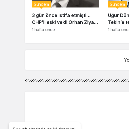
Gündem
Gündem
3 gün önce istifa etmişti…
Uğur Dün
CHP’li eski vekil Orhan Ziya
Tekin’e t
Diren hayatını kaybetti!
duyurus
1 hafta önce
1 hafta ön
Yo