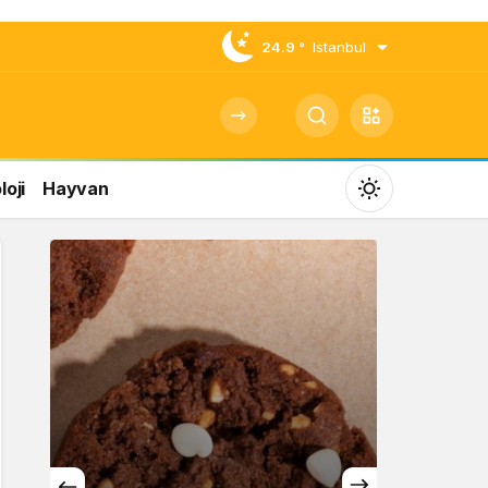
24.9 °
Istanbul
oji
Hayvan
Mod
değiştir
Gündüz Modu
Gündüz modunu seçin.
Gece Modu
Gece modunu seçin.