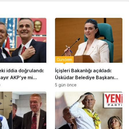
Gündem
eki iddia doğrulandı:
İçişleri Bakanlığı açıkladı:
bayır AKP’ye mi
Üsküdar Belediye Başkanı
Sinem Dedetaş görevden
e
5 gün önce
uzaklaştırıldı