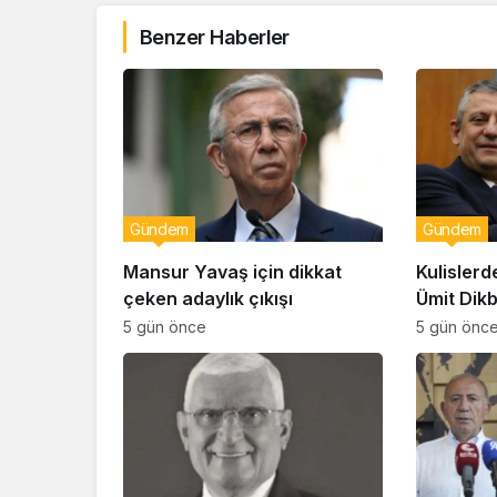
Benzer Haberler
Gündem
Gündem
Mansur Yavaş için dikkat
Kulislerd
çeken adaylık çıkışı
Ümit Dik
geçiyor!
5 gün önce
5 gün önc