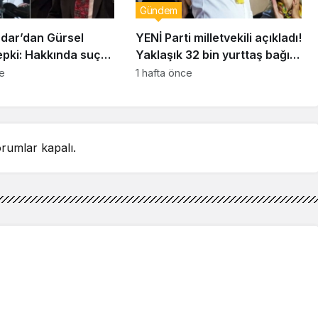
Gündem
dar’dan Gürsel
YENİ Parti milletvekili açıkladı!
epki: Hakkında suç
Yaklaşık 32 bin yurttaş bağış
unda bulunacağım
yaptı: Ne kadar toplandı?
ce
1 hafta önce
rumlar kapalı.