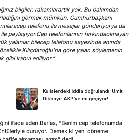
ız bilgiler, rakamlarartık yok. Bu bakımdan
yarladığını görmek mümkün. Cumhurbaşkanı
tılaracep telefonu ile mesajlar gönderiyorya da
nu ile paylaşıyor.Cep telefonlarının farkındaolmayan
ük yalanlar bilecep telefonu sayesinde anında
özellikle Kılıçdaroğlu’na göre yalan söylemenin
gibi kabul ediliyor.”
Kulislerdeki iddia doğrulandı: Ümit
Dikbayır AKP’ye mi geçiyor!
ğini ifade eden Barlas, “Benim cep telefonumda
rüntüleriyle duruyor. Demek ki yeni döneme
 hafife almaması lazım” dedi.