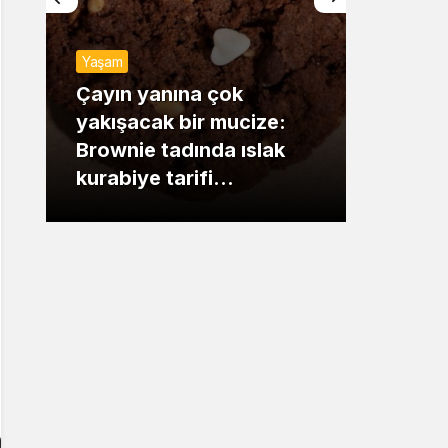
Sistem Modu
Yaşam
Sistem modunu seçin.
Günde
Çayın yanına çok
yakışacak bir mucize:
Mansu
Brownie tadında ıslak
dikka
kurabiye tarifi…
çıkışı