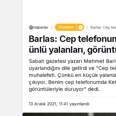
Gündem
Haberler
Barlas: Cep tel
duruyor
Barlas: Cep telefonu
ünlü yalanları, görünt
Sabah gazetesi yazarı Mehmet Barla
uyarlandığını dile getirdi ve "Cep t
muhalefeti. Çünkü en küçük yalanla
çıkıyor. Benim cep telefonumda Kem
görüntüleriyle duruyor" dedi.
13 Aralık 2021, 11:41
yayınlandı