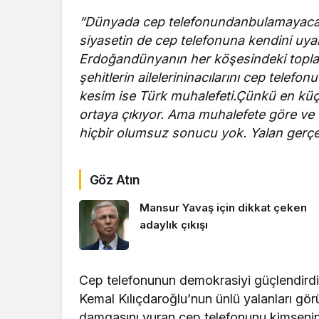
“Dünyada cep telefonundanbulamayacağın
siyasetin de cep telefonuna kendini u
Erdoğandünyanın her köşesindeki toplan
şehitlerin ailelerininacılarını cep telefo
kesim ise Türk muhalefeti.Çünkü en küç
ortaya çıkıyor. Ama muhalefete göre ve 
hiçbir olumsuz sonucu yok. Yalan gerçek 
Göz Atın
Mansur Yavaş için dikkat çeken
adaylık çıkışı
Cep telefonunun demokrasiyi güçlendirdi
Kemal Kılıçdaroğlu’nun ünlü yalanları gö
damgasını vuran cep telefonunu kimsenin