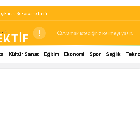
ıkartır: Şekerpare tarifi
ka
Kültür Sanat
Eğitim
Ekonomi
Spor
Sağlık
Teknol