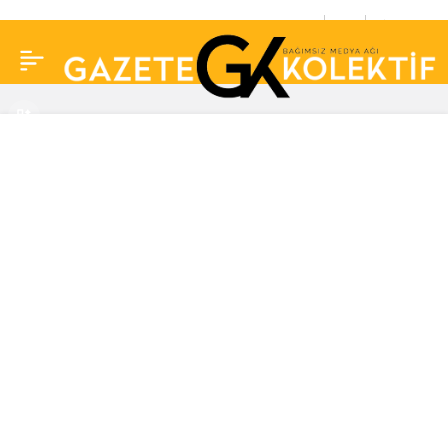
Nagehan Alçı’nın Che
0
Paylaş
posteri fotoğrafını
çekmesini engelleyen
esnaf: Özür
dileyeceksiniz