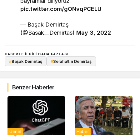
bayramlar diliyoruz.
pic.twitter.com/gONvqPCELU
— Başak Demirtaş
(@Basak__Demirtas)
May 3, 2022
HABERLE ILGILI DAHA FAZLASI
#
Başak Demirtaş
#
Selahattin Demirtaş
Benzer Haberler
Genel
Haber