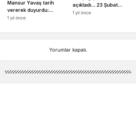
Mansur Yavaş tarih
açıkladı… 23 Şubat
vererek duyurdu:
İstanbul baraj doluluk
1 yıl önce
Uygun fiyatlı et satışı
1 yıl önce
oranı yüzde kaç?
başlıyor
Yorumlar kapalı.