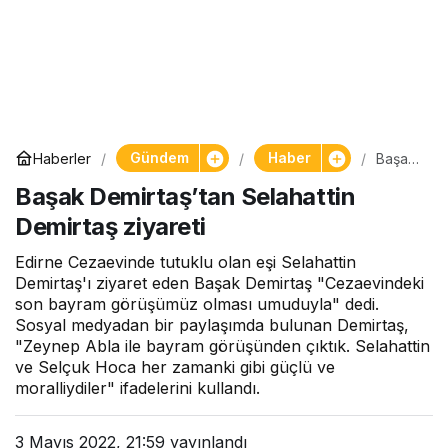
Gündem
Haber
Haberler
Başak
Demirt
Başak Demirtaş’tan Selahattin
aş’tan
Selaha
Demirtaş ziyareti
ttin
Demirt
aş
Edirne Cezaevinde tutuklu olan eşi Selahattin
ziyaret
Demirtaş'ı ziyaret eden Başak Demirtaş "Cezaevindeki
i
son bayram görüşümüz olması umuduyla" dedi.
Sosyal medyadan bir paylaşımda bulunan Demirtaş,
"Zeynep Abla ile bayram görüşünden çıktık. Selahattin
ve Selçuk Hoca her zamanki gibi güçlü ve
moralliydiler" ifadelerini kullandı.
3 Mayıs 2022, 21:59
yayınlandı