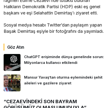
rağmen Edirne Cezaevi’nde tutuklu bulunan
Halkların Demokratik Partisi (HDP) eski eş genel
başkanı ve eşi Selahattin Demirtaş’ı ziyaret etti.
Sosyal medya hesabı Twitter’dan paylaşım yapan
Başak Demirtaş eşiyle bir fotoğrafını da yayımladı.
Göz Atın
ChatGPT erişiminde dünya genelinde sorun:
Milyonlarca kullanıcı etkilendi
Mansur Yavaş’tan oturma eylemindeki şehit
aileleri ve gazilere ziyaret
“CEZAEVİNDEKİ SON BAYRAM
GÖRÜŞÜMÜZ OLMASI UMUDUYLA”