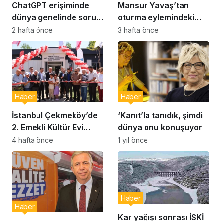
ChatGPT erişiminde
Mansur Yavaş’tan
dünya genelinde sorun:
oturma eylemindeki
Milyonlarca kullanıcı
şehit aileleri ve
2 hafta önce
3 hafta önce
etkilendi
gazilere ziyaret
Haber
Haber
İstanbul Çekmeköy’de
‘Kanıt’la tanıdık, şimdi
2. Emekli Kültür Evi
dünya onu konuşuyor
Hizmet Vermeye
4 hafta önce
1 yıl önce
Başladı
Haber
Haber
Kar yağışı sonrası İSKİ