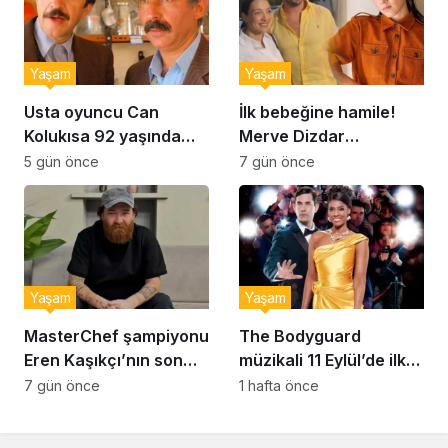
Yaşam
Yaşam
Usta oyuncu Can
İlk bebeğine hamile!
Kolukısa 92 yaşında
Merve Dizdar
hayatını kaybetti
sessizliğini bozdu: ‘İsim
5 gün önce
7 gün önce
bulmak çok zor’
Yaşam
Yaşam
MasterChef şampiyonu
The Bodyguard
Eren Kaşıkçı’nın son
müzikali 11 Eylül’de ilk
anlarındaki kahreden
kez Türkiye’de
7 gün önce
1 hafta önce
detay ortaya çıktı
sahnelenecek