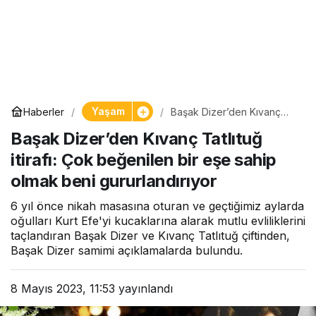
Yaşam
Haberler
Başak Dizer’den Kıvanç
Tatlıtuğ itirafı: Çok
Başak Dizer’den Kıvanç Tatlıtuğ
beğenilen bir eşe sahip
olmak beni gururlandırıyor
itirafı: Çok beğenilen bir eşe sahip
olmak beni gururlandırıyor
6 yıl önce nikah masasına oturan ve geçtiğimiz aylarda
oğulları Kurt Efe'yi kucaklarına alarak mutlu evliliklerini
taçlandıran Başak Dizer ve Kıvanç Tatlıtuğ çiftinden,
Başak Dizer samimi açıklamalarda bulundu.
8 Mayıs 2023, 11:53
yayınlandı