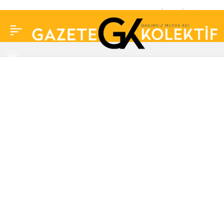
Bunlardan uzak durun!
0
Paylaş
İşte kabızlığa neden
olan yiyecek ve
içecekler