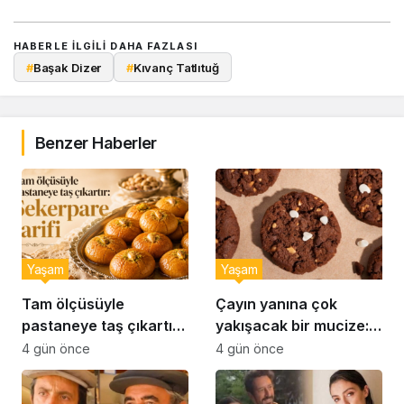
HABERLE ILGILI DAHA FAZLASI
#
Başak Dizer
#
Kıvanç Tatlıtuğ
Benzer Haberler
Yaşam
Yaşam
Tam ölçüsüyle
Çayın yanına çok
pastaneye taş çıkartır:
yakışacak bir mucize:
Şekerpare tarifi
Brownie tadında ıslak
4 gün önce
4 gün önce
kurabiye tarifi…