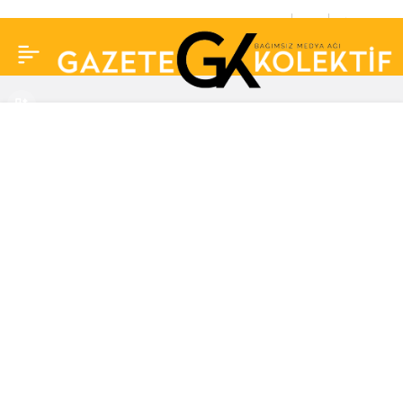
Uyumadan önce bunu
0
Paylaş
yapmayın! Uzmanlardan
“çorap” uyarısı