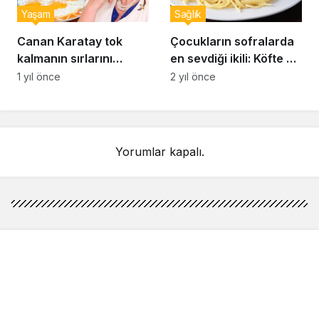
Yaşam
Sağlık
Canan Karatay tok
Çocukların sofralarda
kalmanın sırlarını
en sevdiği ikili: Köfte ve
açıkladı: Sahurda
makarna
1 yıl önce
2 yıl önce
bunları yiyen 12 saat
acıkmıyor
Yorumlar kapalı.