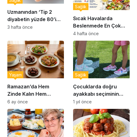
Sağlık
Sağlık
Uzmanından ‘Tip 2
Sıcak Havalarda
diyabetin yüzde 80’i
Beslenmede En Çok
önlenebilir’ uyarısı
3 hafta önce
Yapılan 10 Hata
4 hafta önce
Yaşam
Sağlık
Ramazan’da Hem
Çocuklarda doğru
Zinde Kalın Hem
ayakkabı seçiminin
Susamayın: İftar ve
önemi… Uzmanlar
6 ay önce
1 yıl önce
Sahur İçin Altın Kurallar
uyardı: Doğru ayakkabı
seçimi nasıl yapılır?