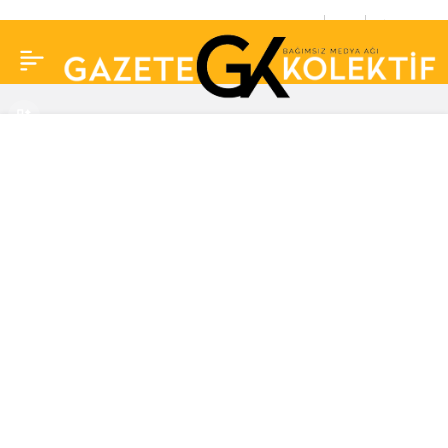
Will Smith: Doğum günü
0
Paylaş
partisinden sonra
evliliğimiz dibe vurdu