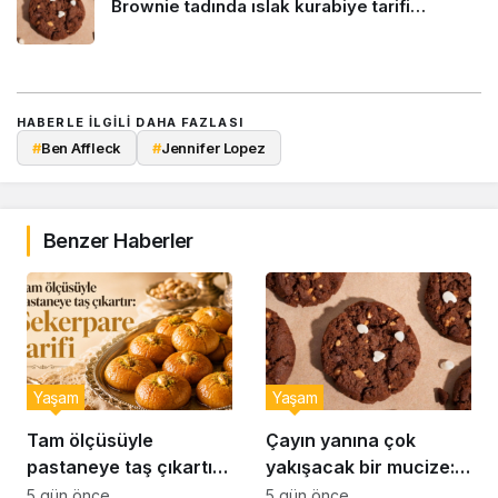
Brownie tadında ıslak kurabiye tarifi…
HABERLE ILGILI DAHA FAZLASI
#
Ben Affleck
#
Jennifer Lopez
Benzer Haberler
Yaşam
Yaşam
Tam ölçüsüyle
Çayın yanına çok
pastaneye taş çıkartır:
yakışacak bir mucize:
Şekerpare tarifi
Brownie tadında ıslak
5 gün önce
5 gün önce