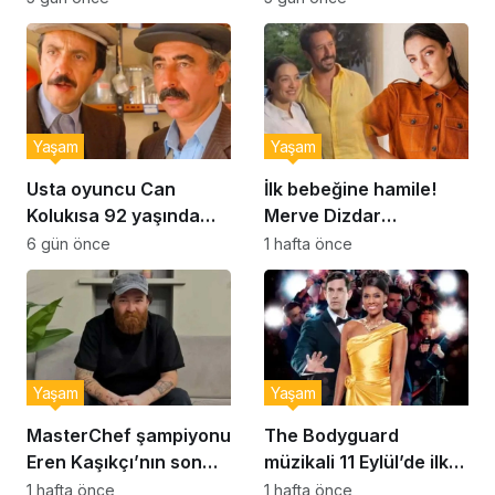
kurabiye tarifi…
Yaşam
Yaşam
Usta oyuncu Can
İlk bebeğine hamile!
Kolukısa 92 yaşında
Merve Dizdar
hayatını kaybetti
sessizliğini bozdu: ‘İsim
6 gün önce
1 hafta önce
bulmak çok zor’
Yaşam
Yaşam
MasterChef şampiyonu
The Bodyguard
Eren Kaşıkçı’nın son
müzikali 11 Eylül’de ilk
anlarındaki kahreden
kez Türkiye’de
1 hafta önce
1 hafta önce