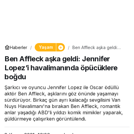
Yaşam
Haberler
Ben Affleck aşka geldi:
Jennifer Lopez’i
Ben Affleck aşka geldi: Jennifer
havalimanında öpücüklere
boğdu
Lopez’i havalimanında öpücüklere
boğdu
Şarkıcı ve oyuncu Jennifer Lopez ile Oscar ödüllü
aktör Ben Affleck, aşklarını göz önünde yaşamayı
sürdürüyor. Birkaç gün ayrı kalacağı sevgilisini Van
Nuys Havalimanı'na bırakan Ben Affleck, romantik
anlar yaşadığı ABD'li yıldızı komik mimikler yaparak,
güldürmeye çalışırken görüntülendi.