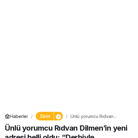
Spor
Haberler
Ünlü yorumcu Rıdvan
Dilmen’in yeni adresi belli
Ünlü yorumcu Rıdvan Dilmen’in yeni
oldu: “Derbiyle başlıyoruz…”
adresi belli oldu: “Derbiyle