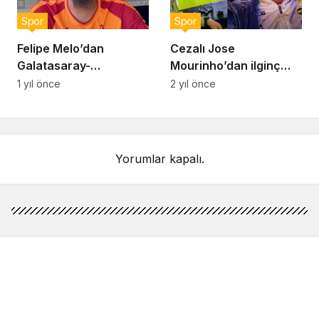
Spor
Spor
Felipe Melo’dan
Cezalı Jose
Galatasaray-
Mourinho’dan ilginç
Fenerbahçe maçı için
paylaşım! “Yüzümden
1 yıl önce
2 yıl önce
skor tahmini: “Derbi
de anlaşılacağı üzere
zor geçecek ama…”
çok eğlendim”
Yorumlar kapalı.