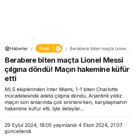
Spor
Haberler
Berabere biten maçta Lionel
Messi çılgına döndü! Maçın
Berabere biten maçta Lionel Messi
hakemine küfür etti
çılgına döndü! Maçın hakemine küfür
etti
MLS ekiplerinden Inter Miami, 1-1 biten Charlotte
mücadelesinde adeta çılgına döndü. Arjantinli yıldız
maçın son anlarında çok sinirlenirken, karşılaşmanın
hakemine küfür etti. İşte detaylar...
29 Eylül 2024, 18:05
yayınlandı
4 Ekim 2024, 21:07
güncellendi