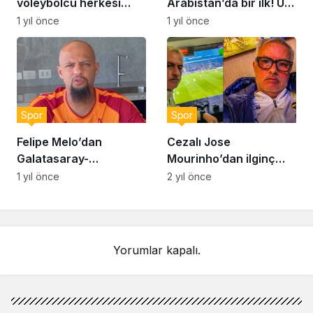
voleybolcu herkesi
Arabistan’da bir ilk! Üst
şaşırttı!
üste iki maçını…
1 yıl önce
1 yıl önce
Spor
Spor
Felipe Melo’dan
Cezalı Jose
Galatasaray-
Mourinho’dan ilginç
Fenerbahçe maçı için
paylaşım! “Yüzümden
1 yıl önce
2 yıl önce
skor tahmini: “Derbi
de anlaşılacağı üzere
zor geçecek ama…”
çok eğlendim”
Yorumlar kapalı.