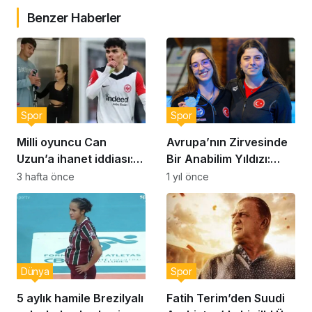
Benzer Haberler
Spor
Spor
Milli oyuncu Can
Avrupa’nın Zirvesinde
Uzun’a ihanet iddiası:
Bir Anabilim Yıldızı:
‘Asla bir erkeğe bağımlı
Selin Hürmeriç
3 hafta önce
1 yıl önce
olmayın’
Dünya
Spor
5 aylık hamile Brezilyalı
Fatih Terim’den Suudi