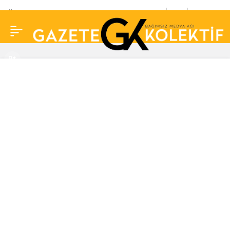
Ünlü yorumcu Rıdvan
0
Paylaş
Dilmen’in yeni adresi
belli oldu: “Derbiyle
başlıyoruz…”