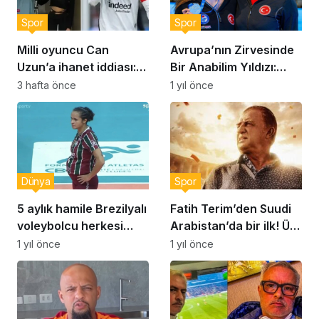
Spor
Spor
Milli oyuncu Can
Avrupa’nın Zirvesinde
Uzun’a ihanet iddiası:
Bir Anabilim Yıldızı:
‘Asla bir erkeğe bağımlı
Selin Hürmeriç
3 hafta önce
1 yıl önce
olmayın’
Dünya
Spor
5 aylık hamile Brezilyalı
Fatih Terim’den Suudi
voleybolcu herkesi
Arabistan’da bir ilk! Üst
şaşırttı!
üste iki maçını…
1 yıl önce
1 yıl önce