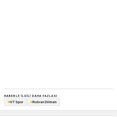
HABERLE ILGILI DAHA FAZLASI
#
HT Spor
#
Rıdvan Dilmen