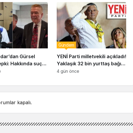
uzaklaştırıldı
Gündem
dar’dan Gürsel
YENİ Parti milletvekili açıkladı!
epki: Hakkında suç
Yaklaşık 32 bin yurttaş bağış
unda bulunacağım
yaptı: Ne kadar toplandı?
e
4 gün önce
rumlar kapalı.