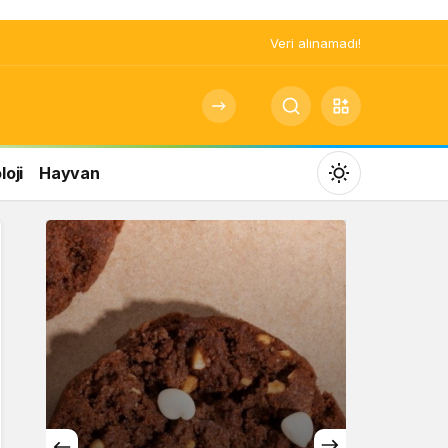
Veri alınamadı!
oji
Hayvan
Mod
değiştir
Gündüz Modu
Gündüz modunu seçin.
Gece Modu
Gece modunu seçin.