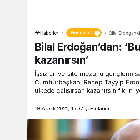
Yaşam
Gündem
Haberler
Bilal Erdoğan’d
Tam ölçüs
Bilal Erdoğan’dan: ‘Bu
pastaneye t
Şekerpare t
kazanırsın’
İşsiz üniversite mezunu gençlerin sa
Cumhurbaşkanı Recep Tayyip Erdoğa
ülkede çalışırsan kazanırsın fikrini 
19 Aralık 2021, 15:37
yayınlandı