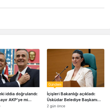
Gündem
eki iddia doğrulandı:
İçişleri Bakanlığı açıkladı:
bayır AKP’ye mi
Üsküdar Belediye Başkanı
Sinem Dedetaş görevden
e
2 gün önce