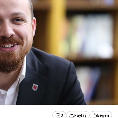
0
Paylaş
Beğen