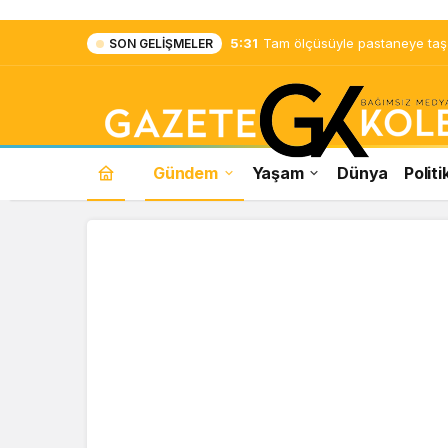
5:31
Tam ölçüsüyle pastaneye taş ç
SON GELIŞMELER
Gündem
Yaşam
Dünya
Politi