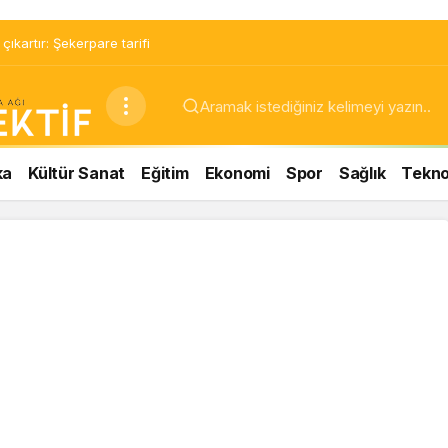
ıkartır: Şekerpare tarifi
ka
Kültür Sanat
Eğitim
Ekonomi
Spor
Sağlık
Teknol