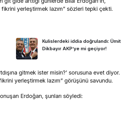
 git gide arttığı günlerde Bilal Erdoğan’ın,
ikrini yerleştirmek lazım” sözleri tepki çekti.
Kulislerdeki iddia doğrulandı: Ümit
Dikbayır AKP’ye mi geçiyor!
dışına gitmek ister misin?’ sorusuna evet diyor.
fikrini yerleştirmek lazım” görüşünü savundu.
onuşan Erdoğan, şunları söyledi: