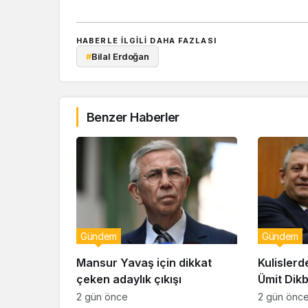
HABERLE ILGILI DAHA FAZLASI
#
Bilal Erdoğan
Benzer Haberler
Gündem
Gündem
Mansur Yavaş için dikkat
Kulislerd
çeken adaylık çıkışı
Ümit Dik
geçiyor!
2 gün önce
2 gün önc