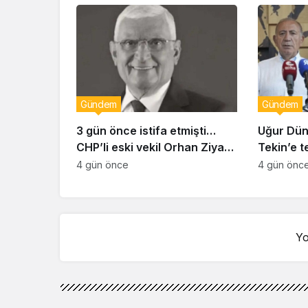
Gündem
Gündem
3 gün önce istifa etmişti…
Uğur Dün
CHP’li eski vekil Orhan Ziya
Tekin’e t
Diren hayatını kaybetti!
duyurus
4 gün önce
4 gün önc
Yo