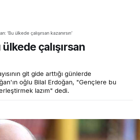
Yaşam
Çayın yanına çok
an: ‘Bu ülkede çalışırsan kazanırsın’
üyle
yakışacak bir mucize:
 ülkede çalışırsan
aş çıkartır:
Brownie tadında ıslak
arifi
kurabiye tarifi…
yısının git gide arttığı günlerde
n'ın oğlu Bilal Erdoğan, "Gençlere bu
yerleştirmek lazım" dedi.