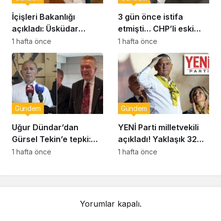
İçişleri Bakanlığı
3 gün önce istifa
açıkladı: Üsküdar
etmişti… CHP’li eski
Belediye Başkanı
vekil Orhan Ziya Diren
1 hafta önce
1 hafta önce
Sinem Dedetaş
hayatını kaybetti!
görevden uzaklaştırıldı
Gündem
Gündem
Uğur Dündar’dan
YENİ Parti milletvekili
Gürsel Tekin’e tepki:
açıkladı! Yaklaşık 32
Hakkında suç
bin yurttaş bağış yaptı:
1 hafta önce
1 hafta önce
duyurusunda
Ne kadar toplandı?
bulunacağım
Yorumlar kapalı.