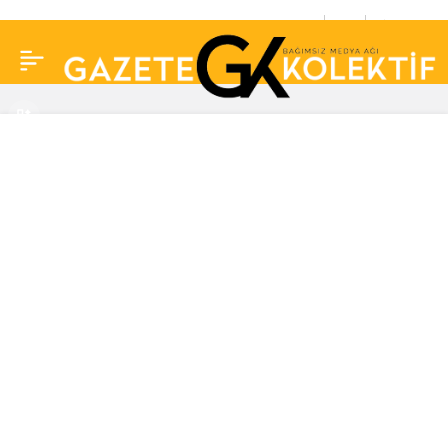
Didem Soydan’dan
0
Paylaş
Murat Kurum açıklaması:
‘Asıl teşekkür sana…’