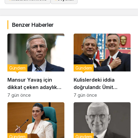
Benzer Haberler
Gündem
Gündem
Mansur Yavaş için
Kulislerdeki iddia
dikkat çeken adaylık
doğrulandı: Ümit
çıkışı
Dikbayır AKP’ye mi
7 gün önce
7 gün önce
geçiyor!
Gündem
Gündem