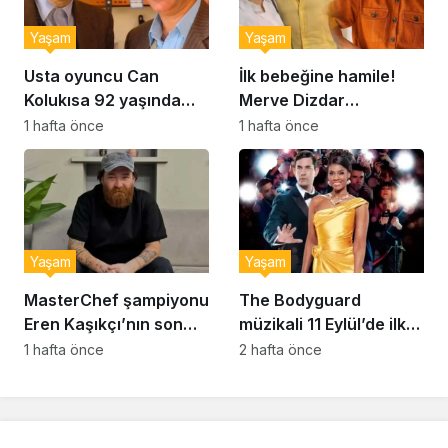
Yaşam
Yaşam
Usta oyuncu Can
İlk bebeğine hamile!
Kolukısa 92 yaşında
Merve Dizdar
hayatını kaybetti
sessizliğini bozdu: ‘İsim
1 hafta önce
1 hafta önce
bulmak çok zor’
Yaşam
Yaşam
MasterChef şampiyonu
The Bodyguard
Eren Kaşıkçı’nın son
müzikali 11 Eylül’de ilk
anlarındaki kahreden
kez Türkiye’de
1 hafta önce
2 hafta önce
detay ortaya çıktı
sahnelenecek