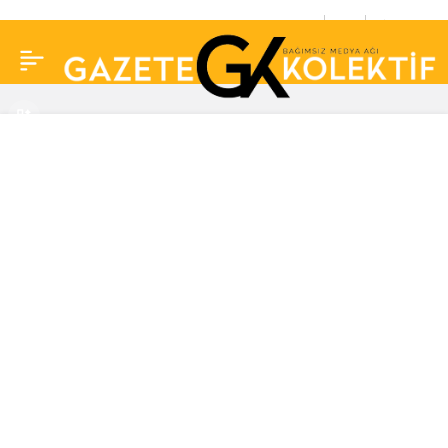
Acun Ilıcalı açıkladı: Acil
0
Paylaş
durum konseyi geliyor!