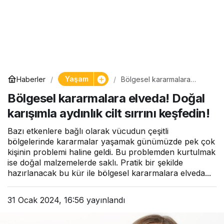
Yaşam
Haberler
Bölgesel kararmalara
elveda! Doğal karışımla
Bölgesel kararmalara elveda! Doğal
aydınlık cilt sırrını keşfedin!
karışımla aydınlık cilt sırrını keşfedin!
Bazı etkenlere bağlı olarak vücudun çeşitli
bölgelerinde kararmalar yaşamak günümüzde pek çok
kişinin problemi haline geldi. Bu problemden kurtulmak
ise doğal malzemelerde saklı. Pratik bir şekilde
hazırlanacak bu kür ile bölgesel kararmalara elveda...
31 Ocak 2024, 16:56
yayınlandı