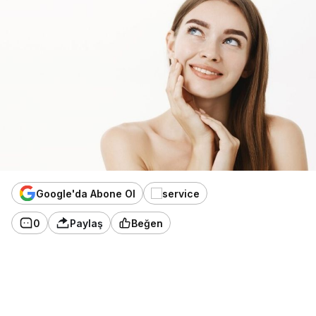
Google'da Abone Ol
0
Paylaş
Beğen