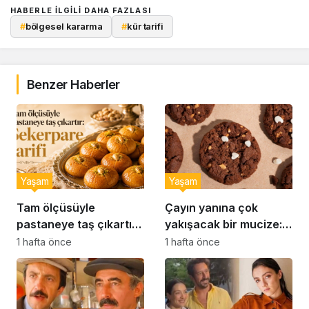
HABERLE ILGILI DAHA FAZLASI
#
bölgesel kararma
#
kür tarifi
Benzer Haberler
Yaşam
Yaşam
Tam ölçüsüyle
Çayın yanına çok
pastaneye taş çıkartır:
yakışacak bir mucize:
Şekerpare tarifi
Brownie tadında ıslak
1 hafta önce
1 hafta önce
kurabiye tarifi…