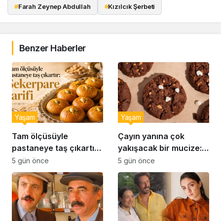
#
Farah Zeynep Abdullah
#
Kızılcık Şerbeti
Benzer Haberler
Yaşam
Yaşam
Tam ölçüsüyle
Çayın yanına çok
pastaneye taş çıkartır:
yakışacak bir mucize:
Şekerpare tarifi
Brownie tadında ıslak
5 gün önce
5 gün önce
kurabiye tarifi…