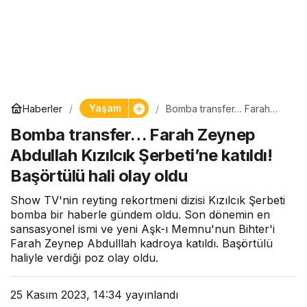
Yaşam
Haberler
Bomba transfer… Farah
Zeynep Abdullah Kızılcık
Bomba transfer… Farah Zeynep
Şerbeti’ne katıldı! Başörtülü
hali olay oldu
Abdullah Kızılcık Şerbeti’ne katıldı!
Başörtülü hali olay oldu
Show TV'nin reyting rekortmeni dizisi Kızılcık Şerbeti
bomba bir haberle gündem oldu. Son dönemin en
sansasyonel ismi ve yeni Aşk-ı Memnu'nun Bihter'i
Farah Zeynep Abdulllah kadroya katıldı. Başörtülü
haliyle verdiği poz olay oldu.
25 Kasım 2023, 14:34
yayınlandı