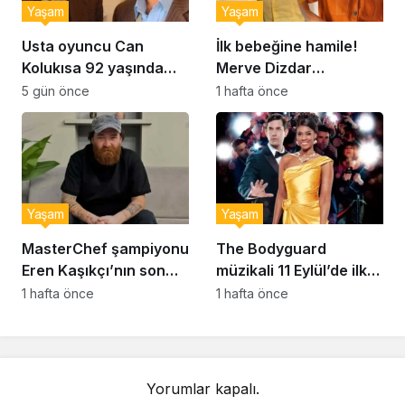
Yaşam
Yaşam
Usta oyuncu Can
İlk bebeğine hamile!
Kolukısa 92 yaşında
Merve Dizdar
hayatını kaybetti
sessizliğini bozdu: ‘İsim
5 gün önce
1 hafta önce
bulmak çok zor’
Yaşam
Yaşam
MasterChef şampiyonu
The Bodyguard
Eren Kaşıkçı’nın son
müzikali 11 Eylül’de ilk
anlarındaki kahreden
kez Türkiye’de
1 hafta önce
1 hafta önce
detay ortaya çıktı
sahnelenecek
Yorumlar kapalı.