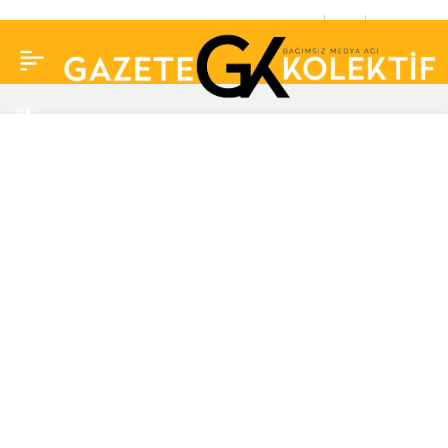
Yalı Çapkının gözde çifti
0
Paylaş
Afra Saraçoğlu ve Mert
Ramazan Demir
hakkında çarpıcı iddia!