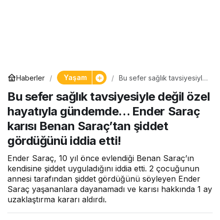
Yaşam
Haberler
Bu sefer sağlık tavsiyesiyle
değil özel hayatıyla
Bu sefer sağlık tavsiyesiyle değil özel
gündemde… Ender Saraç
karısı Benan Saraç’tan
hayatıyla gündemde… Ender Saraç
şiddet gördüğünü iddia etti!
karısı Benan Saraç’tan şiddet
gördüğünü iddia etti!
Ender Saraç, 10 yıl önce evlendiği Benan Saraç’ın
kendisine şiddet uyguladığını iddia etti. 2 çocuğunun
annesi tarafından şiddet gördüğünü söyleyen Ender
Saraç yaşananlara dayanamadı ve karısı hakkında 1 ay
uzaklaştırma kararı aldırdı.