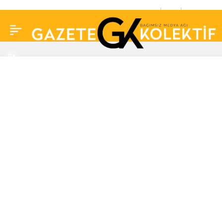
Fatih Portakal Tayyar
0
Paylaş
Öz’e dair öğrendiği
detayı açıklayıp yayında
dalga geçti