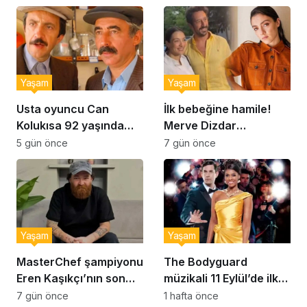
kurabiye tarifi…
Yaşam
Yaşam
Usta oyuncu Can
İlk bebeğine hamile!
Kolukısa 92 yaşında
Merve Dizdar
hayatını kaybetti
sessizliğini bozdu: ‘İsim
5 gün önce
7 gün önce
bulmak çok zor’
Yaşam
Yaşam
MasterChef şampiyonu
The Bodyguard
Eren Kaşıkçı’nın son
müzikali 11 Eylül’de ilk
anlarındaki kahreden
kez Türkiye’de
7 gün önce
1 hafta önce