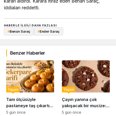
kararı aldırdı. Karara itiraz eden Benan Saraç,
iddiaları reddetti.
HABERLE ILGILI DAHA FAZLASI
#
Benan Saraç
#
Ender Saraç
Benzer Haberler
Yaşam
Yaşam
Tam ölçüsüyle
Çayın yanına çok
pastaneye taş çıkartır:
yakışacak bir mucize:
Şekerpare tarifi
Brownie tadında ıslak
5 gün önce
5 gün önce