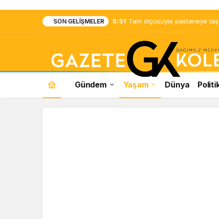
5:31
Tam ölçüsüyle pastaneye taş ç
SON GELIŞMELER
Gündem
Yaşam
Dünya
Politi