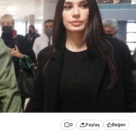
0
Paylaş
Beğen