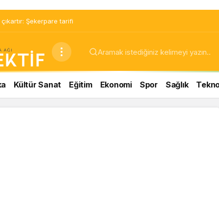
ıkartır: Şekerpare tarifi
ka
Kültür Sanat
Eğitim
Ekonomi
Spor
Sağlık
Teknol