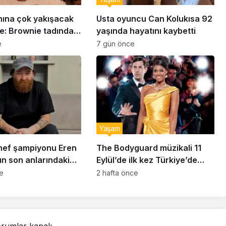
nına çok yakışacak
Usta oyuncu Can Kolukısa 92
e: Brownie tadında
yaşında hayatını kaybetti
abiye tarifi…
e
7 gün önce
Yaşam
ef şampiyonu Eren
The Bodyguard müzikali 11
ın son anlarındaki
Eylül’de ilk kez Türkiye’de
detay ortaya çıktı
sahnelenecek
ce
2 hafta önce
rumlar kapalı.