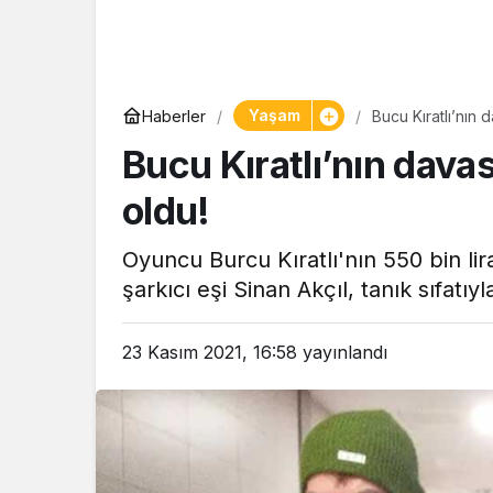
Yaşam
Yaşam
Haberler
Bucu Kıratlı’nın 
Tam ölçüs
Bucu Kıratlı’nın davas
pastaneye t
Şekerpare t
oldu!
Oyuncu Burcu Kıratlı'nın 550 bin lira
şarkıcı eşi Sinan Akçıl, tanık sıfatıyl
23 Kasım 2021, 16:58
yayınlandı