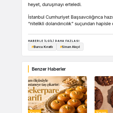
heyet, duruşmayı erteledi.
İstanbul Cumhuriyet Başsavcılığınca ha
“nitelikli dolandırıcılık” suçundan hapisle
HABERLE ILGILI DAHA FAZLASI
#
Burcu Kıratlı
#
Sinan Akçıl
Benzer Haberler
Yaşam
Yaşam