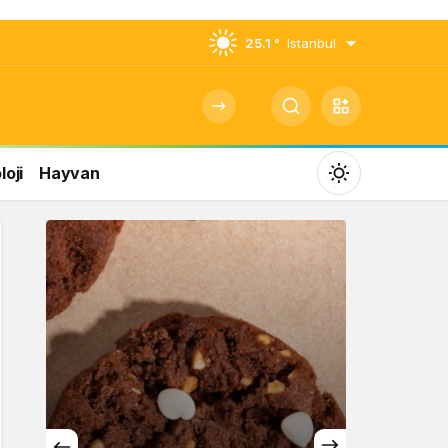
25.1 °
Istanbul
oji
Hayvan
Mod
değiştir
Gündüz Modu
Gündüz modunu seçin.
Gece Modu
Gece modunu seçin.