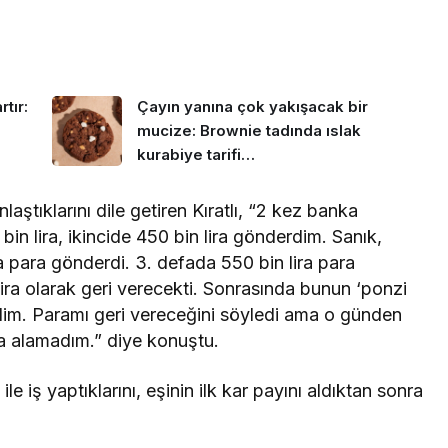
tır:
Çayın yanına çok yakışacak bir
mucize: Brownie tadında ıslak
kurabiye tarifi…
aştıklarını dile getiren Kıratlı, “2 kez banka
in lira, ikincide 450 bin lira gönderdim. Sanık,
da para gönderdi. 3. defada 550 bin lira para
lira olarak geri verecekti. Sonrasında bunun ‘ponzi
dim. Paramı geri vereceğini söyledi ama o günden
a alamadım.” diye konuştu.
e iş yaptıklarını, eşinin ilk kar payını aldıktan sonra