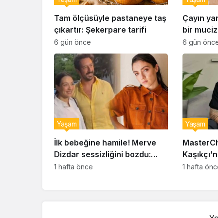
Tam ölçüsüyle pastaneye taş
Çayın ya
çıkartır: Şekerpare tarifi
bir muciz
ıslak kur
6 gün önce
6 gün önc
Yaşam
Yaşam
İlk bebeğine hamile! Merve
MasterCh
Dizdar sessizliğini bozdu:
Kaşıkçı’n
‘İsim bulmak çok zor’
kahreden 
1 hafta önce
1 hafta ön
Yo