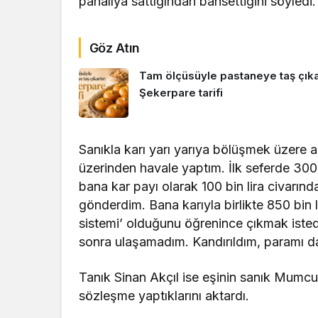
pahalıya sattığından bahsettiğini söyledi.
Göz Atın
Tam ölçüsüyle pastaneye taş çıkar
Şekerpare tarifi
Sanıkla karı yarı yarıya bölüşmek üzere anl
üzerinden havale yaptım. İlk seferde 300 b
bana kar payı olarak 100 bin lira civarın
gönderdim. Bana karıyla birlikte 850 bin 
sistemi’ olduğunu öğrenince çıkmak iste
sonra ulaşamadım. Kandırıldım, paramı d
Tanık Sinan Akçıl ise eşinin sanık Mumcu il
sözleşme yaptıklarını aktardı.