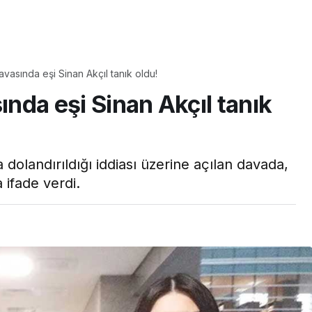
Yaşam
Çayın yanına çok
davasında eşi Sinan Akçıl tanık oldu!
üyle
yakışacak bir mucize:
ında eşi Sinan Akçıl tanık
aş çıkartır:
Brownie tadında ıslak
arifi
kurabiye tarifi…
 dolandırıldığı iddiası üzerine açılan davada,
a ifade verdi.