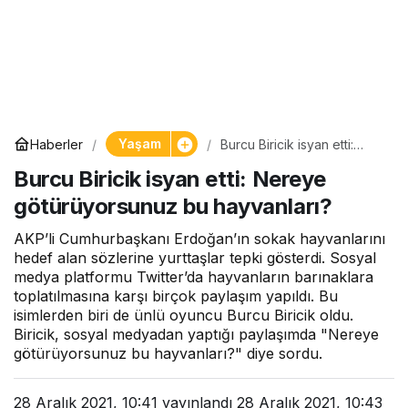
Yaşam
Haberler
Burcu Biricik isyan etti:
Nereye götürüyorsunuz bu
Burcu Biricik isyan etti: Nereye
hayvanları?
götürüyorsunuz bu hayvanları?
AKP’li Cumhurbaşkanı Erdoğan’ın sokak hayvanlarını
hedef alan sözlerine yurttaşlar tepki gösterdi. Sosyal
medya platformu Twitter’da hayvanların barınaklara
toplatılmasına karşı birçok paylaşım yapıldı. Bu
isimlerden biri de ünlü oyuncu Burcu Biricik oldu.
Biricik, sosyal medyadan yaptığı paylaşımda "Nereye
götürüyorsunuz bu hayvanları?" diye sordu.
28 Aralık 2021, 10:41
yayınlandı
28 Aralık 2021, 10:43