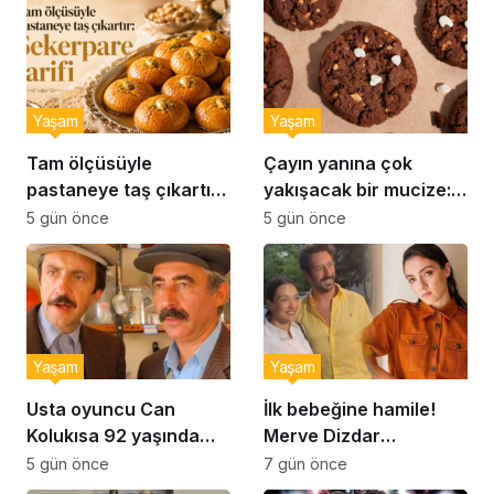
Yaşam
Yaşam
Tam ölçüsüyle
Çayın yanına çok
pastaneye taş çıkartır:
yakışacak bir mucize:
Şekerpare tarifi
Brownie tadında ıslak
5 gün önce
5 gün önce
kurabiye tarifi…
Yaşam
Yaşam
Usta oyuncu Can
İlk bebeğine hamile!
Kolukısa 92 yaşında
Merve Dizdar
hayatını kaybetti
sessizliğini bozdu: ‘İsim
5 gün önce
7 gün önce
bulmak çok zor’