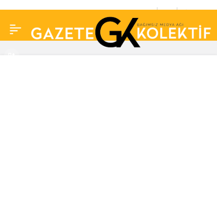
Oyuncu Bahar Şahin,
0
Paylaş
ikinci kez Koronavirüs’e
yakalandı