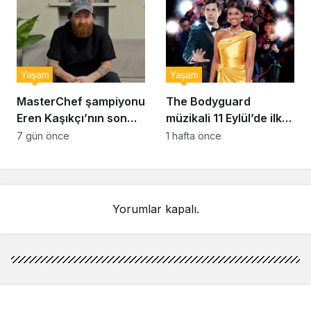
Yaşam
Yaşam
MasterChef şampiyonu
The Bodyguard
Eren Kaşıkçı’nın son
müzikali 11 Eylül’de ilk
anlarındaki kahreden
kez Türkiye’de
7 gün önce
1 hafta önce
detay ortaya çıktı
sahnelenecek
Yorumlar kapalı.